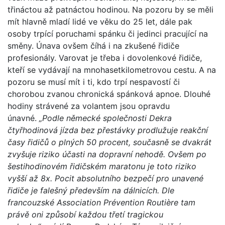
třináctou až patnáctou hodinou. Na pozoru by se měli
mít hlavně mladí lidé ve věku do 25 let, dále pak
osoby trpící poruchami spánku či jedinci pracující na
směny. Únava ovšem číhá i na zkušené řidiče
profesionály. Varovat je třeba i dovolenkové řidiče,
kteří se vydávají na mnohasetkilometrovou cestu. A na
pozoru se musí mít i ti, kdo trpí nespavostí či
chorobou zvanou chronická spánková apnoe. Dlouhé
hodiny strávené za volantem jsou opravdu
únavné.
„Podle německé společnosti Dekra
čtyřhodinová jízda bez přestávky prodlužuje reakční
časy řidičů o plných 50 procent, současně se dvakrát
zvyšuje riziko účasti na dopravní nehodě. Ovšem po
šestihodinovém řidičském maratonu je toto riziko
vyšší až 8x. Pocit absolutního bezpečí pro unavené
řidiče je falešný především na dálnicích. Dle
francouzské Association Prévention Routière tam
právě oni způsobí každou třetí tragickou