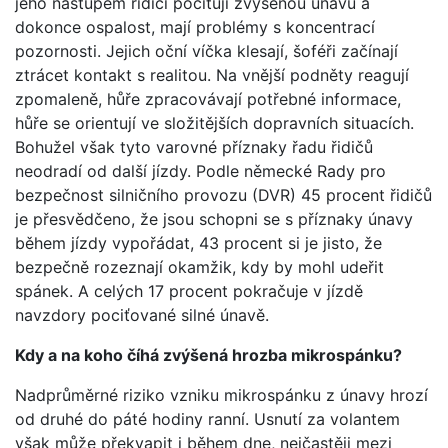
jeho nástupem řidiči pociťují zvýšenou únavu a
dokonce ospalost, mají problémy s koncentrací
pozornosti. Jejich oční víčka klesají, šoféři začínají
ztrácet kontakt s realitou. Na vnější podněty reagují
zpomaleně, hůře zpracovávají potřebné informace,
hůře se orientují ve složitějších dopravních situacích.
Bohužel však tyto varovné příznaky řadu řidičů
neodradí od další jízdy. Podle německé Rady pro
bezpečnost silničního provozu (DVR) 45 procent řidičů
je přesvědčeno, že jsou schopni se s příznaky únavy
během jízdy vypořádat, 43 procent si je jisto, že
bezpečně rozeznají okamžik, kdy by mohl udeřit
spánek. A celých 17 procent pokračuje v jízdě
navzdory pociťované silné únavě.
Kdy a na koho číhá zvýšená hrozba mikrospánku?
Nadprůměrné riziko vzniku mikrospánku z únavy hrozí
od druhé do páté hodiny ranní. Usnutí za volantem
však může překvapit i během dne, nejčastěji mezi