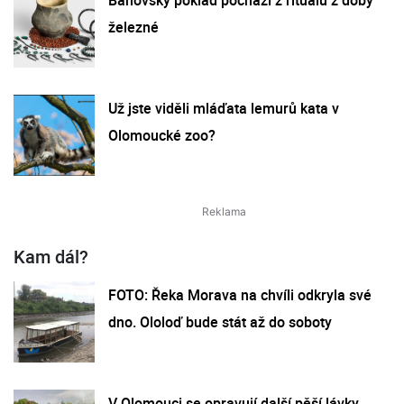
železné
Už jste viděli mláďata lemurů kata v
Olomoucké zoo?
Kam dál?
FOTO: Řeka Morava na chvíli odkryla své
dno. Ololoď bude stát až do soboty
V Olomouci se opravují další pěší lávky.