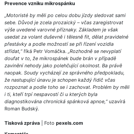
Prevence vzniku mikrospánku
„Motoristé by měli po celou dobu jízdy sledovat sami
sebe. Důvod je zcela prozaický – včas zaregistrovat
výše uvedené varovné příznaky. Základem je však
usedat za volant duševně i tělesně fit, dělat pravidelné
přestávky a podle možností se při řízení vozidla
střídat,“
říká Petr Vomáčka.
„Rozhodně se nevyplatí
doufat v to, že mikrospánek bude brán v případě
zavinění nehody jako polehčující okolnost. Ba právě
naopak. Soudy vycházejí ze správného předpokladu,
že nastupující únavu je schopen každý řidič včas
rozpoznat a podle toho se i zachovat. Problém by měli
i ti, kteří trpí nespavostí či u kterých byla
diagnostikována chronická spánková apnoe,“
uzavírá
Roman Budský.
Tisková zpráva
| Foto
pexels.com
Komentáře