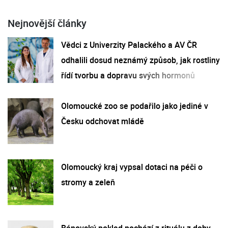
Nejnovější články
Vědci z Univerzity Palackého a AV ČR
odhalili dosud neznámý způsob, jak rostliny
řídí tvorbu a dopravu svých hormonů
Olomoucké zoo se podařilo jako jediné v
Česku odchovat mládě
Olomoucký kraj vypsal dotaci na péči o
stromy a zeleň
Bánovský poklad pochází z rituálu z doby