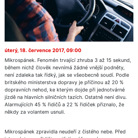
úterý, 18. července 2017, 09:00
Mikrospánek. Fenomén trvající zhruba 3 až 15 sekund,
během nichž člověk nevnímá žádné vnější podněty,
není zdaleka tak řídký, jak se všeobecně soudí. Podle
britského ministerstva dopravy je příčinou až 20 %
dopravních nehod, ke kterým dojde při jednotvárné
jízdě na hlavních silničních tazích. Ostatně není divu.
Alarmujících 45 % řidičů a 22 % řidiček přiznalo, že
někdy za volantem usnuli.
Mikrospánek zpravidla neudeří z čistého nebe. Před