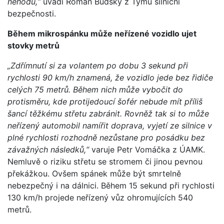
nehodu,“
uvádí Roman Budský z Týmu silniční
bezpečnosti.
Během mikrospánku může neřízené vozidlo ujet
stovky metrů
„Zdřímnutí si za volantem po dobu 3 sekund při
rychlosti 90 km/h znamená, že vozidlo jede bez řidiče
celých 75 metrů. Během nich může vybočit do
protisměru, kde protijedoucí šofér nebude mít příliš
šancí těžkému střetu zabránit. Rovněž tak si to může
neřízený automobil namířit doprava, vyjetí ze silnice v
plné rychlosti rozhodně nezůstane pro posádku bez
závažných následků,“
varuje Petr Vomáčka z ÚAMK.
Nemluvě o riziku střetu se stromem či jinou pevnou
překážkou. Ovšem spánek může být smrtelně
nebezpečný i na dálnici. Během 15 sekund při rychlosti
130 km/h projede neřízený vůz ohromujících 540
metrů.