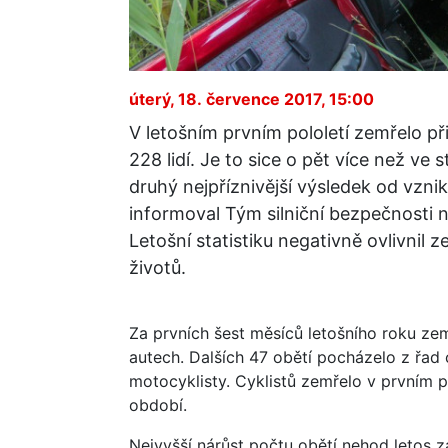
úterý, 18. července 2017, 15:00
V letošním prvním pololetí zemřelo p
228 lidí. Je to sice o pět více než ve 
druhý nejpříznivější výsledek od vzn
informoval Tým silniční bezpečnosti 
Letošní statistiku negativně ovlivnil 
životů.
Za prvních šest měsíců letošního roku ze
autech. Dalších 47 obětí pocházelo z řad
motocyklisty. Cyklistů zemřelo v prvním po
období.
Nejvyšší nárůst počtu obětí nehod letos 