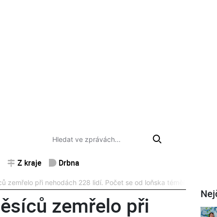
Z kraje
Drbna
ců zemřelo při nehodách 228 lidí. Počet se od loňska téměř nezměnil
Nej
ěsíců zemřelo při