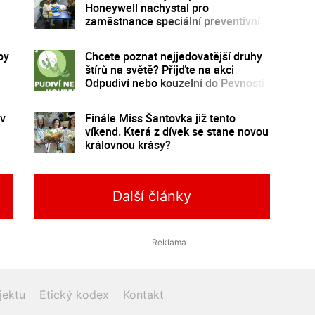
Honeywell nachystal pro
zaměstnance speciální preventivní
program
by
Chcete poznat nejjedovatější druhy
štírů na světě? Přijďte na akci
Odpudiví nebo kouzelní do Pevnosti
poznání
 v
Finále Miss Šantovka již tento
víkend. Která z dívek se stane novou
královnou krásy?
Další články
jektu
Etický kodex
Kontakt