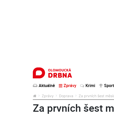
Aktuálně
Zprávy
Krimi
Sport
Zprávy
Doprava
Za prvních šest měsí
Za prvních šest m