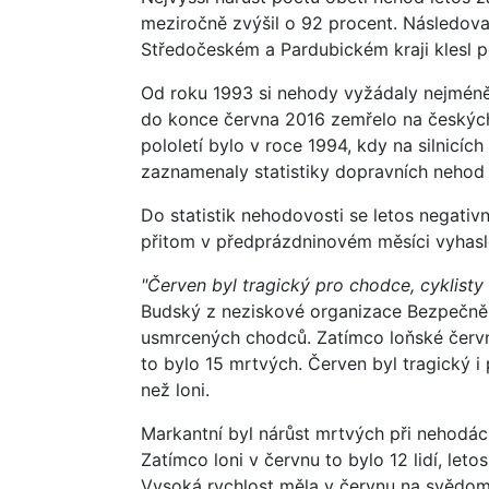
meziročně zvýšil o 92 procent. Následova
Středočeském a Pardubickém kraji klesl po
Od roku 1993 si nehody vyžádaly nejméně 
do konce června 2016 zemřelo na českých s
pololetí bylo v roce 1994, kdy na silnicích 
zaznamenaly statistiky dopravních nehod 
Do statistik nehodovosti se letos negati
přitom v předprázdninovém měsíci vyhaslo
"Červen byl tragický pro chodce, cyklisty 
Budský z neziskové organizace Bezpečně n
usmrcených chodců. Zatímco loňské červno
to bylo 15 mrtvých. Červen byl tragický i
než loni.
Markantní byl nárůst mrtvých při nehodách,
Zatímco loni v červnu to bylo 12 lidí, leto
Vysoká rychlost měla v červnu na svědom