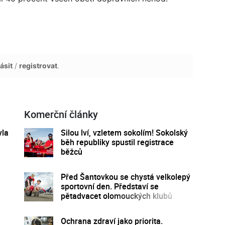
ásit
/
registrovat
.
Komerční články
yla
Silou lví, vzletem sokolím! Sokolský
běh republiky spustil registrace
běžců
Před Šantovkou se chystá velkolepý
sportovní den. Představí se
pětadvacet olomouckých klubů
Ochrana zdraví jako priorita.