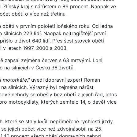
l Zlínský kraj s nárůstem o 86 procent. Naopak ve
čet obětí o více než třetinu.
obětí v prvním pololetí loňského roku. Od ledna
ilnicích 223 lidí. Naopak nejtragičtější první
přišlo o život 640 lidí. Přes šest stovek obětí
i v letech 1997, 2000 a 2003.
vně zapsal zejména červen s 63 mrtvými. Loni
 na silnicích v Česku 36 životů.
i motorkáře,"
uvedl dopravní expert Roman
a silnicích. Výrazný byl zejména nárůst
vé nehody se obešly bez obětí z jejich řad, letos
 pro motocyklisty, kterých zemřelo 14, o devět více
 které se staly kvůli nepřiměřené rychlosti jízdy.
s se jejich počet více než zdvojnásobil na 25.
í 40 procent všech obětí dopravních nehod.