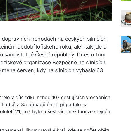
ři dopravních nehodách na českých silnicích
stejném období loňského roku, ale i tak jde o
iku samostatné České republiky. Dnes o tom
neziskové organizace Bezpečně na silnicích.
zejména červen, kdy na silnicích vyhaslo 63
mřelo v důsledku nehod 107 cestujících v osobních
 chodců a 35 případů úmrtí připadalo na
loletí 21, což bylo o šest více než loni ve stejném
zaznamenal Jihomoravský kraj, kde se počet obětí