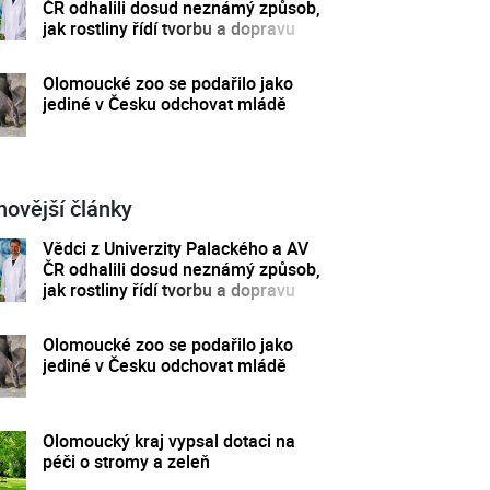
ČR odhalili dosud neznámý způsob,
jak rostliny řídí tvorbu a dopravu
svých hormonů
Olomoucké zoo se podařilo jako
jediné v Česku odchovat mládě
novější články
Vědci z Univerzity Palackého a AV
ČR odhalili dosud neznámý způsob,
jak rostliny řídí tvorbu a dopravu
svých hormonů
Olomoucké zoo se podařilo jako
jediné v Česku odchovat mládě
Olomoucký kraj vypsal dotaci na
péči o stromy a zeleň