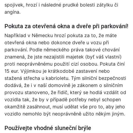
spojivek, hrozí i následné prudké bolesti zátylku či
angína.
Pokuta za otevřená okna a dveře při parkování!
Například v Německu hrozí pokuta za to, že máte
otevřená okna nebo dokonce dveře u vozu při
parkování. Podle německého práva takové chování
znamená, že jste nezajistili majetek (byť váš vlastní)
proti neoprávněnému použití cizí osobou. Pokuta činí
15 eur. Výjimkou je krátkodobé zastavení nebo
stažená střecha u kabrioletu. Tým silniční bezpečnosti
dodává, že i v naší domovině je zákonem o silničním
provozu stanoveno, že řidič, který se hodlá vzdálit od
vozidla tak, že by v případě potřeby nebyl schopen
okamžitě zasáhnout, musí udělat vše pro to, aby jeho
vozidlo nemohlo být neoprávněně užito někým jiným.
Používejte vhodné sluneční brýle