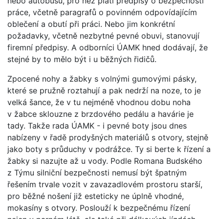
nebo autobusů, pro něž platí předpisy o bezpečnosti
práce, včetně paragrafů o povinném odpovídajícím
oblečení a obutí při práci. Nebo jim konkrétní
požadavky, včetně nezbytné pevné obuvi, stanovují
firemní předpisy. A odborníci ÚAMK hned dodávají, že
stejné by to mělo být i u běžných řidičů.
Zpocené nohy a žabky s volnými gumovými pásky,
které se pružně roztahují a pak nedrží na noze, to je
velká šance, že v tu nejméně vhodnou dobu noha
v žabce sklouzne z brzdového pedálu a havárie je
tady. Takže rada ÚAMK - i pevné boty jsou dnes
nabízeny v řadě prodyšných materiálů s otvory, stejně
jako boty s průduchy v podrážce. Ty si berte k řízení a
žabky si nazujte až u vody. Podle Romana Budského
z Týmu silniční bezpečnosti nemusí být špatným
řešením trvale vozit v zavazadlovém prostoru starší,
pro běžné nošení již esteticky ne úplně vhodné,
mokasíny s otvory. Poslouží k bezpečnému řízení