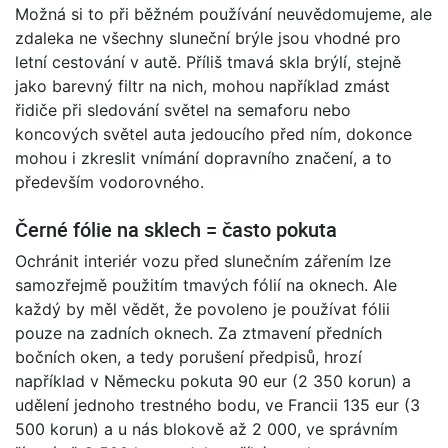
Možná si to při běžném používání neuvědomujeme, ale
zdaleka ne všechny sluneční brýle jsou vhodné pro
letní cestování v autě. Příliš tmavá skla brýlí, stejně
jako barevný filtr na nich, mohou například zmást
řidiče při sledování světel na semaforu nebo
koncových světel auta jedoucího před ním, dokonce
mohou i zkreslit vnímání dopravního značení, a to
především vodorovného.
Černé fólie na sklech = často pokuta
Ochránit interiér vozu před slunečním zářením lze
samozřejmě použitím tmavých fólií na oknech. Ale
každý by měl vědět, že povoleno je používat fólii
pouze na zadních oknech. Za ztmavení předních
bočních oken, a tedy porušení předpisů, hrozí
například v Německu pokuta 90 eur (2 350 korun) a
udělení jednoho trestného bodu, ve Francii 135 eur (3
500 korun) a u nás blokově až 2 000, ve správním