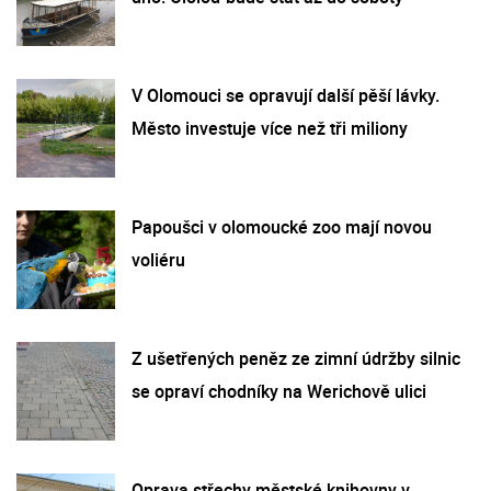
V Olomouci se opravují další pěší lávky.
Město investuje více než tři miliony
Papoušci v olomoucké zoo mají novou
voliéru
Z ušetřených peněz ze zimní údržby silnic
se opraví chodníky na Werichově ulici
Oprava střechy městské knihovny v