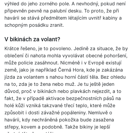
výhled do jeho zorného pole. A nevhodný, pokud není
připevněn pevně na palubní desku. To proto, že při
havárii se stává předmětem létajícím uvnitř kabiny a
schopným posádku zranit.
V bikinách za volant?
Krátce řešeno, je to povoleno. Jedině za situace, že by
oblečení či nahota mohla vyvolávat obecné pohoršení,
může policie zasáhnout. Nicméně i v Evropě existují
země, jako je například Černá Hora, kde je zakázána
jízda za volantem s nahou horní částí těla. Bez ohledu
na to, zda je to žena nebo muž. Je tu ještě jeden
důvod, proč v bikinách nebo plavkách nejezdit, a to
fakt, že v případě aktivace bezpečnostních pásů na
holé kůži vzniká takzvané třecí teplo, které může
způsobit i dosti závažné popáleniny. Nemluvě o
havárii, kdy nechráněná pokožka bude zasažena
střepy, kovem a podobně. Takže bikiny je lepší