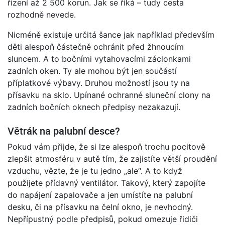
řízení až 2 500 korun. Jak se říká – tudy cesta
rozhodně nevede.
Nicméně existuje určitá šance jak například především
děti alespoň částečně ochránit před žhnoucím
sluncem. A to bočními vytahovacími záclonkami
zadních oken. Ty ale mohou být jen součástí
příplatkové výbavy. Druhou možností jsou ty na
přísavku na sklo. Upínané ochranné sluneční clony na
zadních bočních oknech předpisy nezakazují.
Větrák na palubní desce?
Pokud vám přijde, že si lze alespoň trochu pocitově
zlepšit atmosféru v autě tím, že zajistíte větší proudění
vzduchu, vězte, že je tu jedno „ale“. A to když
použijete přídavný ventilátor. Takový, který zapojíte
do napájení zapalovače a jen umístíte na palubní
desku, či na přísavku na čelní okno, je nevhodný.
Nepřípustný podle předpisů, pokud omezuje řidiči