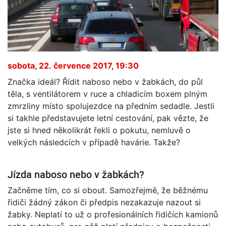
sobota, 22. července 2017, 19:30
Značka ideál? Řídit naboso nebo v žabkách, do půl
těla, s ventilátorem v ruce a chladicím boxem plným
zmrzliny místo spolujezdce na předním sedadle. Jestli
si takhle představujete letní cestování, pak vězte, že
jste si hned několikrát řekli o pokutu, nemluvě o
velkých následcích v případě havárie. Takže?
Jízda naboso nebo v žabkách?
Začněme tím, co si obout. Samozřejmě, že běžnému
řidiči žádný zákon či předpis nezakazuje nazout si
žabky. Neplatí to už o profesionálních řidičích kamionů