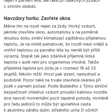
nejen v parném létě, ale také při dálkových jízdách
v zimním období.
Navzdory horku: Zavřete okna
Máme tím na mysli nejen za jízdy. Horký vzduch,
jakmile otevřete okno, automaticky a na poměrně
dlouhou dobu změní klimatizací zajištěnou přijatelnou
teplotu. Je na místě pamatovat, že rozdíl mezi vnější a
vnitřní teplotou za parného léta by neměl být příliš
výrazný. Stejně tak jako zdánlivě příjemná nízká
teplota v autě není pro organismus vhodná. Takže
přijatelná teplota pro jízdu je v rozmezí 18 až 22
stupňů. Nikoliv nižší. Hrozí pak slzení, nastydnutí a
podobně. Pozor také na trvale otevřená okénka při
jízdě v parném počasí. Podle Budského z Týmu silniční
bezpečnosti chladivý vzduch proudící kabinou vozidla
sice navodí momentální pocit tepelné pohody, nicméně
pro řadu jedinců to může být spolehlivá cesta
k akutnímu zánětu dutin, středního ucha či očních