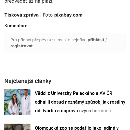
předvádět až na pláži.
Tisková zpráva
| Foto
pixabay.com
Komentáře
Pro přidání příspěvku se musíte nejdříve
přihlásit
/
registrovat
.
Nejčtenější články
Vědci z Univerzity Palackého a AV ČR
odhalili dosud neznámý způsob, jak rostliny
řídí tvorbu a dopravu svých hormonů
Olomoucké zoo se podařilo jako jediné v