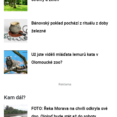
Bánovský poklad pochází z rituálu z doby
železné
Už jste viděli mláďata lemurů kata v
Olomoucké zoo?
Kam dál?
FOTO: Řeka Morava na chvíli odkryla své
dno. Ololoď bude stát až do soboty