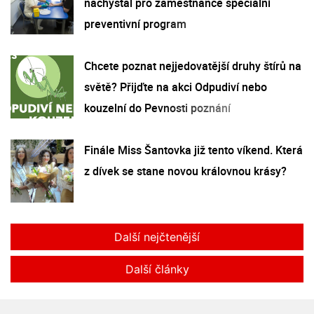
nachystal pro zaměstnance speciální
preventivní program
Chcete poznat nejjedovatější druhy štírů na
světě? Přijďte na akci Odpudiví nebo
kouzelní do Pevnosti poznání
Finále Miss Šantovka již tento víkend. Která
z dívek se stane novou královnou krásy?
Další nejčtenější
Další články