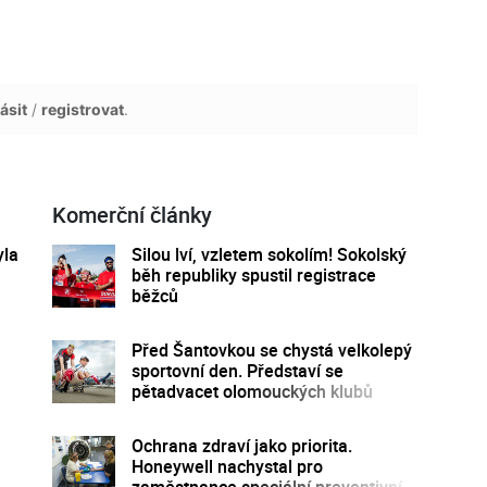
ásit
/
registrovat
.
Komerční články
yla
Silou lví, vzletem sokolím! Sokolský
běh republiky spustil registrace
běžců
Před Šantovkou se chystá velkolepý
sportovní den. Představí se
pětadvacet olomouckých klubů
Ochrana zdraví jako priorita.
Honeywell nachystal pro
zaměstnance speciální preventivní