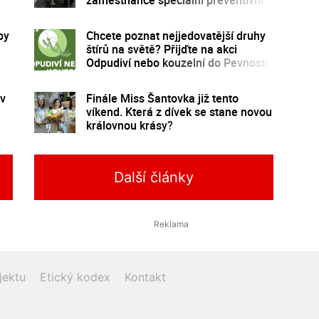
program
by
Chcete poznat nejjedovatější druhy
štírů na světě? Přijďte na akci
Odpudiví nebo kouzelní do Pevnosti
poznání
 v
Finále Miss Šantovka již tento
víkend. Která z dívek se stane novou
královnou krásy?
Další články
jektu
Etický kodex
Kontakt