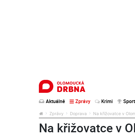
Aktuálně
Zprávy
Krimi
Sport
Zprávy
Doprava
Na křižovatce v Olom
Na křižovatce v O