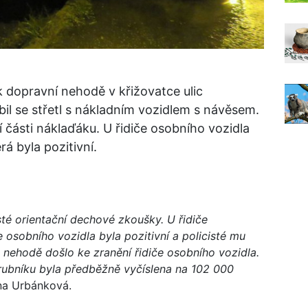
 dopravní nehodě v křižovatce ulic
il se střetl s nákladním vozidlem s návěsem.
í části náklaďáku. U řidiče osobního vozidla
á byla pozitivní.
té orientační dechové zkoušky. U řidiče
e osobního vozidla byla pozitivní a policisté mu
 nehodě došlo ke zranění řidiče osobního vozidla.
ubníku byla předběžně vyčíslena na 102 000
ena Urbánková.