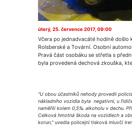
úterý, 25. července 2017, 09:00
Včera po jednadvacáté hodině došlo k
Rolsberské a Tovární. Osobní automob
Pravá část osobáku se střetla s předn
byla provedená dechová zkouška, kter
"U obou účastníků nehody provedli policis
nákladního vozidla byla negativní, u řidič
naměřili kolem 0,5‰ alkoholu v dechu. Při
Celková hmotná škoda na vozidlech a obr
korun,"
uvedla policejní tisková mluvčí Ir