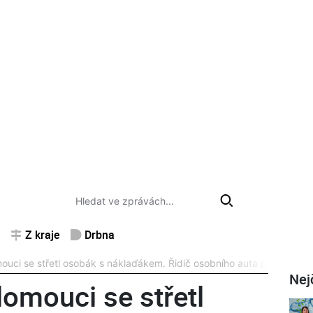
Z kraje
Drbna
ouci se střetl osobák s náklaďákem. Řidič osobního auta před jízdou 
Nej
lomouci se střetl