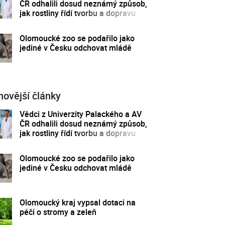
ČR odhalili dosud neznámý způsob,
jak rostliny řídí tvorbu a dopravu
svých hormonů
Olomoucké zoo se podařilo jako
jediné v Česku odchovat mládě
novější články
Vědci z Univerzity Palackého a AV
ČR odhalili dosud neznámý způsob,
jak rostliny řídí tvorbu a dopravu
svých hormonů
Olomoucké zoo se podařilo jako
jediné v Česku odchovat mládě
Olomoucký kraj vypsal dotaci na
péči o stromy a zeleň