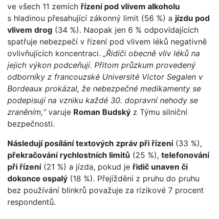
ve všech 11 zemích
řízení pod vlivem alkoholu
s hladinou přesahující zákonný limit (56 %) a
jízdu pod
vlivem drog
(34 %). Naopak jen 6 % odpovídajících
spatřuje nebezpečí v řízení pod vlivem léků negativně
ovlivňujících koncentraci.
„Řidiči obecně vliv léků na
jejich výkon podceňují. Přitom průzkum provedený
odborníky z francouzské Université Victor Segalen v
Bordeaux prokázal, že nebezpečné medikamenty se
podepisují na vzniku každé 30. dopravní nehody se
zraněním,“
varuje
Roman Budský
z Týmu silniční
bezpečnosti.
Následují posílání textových zpráv při řízení
(33 %),
překračování rychlostních limitů
(25 %),
telefonování
při řízení
(21 %) a jízda, pokud je
řidič unaven či
dokonce ospalý
(18 %). Přejíždění z pruhu do pruhu
bez používání blinkrů považuje za rizikové 7 procent
respondentů.