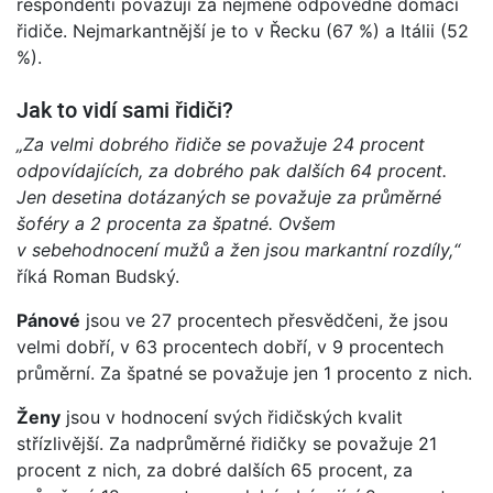
respondenti považují za nejméně odpovědné domácí
řidiče. Nejmarkantnější je to v Řecku (67 %) a Itálii (52
%).
Jak to vidí sami řidiči?
„Za velmi dobrého řidiče se považuje 24 procent
odpovídajících, za dobrého pak dalších 64 procent.
Jen desetina dotázaných se považuje za průměrné
šoféry a 2 procenta za špatné. Ovšem
v sebehodnocení mužů a žen jsou markantní rozdíly,“
říká Roman Budský.
Pánové
jsou ve 27 procentech přesvědčeni, že jsou
velmi dobří, v 63 procentech dobří, v 9 procentech
průměrní. Za špatné se považuje jen 1 procento z nich.
Ženy
jsou v hodnocení svých řidičských kvalit
střízlivější. Za nadprůměrné řidičky se považuje 21
procent z nich, za dobré dalších 65 procent, za