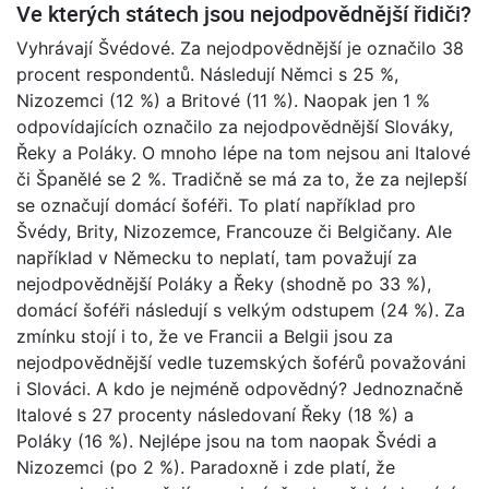
Ve kterých státech jsou nejodpovědnější řidiči?
Vyhrávají Švédové. Za nejodpovědnější je označilo 38
procent respondentů. Následují Němci s 25 %,
Nizozemci (12 %) a Britové (11 %). Naopak jen 1 %
odpovídajících označilo za nejodpovědnější Slováky,
Řeky a Poláky. O mnoho lépe na tom nejsou ani Italové
či Španělé se 2 %. Tradičně se má za to, že za nejlepší
se označují domácí šoféři. To platí například pro
Švédy, Brity, Nizozemce, Francouze či Belgičany. Ale
například v Německu to neplatí, tam považují za
nejodpovědnější Poláky a Řeky (shodně po 33 %),
domácí šoféři následují s velkým odstupem (24 %). Za
zmínku stojí i to, že ve Francii a Belgii jsou za
nejodpovědnější vedle tuzemských šoférů považováni
i Slováci. A kdo je nejméně odpovědný? Jednoznačně
Italové s 27 procenty následovaní Řeky (18 %) a
Poláky (16 %). Nejlépe jsou na tom naopak Švédi a
Nizozemci (po 2 %). Paradoxně i zde platí, že