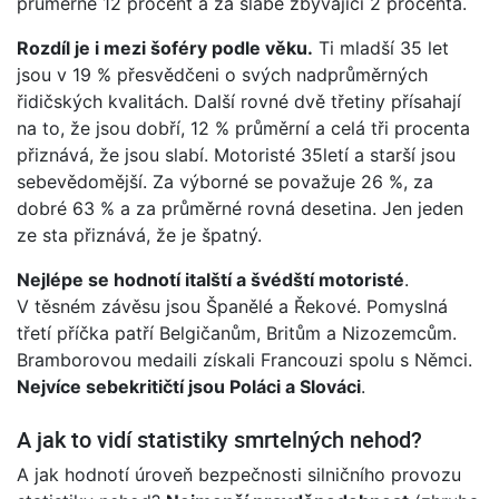
průměrné 12 procent a za slabé zbývající 2 procenta.
Rozdíl je i mezi šoféry podle věku.
Ti mladší 35 let
jsou v 19 % přesvědčeni o svých nadprůměrných
řidičských kvalitách. Další rovné dvě třetiny přísahají
na to, že jsou dobří, 12 % průměrní a celá tři procenta
přiznává, že jsou slabí. Motoristé 35letí a starší jsou
sebevědomější. Za výborné se považuje 26 %, za
dobré 63 % a za průměrné rovná desetina. Jen jeden
ze sta přiznává, že je špatný.
Nejlépe se hodnotí italští a švédští motoristé
.
V těsném závěsu jsou Španělé a Řekové. Pomyslná
třetí příčka patří Belgičanům, Britům a Nizozemcům.
Bramborovou medaili získali Francouzi spolu s Němci.
Nejvíce sebekritičtí jsou Poláci a Slováci
.
A jak to vidí statistiky smrtelných nehod?
A jak hodnotí úroveň bezpečnosti silničního provozu