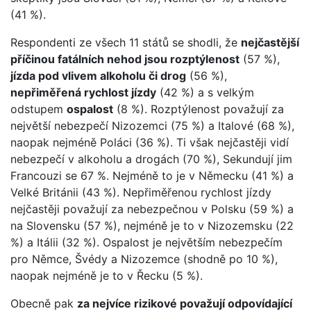
(41 %).
Respondenti ze všech 11 států se shodli, že
nejčastější
příčinou fatálních nehod jsou rozptýlenost
(57 %),
jízda pod vlivem alkoholu či drog
(56 %),
nepřiměřená rychlost jízdy
(42 %) a s velkým
odstupem
ospalost
(8 %). Rozptýlenost považují za
největší nebezpečí Nizozemci (75 %) a Italové (68 %),
naopak nejméně Poláci (36 %). Ti však nejčastěji vidí
nebezpečí v alkoholu a drogách (70 %), Sekundují jim
Francouzi se 67 %. Nejméně to je v Německu (41 %) a
Velké Británii (43 %). Nepřiměřenou rychlost jízdy
nejčastěji považují za nebezpečnou v Polsku (59 %) a
na Slovensku (57 %), nejméně je to v Nizozemsku (22
%) a Itálii (32 %). Ospalost je největším nebezpečím
pro Němce, Švédy a Nizozemce (shodně po 10 %),
naopak nejméně je to v Řecku (5 %).
Obecně pak
za nejvíce rizikové považují odpovídající