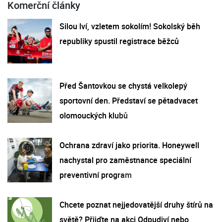
Komerční články
Silou lví, vzletem sokolím! Sokolský běh
republiky spustil registrace běžců
Před Šantovkou se chystá velkolepý
sportovní den. Představí se pětadvacet
olomouckých klubů
Ochrana zdraví jako priorita. Honeywell
nachystal pro zaměstnance speciální
preventivní program
Chcete poznat nejjedovatější druhy štírů na
světě? Přijďte na akci Odpudiví nebo