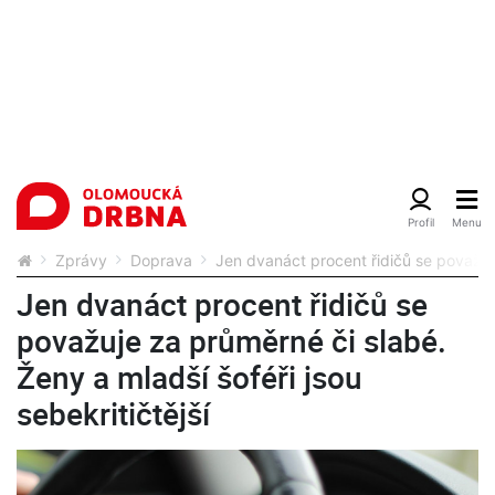
Zprávy
Doprava
Jen dvanáct procent řidičů se považuje
Jen dvanáct procent řidičů se
považuje za průměrné či slabé.
Ženy a mladší šoféři jsou
sebekritičtější