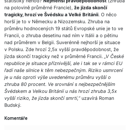
statistiky nehod?
Nejmenší pravděpodobnost
(zhruba
na polovině průměrné Francie),
že jízda skončí
tragicky, hrozí ve Švédsku a Velké Británii
. O něco
horší je to v Německu a Nizozemsku. Zhruba na
průměru hodnocených 19 států Evropské unie je to ve
Francii, o zhruba desetinu nad ním v Itálii a o pětinu
nad průměrem v Belgii. Suverénně nejhorší je situace
v Polsku. Zde hrozí 2,5x vyšší pravděpodobnost, že
jízda skončí tragicky než v průměrné Francii.
„V České
republice je situace příznivější, ale i tak se v rámci EU
řadí naše silnice k těm nebezpečným. Riziko usmrcení
je u nás oproti výše uvedenému průměru vyšší o
zhruba 80 procent. Ve srovnání s nejbezpečnějším
Švédskem a Velkou Británií u nás hrozí zhruba 3,5x
vyšší riziko, že jízda skončí smrtí,“
uzavírá Roman
Budský.
Komentáře