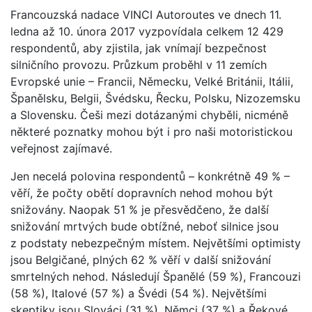
Francouzská nadace VINCI Autoroutes ve dnech 11.
ledna až 10. února 2017 vyzpovídala celkem 12 429
respondentů, aby zjistila, jak vnímají bezpečnost
silničního provozu. Průzkum proběhl v 11 zemích
Evropské unie – Francii, Německu, Velké Británii, Itálii,
Španělsku, Belgii, Švédsku, Řecku, Polsku, Nizozemsku
a Slovensku. Češi mezi dotázanými chyběli, nicméně
některé poznatky mohou být i pro naši motoristickou
veřejnost zajímavé.
Jen necelá polovina respondentů – konkrétně 49 % –
věří, že počty obětí dopravních nehod mohou být
snižovány. Naopak 51 % je přesvědčeno, že další
snižování mrtvých bude obtížné, neboť silnice jsou
z podstaty nebezpečným místem. Největšími optimisty
jsou Belgičané, plných 62 % věří v další snižování
smrtelných nehod. Následují Španělé (59 %), Francouzi
(58 %), Italové (57 %) a Švédi (54 %). Největšími
skeptiky jsou Slováci (31 %), Němci (37 %) a Řekové