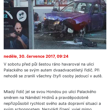
neděle, 30. července 2017, 09:24
V sobotu před půl šestou ráno havaroval na ulici
Palackého se svým autem dvaadvacetiletý řidič. Při
nehodě se zranili všechny čtyři osoby jedoucí v autě.
Mladý řidič jel se svou Hondou po ulici Palackého
směrem na Náměstí Hrdinů a pravděpodobně
nepřizpůsobil rychlost svého auta dopravní situaci a
svým schopnostem. Nezvládl řízení, vyjel mimo