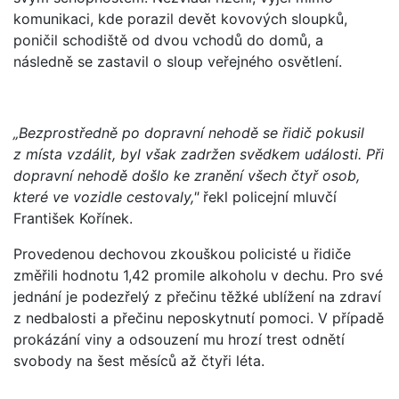
komunikaci, kde porazil devět kovových sloupků,
poničil schodiště od dvou vchodů do domů, a
následně se zastavil o sloup veřejného osvětlení.
„Bezprostředně po dopravní nehodě se řidič pokusil
z místa vzdálit, byl však zadržen svědkem události. Při
dopravní nehodě došlo ke zranění všech čtyř osob,
které ve vozidle cestovaly,"
řekl policejní mluvčí
František Kořínek.
Provedenou dechovou zkouškou policisté u řidiče
změřili hodnotu 1,42 promile alkoholu v dechu. Pro své
jednání je podezřelý z přečinu těžké ublížení na zdraví
z nedbalosti a přečinu neposkytnutí pomoci. V případě
prokázání viny a odsouzení mu hrozí trest odnětí
svobody na šest měsíců až čtyři léta.