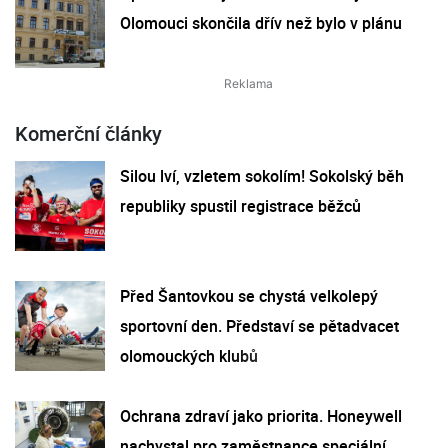
Olomouci skončila dřív než bylo v plánu
Komerční články
Silou lví, vzletem sokolím! Sokolský běh
republiky spustil registrace běžců
Před Šantovkou se chystá velkolepý
sportovní den. Představí se pětadvacet
olomouckých klubů
Ochrana zdraví jako priorita. Honeywell
nachystal pro zaměstnance speciální