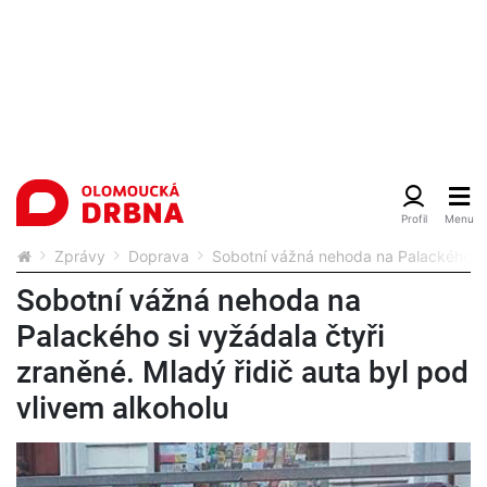
Zprávy
Doprava
Sobotní vážná nehoda na Palackého si 
Sobotní vážná nehoda na
Palackého si vyžádala čtyři
zraněné. Mladý řidič auta byl pod
vlivem alkoholu