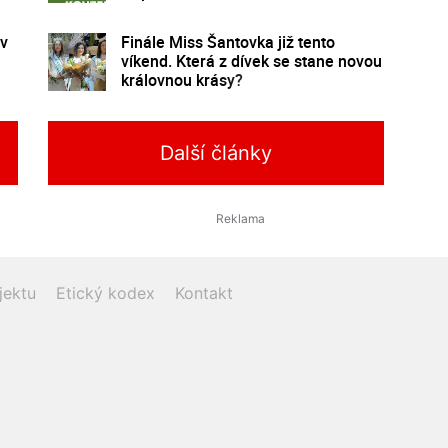
poznání
 v
Finále Miss Šantovka již tento
víkend. Která z dívek se stane novou
královnou krásy?
Další články
jektu
Etický kodex
Kontakt