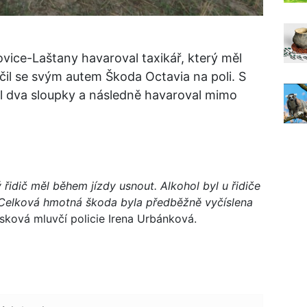
vice-Laštany havaroval taxikář, který měl
čil se svým autem Škoda Octavia na poli. S
il dva sloupky a následně havaroval mimo
 řidič měl během jízdy usnout. Alkohol byl u řidiče
 Celková hmotná škoda byla předběžně vyčíslena
ková mluvčí policie Irena Urbánková.