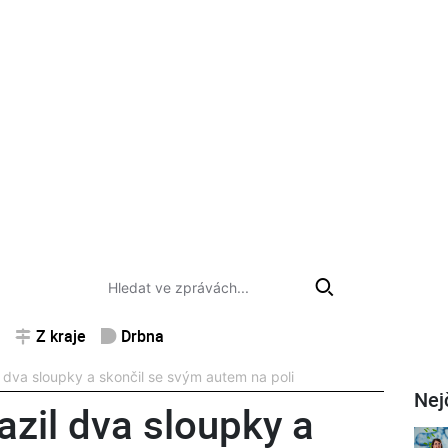
Z kraje
Drbna
l dva sloupky a skončil se svým autem na poli
Nej
azil dva sloupky a