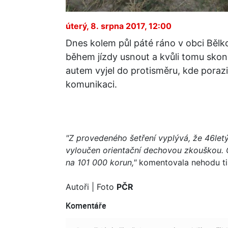
úterý, 8. srpna 2017, 12:00
Dnes kolem půl páté ráno v obci Bělko
během jízdy usnout a kvůli tomu skon
autem vyjel do protisměru, kde poraz
komunikaci.
"Z provedeného šetření vyplývá, že 46letý
vyloučen orientační dechovou zkouškou.
na 101 000 korun,"
komentovala nehodu tis
Autoři
| Foto
PČR
Komentáře