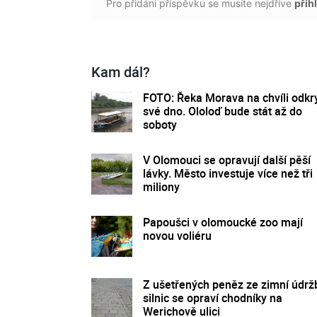
Pro přidání příspěvku se musíte nejdříve
přihl
Kam dál?
FOTO: Řeka Morava na chvíli odkr
své dno. Ololoď bude stát až do
soboty
V Olomouci se opravují další pěší
lávky. Město investuje více než tři
miliony
Papoušci v olomoucké zoo mají
novou voliéru
Z ušetřených peněz ze zimní údrž
silnic se opraví chodníky na
Werichově ulici