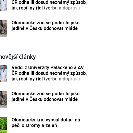
ČR odhalili dosud neznámý způsob,
jak rostliny řídí tvorbu a dopravu
svých hormonů
Olomoucké zoo se podařilo jako
jediné v Česku odchovat mládě
novější články
Vědci z Univerzity Palackého a AV
ČR odhalili dosud neznámý způsob,
jak rostliny řídí tvorbu a dopravu
svých hormonů
Olomoucké zoo se podařilo jako
jediné v Česku odchovat mládě
Olomoucký kraj vypsal dotaci na
péči o stromy a zeleň