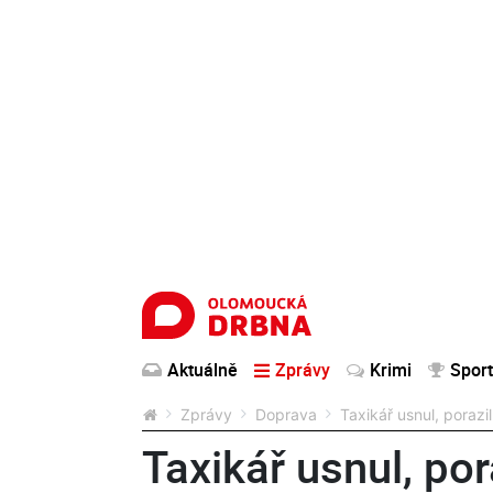
Aktuálně
Zprávy
Krimi
Sport
Zprávy
Doprava
Taxikář usnul, porazi
Taxikář usnul, por