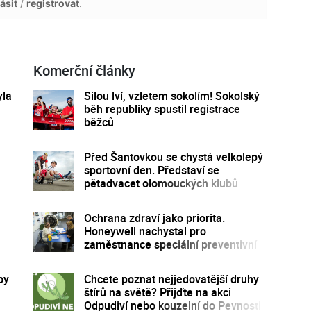
ásit
/
registrovat
.
Komerční články
yla
Silou lví, vzletem sokolím! Sokolský
běh republiky spustil registrace
běžců
Před Šantovkou se chystá velkolepý
sportovní den. Představí se
pětadvacet olomouckých klubů
Ochrana zdraví jako priorita.
Honeywell nachystal pro
zaměstnance speciální preventivní
program
by
Chcete poznat nejjedovatější druhy
štírů na světě? Přijďte na akci
Odpudiví nebo kouzelní do Pevnosti