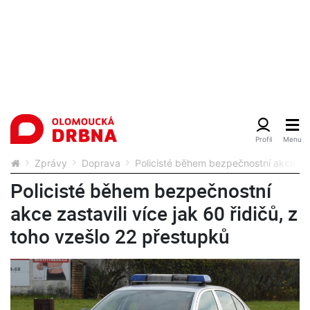
Zprávy
Doprava
Policisté během bezpečnostní akce zast
Policisté během bezpečnostní
akce zastavili více jak 60 řidičů, z
toho vzešlo 22 přestupků