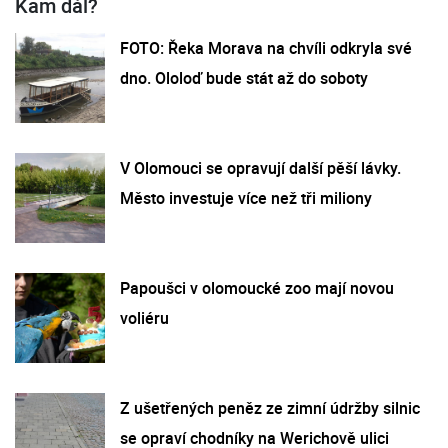
Kam dál?
FOTO: Řeka Morava na chvíli odkryla své
dno. Ololoď bude stát až do soboty
V Olomouci se opravují další pěší lávky.
Město investuje více než tři miliony
Papoušci v olomoucké zoo mají novou
voliéru
Z ušetřených peněz ze zimní údržby silnic
se opraví chodníky na Werichově ulici