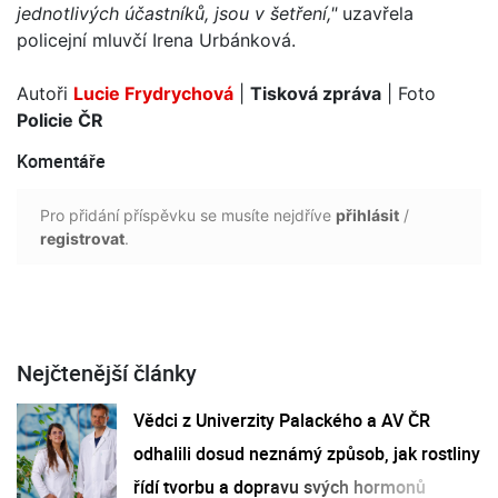
jednotlivých účastníků, jsou v šetření,"
uzavřela
policejní mluvčí Irena Urbánková.
Autoři
Lucie Frydrychová
|
Tisková zpráva
| Foto
Policie ČR
Komentáře
Pro přidání příspěvku se musíte nejdříve
přihlásit
/
registrovat
.
Nejčtenější články
Vědci z Univerzity Palackého a AV ČR
odhalili dosud neznámý způsob, jak rostliny
řídí tvorbu a dopravu svých hormonů