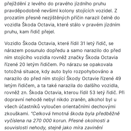
přejíždění z levého do pravého jízdního pruhu
pravděpodobně nevšiml kolony stojících vozidel. Z
prozatím přesně nezjištěných příčin narazil čelně do
vozidla Škoda Octavia, které stálo v pravém jízdním
pruhu, kam řidič přejel.
Vozidlo Škoda Octavia, které řídil 31 letý řidič, se
nárazem posunulo dopředu a samo narazilo do před
ním stojícího vozidla rovněž značky Škoda Octavia
řízené 20 letým řidičem. Po nárazu se opakovala
totožná situace, kdy auto bylo rozpohybováno a
narazilo do před ním stojící Škody Octavie řízené 49
letým řidičem, a ta také narazila do dalšího vozidla,
rovněž zn. Škoda Octavia, kterou řídil 53 letý řidič. Při
dopravní nehodě nebyl nikdo zraněn, alkohol byl u
všech účastníků vyloučen orientačními dechovými
zkouškami.
"Celková hmotná škoda byla předběžně
vyčíslena na 270 000 korun. Přesné okolnosti a
souvislosti nehody, stejně jako míra zavinění