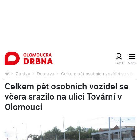
Zprávy
Doprava
Celkem pět osobních vozidel se včera s
Celkem pět osobních vozidel se
včera srazilo na ulici Tovární v
Olomouci