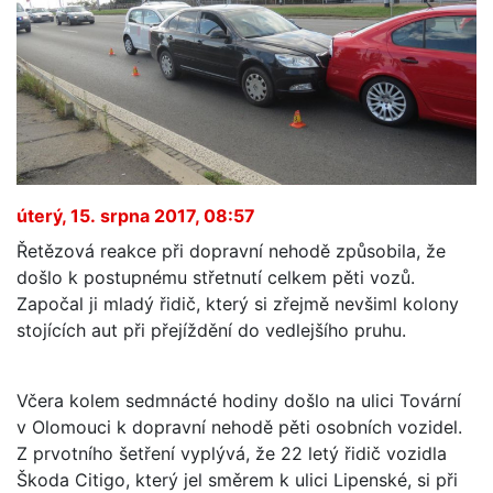
úterý, 15. srpna 2017, 08:57
Řetězová reakce při dopravní nehodě způsobila, že
došlo k postupnému střetnutí celkem pěti vozů.
Započal ji mladý řidič, který si zřejmě nevšiml kolony
stojících aut při přejíždění do vedlejšího pruhu.
Včera kolem sedmnácté hodiny došlo na ulici Tovární
v Olomouci k dopravní nehodě pěti osobních vozidel.
Z prvotního šetření vyplývá, že 22 letý řidič vozidla
Škoda Citigo, který jel směrem k ulici Lipenské, si při