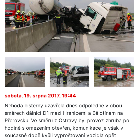
sobota, 19. srpna 2017, 19:44
Nehoda cisterny uzavřela dnes odpoledne v obou
směrech dálnici D1 mezi Hranicemi a Bělotínem na
Přerovsku. Ve směru z Ostravy byl provoz zhruba po
hodině s omezením otevřen, komunikace je však v
současné době kvůli vyprošťování vozidla opět