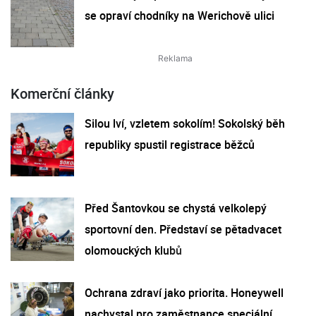
se opraví chodníky na Werichově ulici
Komerční články
Silou lví, vzletem sokolím! Sokolský běh
republiky spustil registrace běžců
Před Šantovkou se chystá velkolepý
sportovní den. Představí se pětadvacet
olomouckých klubů
Ochrana zdraví jako priorita. Honeywell
nachystal pro zaměstnance speciální