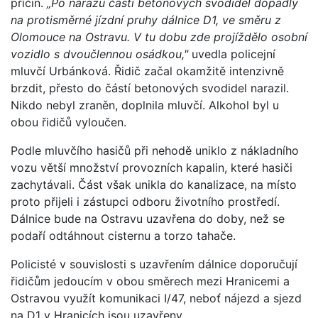
příčin.
„Po nárazu části betonových svodidel dopadly
na protisměrné jízdní pruhy dálnice D1, ve směru z
Olomouce na Ostravu. V tu dobu zde projíždělo osobní
vozidlo s dvoučlennou osádkou,"
uvedla policejní
mluvčí Urbánková. Řidič začal okamžitě intenzivně
brzdit, přesto do částí betonových svodidel narazil.
Nikdo nebyl zraněn, doplnila mluvčí. Alkohol byl u
obou řidičů vyloučen.
Podle mluvčího hasičů při nehodě uniklo z nákladního
vozu větší množství provozních kapalin, které hasiči
zachytávali. Část však unikla do kanalizace, na místo
proto přijeli i zástupci odboru životního prostředí.
Dálnice bude na Ostravu uzavřena do doby, než se
podaří odtáhnout cisternu a torzo tahače.
Policisté v souvislosti s uzavřením dálnice doporučují
řidičům jedoucím v obou směrech mezi Hranicemi a
Ostravou využít komunikaci I/47, neboť nájezd a sjezd
na D1 v Hranicích jsou uzavřeny.