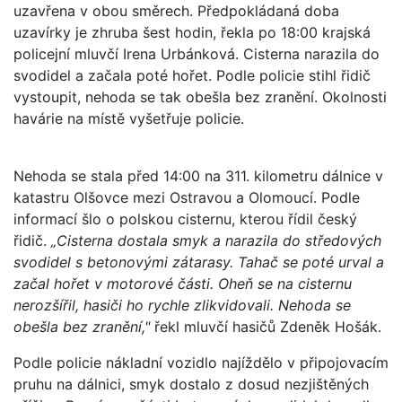
uzavřena v obou směrech. Předpokládaná doba
uzavírky je zhruba šest hodin, řekla po 18:00 krajská
policejní mluvčí Irena Urbánková. Cisterna narazila do
svodidel a začala poté hořet. Podle policie stihl řidič
vystoupit, nehoda se tak obešla bez zranění. Okolnosti
havárie na místě vyšetřuje policie.
Nehoda se stala před 14:00 na 311. kilometru dálnice v
katastru Olšovce mezi Ostravou a Olomoucí. Podle
informací šlo o polskou cisternu, kterou řídil český
řidič.
„Cisterna dostala smyk a narazila do středových
svodidel s betonovými zátarasy. Tahač se poté urval a
začal hořet v motorové části. Oheň se na cisternu
nerozšířil, hasiči ho rychle zlikvidovali. Nehoda se
obešla bez zranění,"
řekl mluvčí hasičů Zdeněk Hošák.
Podle policie nákladní vozidlo najíždělo v připojovacím
pruhu na dálnici, smyk dostalo z dosud nezjištěných