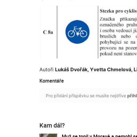
Autoři
Lukáš Dvořák, Yvetta Chmelová, L
Komentáře
Pro přidání příspěvku se musíte nejdříve
přihl
Kam dál?
Muž se topil v Moravě a nemohl s