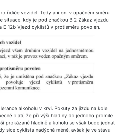
 pro řidiče vozidel. Tedy ani oni v opačném směru
je situace, kdy je pod značkou B 2 Zákaz vjezdu
 E 12b Vjezd cyklistů v protisměru povolen.
tolerance alkoholu v krvi. Pokuty za jízdu na kole
ecně platí, že při výši hladiny do jednoho promile
šší prokázané hladině alkoholu se však bude jednat
kdy sice cyklista nadýchá méně, avšak je ve stavu