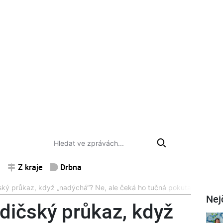
Z kraje
Drbna
dičský průkaz, když „nadýchá“? Ne, ale čeká ho tučná pokuta
Nej
řidičský průkaz, když