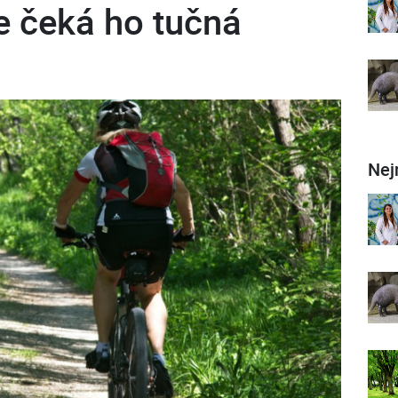
e čeká ho tučná
Nej