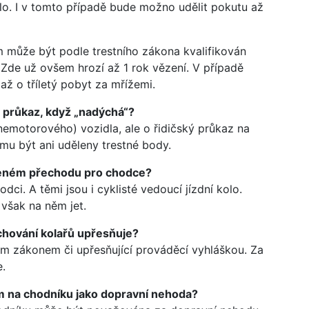
kolo. I v tomto případě bude možno udělit pokutu až
 může být podle trestního zákona kvalifikován
 Zde už ovšem hrozí až 1 rok vězení. V případě
až o tříletý pobyt za mřížemi.
ký průkaz, když „nadýchá“?
 nemotorového) vozidla, ale o řidičský průkaz na
mu být ani uděleny trestné body.
ačeném přechodu pro chodce?
ci. A těmi jsou i cyklisté vedoucí jízdní kolo.
 však na něm jet.
 chování kolařů upřesňuje?
šným zákonem či upřesňující prováděcí vyhláškou. Za
e.
m na chodníku jako dopravní nehoda?