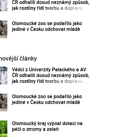
ČR odhalili dosud neznámý způsob,
jak rostliny řídí tvorbu a dopravu
svých hormonů
Olomoucké zoo se podařilo jako
jediné v Česku odchovat mládě
novější články
Vědci z Univerzity Palackého a AV
ČR odhalili dosud neznámý způsob,
jak rostliny řídí tvorbu a dopravu
svých hormonů
Olomoucké zoo se podařilo jako
jediné v Česku odchovat mládě
Olomoucký kraj vypsal dotaci na
péči o stromy a zeleň