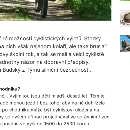
čné možnosti cyklistických výletů. Stezky
a nich však nejenom kolaři, ale také bruslaři
ý školní rok, a tak se malí a velcí cyklisté
jednotný názor na dopravní předpisy.
 Budský z Týmu silniční bezpečnosti.
 chodníku?
jí. Výjimkou jsou děti mladší deseti let. Těm je
adě mohou jezdit bez toho, aby na ně dohlížela
u po chodníku může být cyklistovi uložena na
by se ovšem případ projednával ve správním řízení
o postihu ve výši od 1500 do 2500 korun.