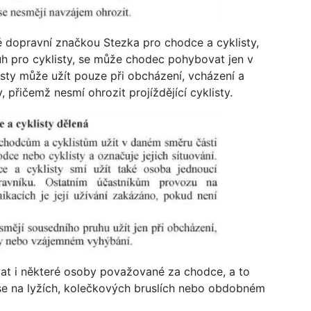
 dopravní značkou Stezka pro chodce a cyklisty,
uh pro cyklisty, se může chodec pohybovat jen v
sty může užít pouze při obcházení, vcházení a
 přičemž nesmí ohrozit projíždějící cyklisty.
at i některé osoby považované za chodce, a to
í se na lyžích, kolečkových bruslích nebo obdobném