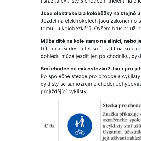
I srážka cyklisty s chodcem (nejen) na 
Jsou elektrokola a koloběžky na stejné úr
Jezdci na elektrokolech jsou zákonem o si
tomu i u koloběžkářů. Ovšem bruslař už 
Může dítě na kole samo na silnici, nebo 
Dítě mladší deseti let smí jezdit na kole n
dohledu může jezdit jen po chodníku, cykl
Smí chodec na cyklostezku? Jsou pro je
Po společné stezce pro chodce a cyklist
cyklisty se samozřejmě chodci pohybovat 
projíždějící cyklisty.