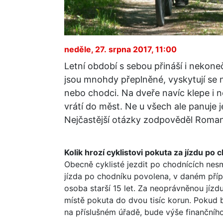
neděle, 27. srpna 2017, 11:00
Letní období s sebou přináší i nekone
jsou mnohdy přeplněné, vyskytují se n
nebo chodci. Na dveře navíc klepe i nov
vrátí do měst. Ne u všech ale panuje 
Nejčastější otázky zodpověděl Roman
Kolik hrozí cyklistovi pokuta za jízdu po
Obecně cyklisté jezdit po chodnících nesmě
jízda po chodníku povolena, v daném příp
osoba starší 15 let. Za neoprávněnou jízd
místě pokuta do dvou tisíc korun. Pokud 
na příslušném úřadě, bude výše finančníh