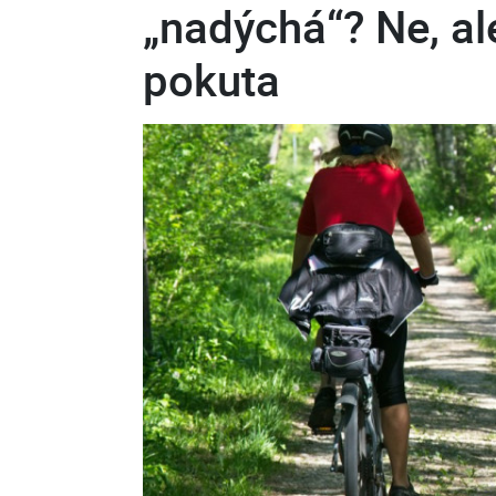
„nadýchá“? Ne, al
pokuta