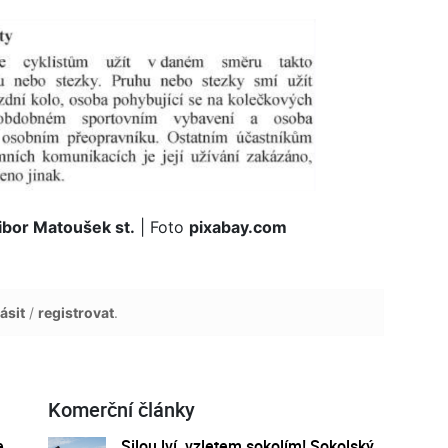
ibor Matoušek st.
| Foto
pixabay.com
ásit
/
registrovat
.
Komerční články
e
Silou lví, vzletem sokolím! Sokolský