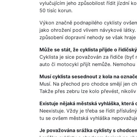
vylučujícím jeho způsobilost řídit jízdní 
50 tisíc korun.
Výkon značně podnapilého cyklisty ovšem
jako ohrožení pod vlivem návykové látky.
způsobení dopravní nehody se však hraje 
Může se stát, že cyklista přijde o řidičs
Cyklista je sice považován za řidiče (byť
auto či motocykl přijít nemůže. Nemohou 
Musí cyklista sesednout z kola na ozn
Musí. Na přechod pro chodce smějí jen chod
Takže přes zebru lze kolo převést, nikoliv
Existuje nějaká městská vyhláška, která
Neexistuje. Vždy je třeba se řídit příslu
tu se ovšem městská vyhláška nepovažuj
Je považována srážka cyklisty s chodce