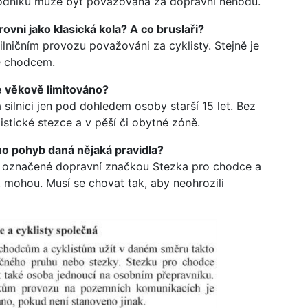
chodníku může být považována za dopravní nehodu.
ovni jako klasická kola? A co bruslaři?
lničním provozu považováni za cyklisty. Stejně je
je chodcem.
je věkově limitováno?
a silnici jen pod dohledem osoby starší 15 let. Bez
istické stezce a v pěší či obytné zóně.
ho pohyb daná nějaká pravidla?
y označené dopravní značkou Stezka pro chodce a
mohou. Musí se chovat tak, aby neohrozili