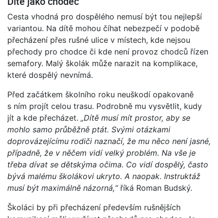
Dítě jako chodec
Cesta vhodná pro dospělého nemusí být tou nejlepší
variantou. Na dítě mohou číhat nebezpečí v podobě
přecházení přes rušné ulice v místech, kde nejsou
přechody pro chodce či kde není provoz chodců řízen
semafory. Malý školák může narazit na komplikace,
které dospělý nevnímá.
Před začátkem školního roku neuškodí opakovaně
s ním projít celou trasu. Podrobně mu vysvětlit, kudy
jít a kde přecházet.
„Dítě musí mít prostor, aby se
mohlo samo průběžně ptát. Svými otázkami
doprovázejícímu rodiči naznačí, že mu něco není jasné,
případně, že v něčem vidí velký problém. Na vše je
třeba dívat se dětskýma očima. Co vidí dospělý, často
bývá malému školákovi ukryto. A naopak. Instruktáž
musí být maximálně názorná,“
říká Roman Budský.
Školáci by při přecházení především rušnějších