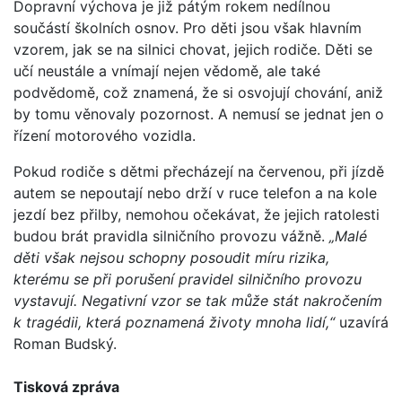
Dopravní výchova je již pátým rokem nedílnou
součástí školních osnov. Pro děti jsou však hlavním
vzorem, jak se na silnici chovat, jejich rodiče. Děti se
učí neustále a vnímají nejen vědomě, ale také
podvědomě, což znamená, že si osvojují chování, aniž
by tomu věnovaly pozornost. A nemusí se jednat jen o
řízení motorového vozidla.
Pokud rodiče s dětmi přecházejí na červenou, při jízdě
autem se nepoutají nebo drží v ruce telefon a na kole
jezdí bez přilby, nemohou očekávat, že jejich ratolesti
budou brát pravidla silničního provozu vážně.
„Malé
děti však nejsou schopny posoudit míru rizika,
kterému se při porušení pravidel silničního provozu
vystavují. Negativní vzor se tak může stát nakročením
k tragédii, která poznamená životy mnoha lidí,“
uzavírá
Roman Budský.
Tisková zpráva