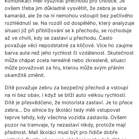
komunikací měli využívat přechodů pro chodce. Je
ovšem třeba jim důkladně vysvětlit, že zebra je sice
kamarád, ale že na ni nemohou vstoupit bez pečlivého
rozhlédnutí se. Na rozdíl od dospělého, který analyzuje
situaci již při přibližování se k přechodu, se rozhoduje
až ve chvíli, kdy se zastaví u přechodu. Často
považuje věci nepodstatné za klíčové. Více ho zaujme
barva auta než jeho rychlost či vzdálenost. Skutečnost
může chápat zcela nereálně nebo zkresleně, situaci
může považovat za hru, kterou může svým přáním
okamžitě změnit.
Dítě považuje zebru za bezpečný přechod a vstoupí
na ni bez obav, i když se blíží auto velkou rychlostí.
Dítě je přesvědčeno, že motorista zastaví. Je to přece
zebra… Do silnice by školáci tedy měli vstupovat
teprve tehdy, kdy všechna vozidla zastavila. Ovšem
pozor na tramvaje, ty nezastaví nikdy, protože mají
přednost. Malí školáci musí být pro řidiče dobře