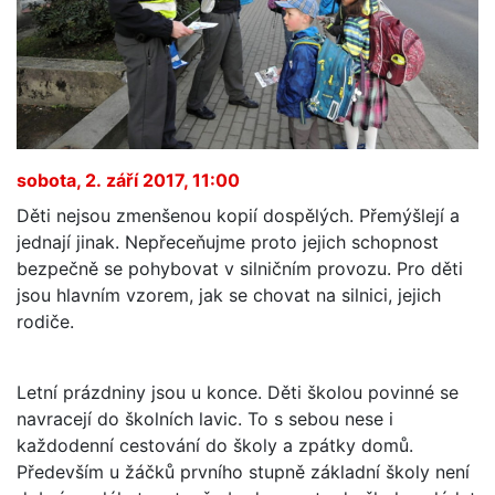
sobota, 2. září 2017, 11:00
Děti nejsou zmenšenou kopií dospělých. Přemýšlejí a
jednají jinak. Nepřeceňujme proto jejich schopnost
bezpečně se pohybovat v silničním provozu. Pro děti
jsou hlavním vzorem, jak se chovat na silnici, jejich
rodiče.
Letní prázdniny jsou u konce. Děti školou povinné se
navracejí do školních lavic. To s sebou nese i
každodenní cestování do školy a zpátky domů.
Především u žáčků prvního stupně základní školy není