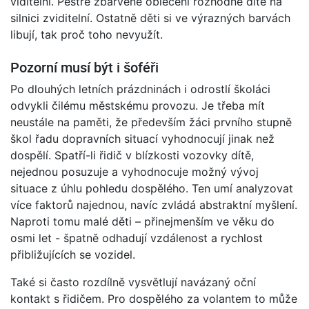
viditelní. Pestře zbarvené oblečení rozhodně dítě na
silnici zviditelní. Ostatně děti si ve výrazných barvách
libují, tak proč toho nevyužít.
Pozorní musí být i šoféři
Po dlouhých letních prázdninách i odrostlí školáci
odvykli čilému městskému provozu. Je třeba mít
neustále na paměti, že především žáci prvního stupně
škol řadu dopravních situací vyhodnocují jinak než
dospělí. Spatří-li řidič v blízkosti vozovky dítě,
nejednou posuzuje a vyhodnocuje možný vývoj
situace z úhlu pohledu dospělého. Ten umí analyzovat
více faktorů najednou, navíc zvládá abstraktní myšlení.
Naproti tomu malé děti – přinejmenším ve věku do
osmi let - špatně odhadují vzdálenost a rychlost
přibližujících se vozidel.
Také si často rozdílně vysvětlují navázaný oční
kontakt s řidičem. Pro dospělého za volantem to může