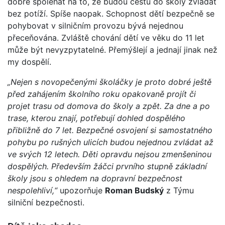
dobré spoléhat na to, že budou cestu do školy zvládat
bez potíží. Spíše naopak. Schopnost dětí bezpečně se
pohybovat v silničním provozu bývá nejednou
přeceňována. Zvláště chování dětí ve věku do 11 let
může být nevyzpytatelné. Přemýšlejí a jednají jinak než
my dospělí.
„Nejen s novopečenými školáčky je proto dobré ještě
před zahájením školního roku opakovaně projít či
projet trasu od domova do školy a zpět. Za dne a po
trase, kterou znají, potřebují dohled dospělého
přibližně do 7 let. Bezpečné osvojení si samostatného
pohybu po rušných ulicích budou nejednou zvládat až
ve svých 12 letech. Děti opravdu nejsou zmenšeninou
dospělých. Především žáčci prvního stupně základní
školy jsou s ohledem na dopravní bezpečnost
nespolehliví,“
upozorňuje
Roman Budský
z Týmu
silniční bezpečnosti.