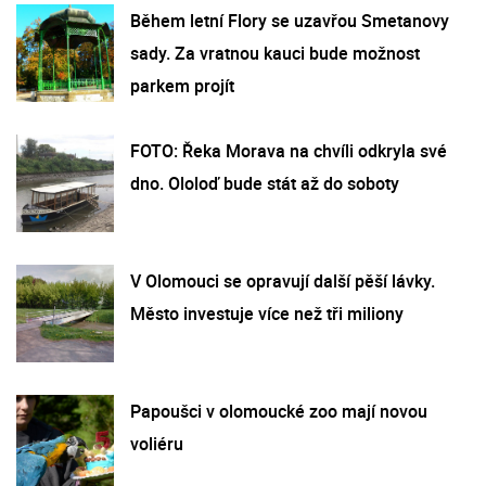
Během letní Flory se uzavřou Smetanovy
sady. Za vratnou kauci bude možnost
parkem projít
FOTO: Řeka Morava na chvíli odkryla své
dno. Ololoď bude stát až do soboty
V Olomouci se opravují další pěší lávky.
Město investuje více než tři miliony
Papoušci v olomoucké zoo mají novou
voliéru