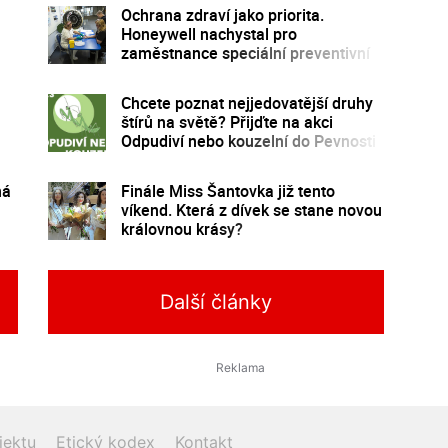
Ochrana zdraví jako priorita.
Honeywell nachystal pro
zaměstnance speciální preventivní
program
Chcete poznat nejjedovatější druhy
štírů na světě? Přijďte na akci
Odpudiví nebo kouzelní do Pevnosti
poznání
ná
Finále Miss Šantovka již tento
víkend. Která z dívek se stane novou
královnou krásy?
Další články
jektu
Etický kodex
Kontakt