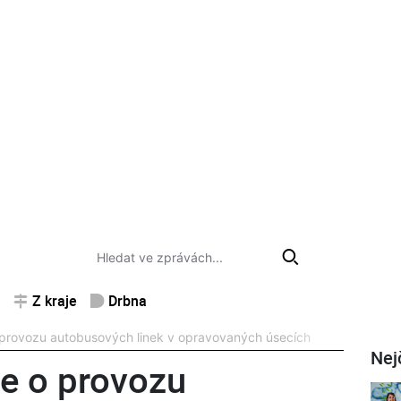
Z kraje
Drbna
 provozu autobusových linek v opravovaných úsecích
Nej
ce o provozu