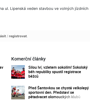
a ul. Lipenská veden stavbou ve volných jízdních
ásit
/
registrovat
.
Komerční články
av
Silou lví, vzletem sokolím! Sokolský
běh republiky spustil registrace
běžců
Před Šantovkou se chystá velkolepý
sportovní den. Představí se
pětadvacet olomouckých klubů