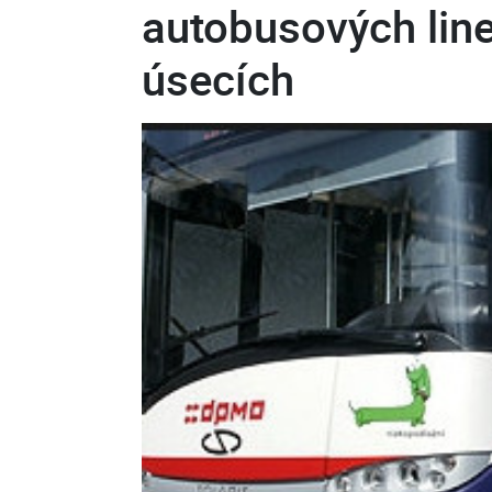
autobusových lin
úsecích