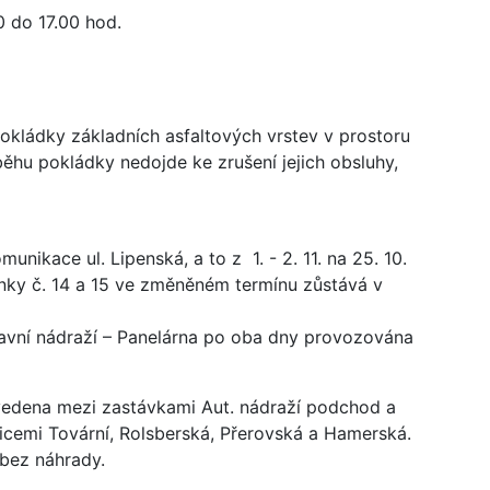
0 do 17.00 hod.
pokládky základních asfaltových vrstev v prostoru
ěhu pokládky nedojde ke zrušení jejich obsluhy,
nikace ul. Lipenská, a to z 1. - 2. 11. na 25. 10.
inky č. 14 a 15 ve změněném termínu zůstává v
lavní nádraží – Panelárna po oba dny provozována
vedena mezi zastávkami Aut. nádraží podchod a
icemi Tovární, Rolsberská, Přerovská a Hamerská.
bez náhrady.