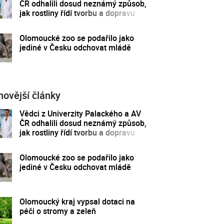
ČR odhalili dosud neznámý způsob,
jak rostliny řídí tvorbu a dopravu
svých hormonů
Olomoucké zoo se podařilo jako
jediné v Česku odchovat mládě
novější články
Vědci z Univerzity Palackého a AV
ČR odhalili dosud neznámý způsob,
jak rostliny řídí tvorbu a dopravu
svých hormonů
Olomoucké zoo se podařilo jako
jediné v Česku odchovat mládě
Olomoucký kraj vypsal dotaci na
péči o stromy a zeleň