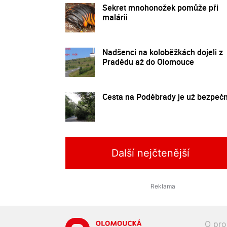
Sekret mnohonožek pomůže při
malárii
Nadšenci na koloběžkách dojeli z
Pradědu až do Olomouce
Cesta na Poděbrady je už bezpeč
Další nejčtenější
O pro