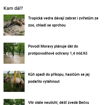
Kam dál?
Tropická vedra dávají zabrat i zvířatům ze
zoo, chladí se sprchou
Povodí Moravy plánuje dát do
protipovodňové ochrany 1,4 mld.Kč
Kůň spadl do příkopu, hasičům se jej
podařilo vytáhnout
Vítr stále neutichl, déšť zvedá Bečvu