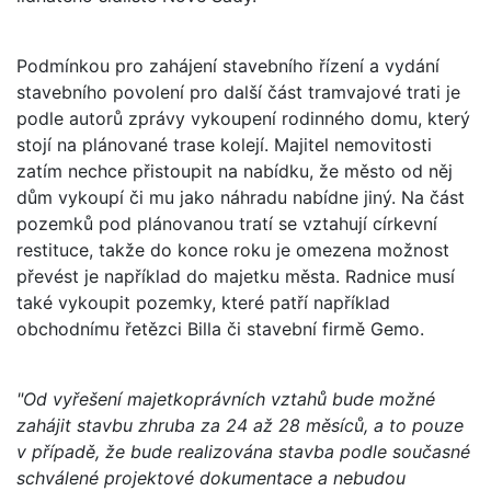
Podmínkou pro zahájení stavebního řízení a vydání
stavebního povolení pro další část tramvajové trati je
podle autorů zprávy vykoupení rodinného domu, který
stojí na plánované trase kolejí. Majitel nemovitosti
zatím nechce přistoupit na nabídku, že město od něj
dům vykoupí či mu jako náhradu nabídne jiný. Na část
pozemků pod plánovanou tratí se vztahují církevní
restituce, takže do konce roku je omezena možnost
převést je například do majetku města. Radnice musí
také vykoupit pozemky, které patří například
obchodnímu řetězci Billa či stavební firmě Gemo.
"Od vyřešení majetkoprávních vztahů bude možné
zahájit stavbu zhruba za 24 až 28 měsíců, a to pouze
v případě, že bude realizována stavba podle současné
schválené projektové dokumentace a nebudou