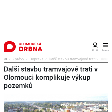
Zprávy
Doprava
Další stavbu tramvajové trati v Olom
Další stavbu tramvajové trati v
Olomouci komplikuje výkup
pozemků