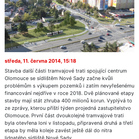
středa, 11. června 2014, 15:18
Stavba další části tramvajové trati spojující centrum
Olomouce se sídlištěm Nové Sady začne kvůli
problémům s výkupem pozemků i zatím nevyřešenému
financování nejdříve v roce 2018. Dvě plánované etapy
stavby mají stát zhruba 400 milionů korun. Vyplývá to
ze zprávy, kterou příští týden projedná zastupitelstvo
Olomouce. První část dvoukolejné tramvajové trati
byla otevřena loni v listopadu, připravená druhá a třetí
etapa by měla koleje zavést ještě dál do nitra
lidnatého sídliště Nové Sady.