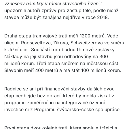
vzneseny námitky v rámci stavebního řízení,"
upozornili autoři zprávy pro zastupitele, podle nichž
stavba může být zahájena nejdříve v roce 2018.
Druhá etapa tramvajové trati měří 1200 metrů. Vede
ulicemi Rooseveltova, Zikova, Schweitzerova ve směru
k Jižní ulici. Součástí trati budou tři nové zastávky.
Náklady na její stavbu jsou odhadovány na 300
milionů korun. Třetí etapa směrem na městskou část
Slavonín měří 400 metrů a má stát 100 milionů korun.
Radnice se ani při financování stavby dalších dvou
etap neobejde bez dotací, které by mohla získat z
programu zaměřeného na integrované územní
investice či z Programu švýcarsko-české spolupráce.
První etapa dvoukolejné trati, která spojuje tržnici s