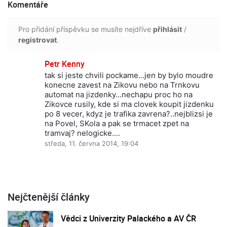
Komentáře
Pro přidání příspěvku se musíte nejdříve
přihlásit
/
registrovat
.
Petr Kenny
tak si jeste chvili pockame...jen by bylo moudre
konecne zavest na Zikovu nebo na Trnkovu
automat na jizdenky...nechapu proc ho na
Zikovce rusily, kde si ma clovek koupit jizdenku
po 8 vecer, kdyz je trafika zavrena?..nejblizsi je
na Povel, SKola a pak se trmacet zpet na
tramvaj? nelogicke....
středa, 11. června 2014, 19:04
Nejčtenější články
Vědci z Univerzity Palackého a AV ČR