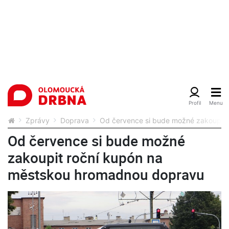
Zprávy
Doprava
Od července si bude možné zakoupit
Od července si bude možné
zakoupit roční kupón na
městskou hromadnou dopravu