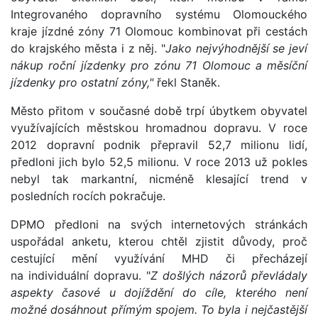
Integrovaného dopravního systému Olomouckého
kraje jízdné zóny 71 Olomouc kombinovat při cestách
do krajského města i z něj. "
Jako nejvýhodnější se jeví
nákup roční jízdenky pro zónu 71 Olomouc a měsíční
jízdenky pro ostatní zóny,"
řekl Staněk.
Město přitom v současné době trpí úbytkem obyvatel
využívajících městskou hromadnou dopravu. V roce
2012 dopravní podnik přepravil 52,7 milionu lidí,
předloni jich bylo 52,5 milionu. V roce 2013 už pokles
nebyl tak markantní, nicméně klesající trend v
posledních rocích pokračuje.
DPMO předloni na svých internetových stránkách
uspořádal anketu, kterou chtěl zjistit důvody, proč
cestující mění využívání MHD či přecházejí
na individuální dopravu. "
Z došlých názorů převládaly
aspekty časové u dojíždění do cíle, kterého není
možné dosáhnout přímým spojem. To byla i nejčastější