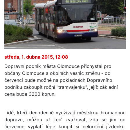
středa, 1. dubna 2015, 12:08
Dopravní podnik města Olomouce přichystal pro
občany Olomouce a okolních vesnic změnu - od
červenci bude možné na pokladnách Dopravního
podniku zakoupit roční "tramvajenku", jejíž základní
cena bude 3200 korun.
Lidé, kteří denodenně využívají městskou hromadnou
dopravu, můžou už teď zvažovat, zda se jim od
července vyplatí lépe koupit si celoroční jízdenku,