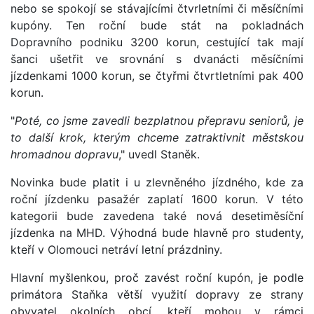
nebo se spokojí se stávajícími čtvrletními či měsíčními
kupóny. Ten roční bude stát na pokladnách
Dopravního podniku 3200 korun, cestující tak mají
šanci ušetřit ve srovnání s dvanácti měsíčními
jízdenkami 1000 korun, se čtyřmi čtvrtletními pak 400
korun.
"
Poté, co jsme zavedli bezplatnou přepravu seniorů, je
to další krok, kterým chceme zatraktivnit městskou
hromadnou dopravu
," uvedl Staněk.
Novinka bude platit i u zlevněného jízdného, kde za
roční jízdenku pasažér zaplatí 1600 korun. V této
kategorii bude zavedena také nová desetiměsíční
jízdenka na MHD. Výhodná bude hlavně pro studenty,
kteří v Olomouci netráví letní prázdniny.
Hlavní myšlenkou, proč zavést roční kupón, je podle
primátora Staňka větší využití dopravy ze strany
obyvatel okolních obcí, kteří mohou v rámci