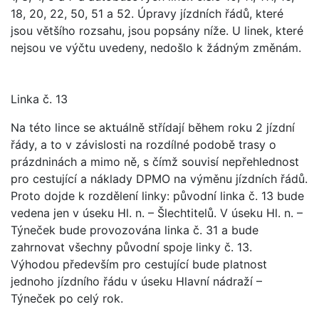
18, 20, 22, 50, 51 a 52. Úpravy jízdních řádů, které
jsou většího rozsahu, jsou popsány níže. U linek, které
nejsou ve výčtu uvedeny, nedošlo k žádným změnám.
Linka č. 13
Na této lince se aktuálně střídají během roku 2 jízdní
řády, a to v závislosti na rozdílné podobě trasy o
prázdninách a mimo ně, s čímž souvisí nepřehlednost
pro cestující a náklady DPMO na výměnu jízdních řádů.
Proto dojde k rozdělení linky: původní linka č. 13 bude
vedena jen v úseku Hl. n. – Šlechtitelů. V úseku Hl. n. –
Týneček bude provozována linka č. 31 a bude
zahrnovat všechny původní spoje linky č. 13.
Výhodou především pro cestující bude platnost
jednoho jízdního řádu v úseku Hlavní nádraží –
Týneček po celý rok.