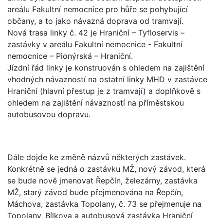
areálu Fakultní nemocnice pro hůře se pohybující
občany, a to jako návazná doprava od tramvají.
Nová trasa linky č. 42 je Hraniční – Tyfloservis –
zastávky v areálu Fakultní nemocnice - Fakultní
nemocnice – Pionýrská – Hraniční.
Jízdní řád linky je konstruován s ohledem na zajištění
vhodných návazností na ostatní linky MHD v zastávce
Hraniční (hlavní přestup je z tramvají) a doplňkově s
ohledem na zajištění návazností na příměstskou
autobusovou dopravu.
Dále dojde ke změně názvů některých zastávek.
Konkrétně se jedná o zastávku MŽ, nový závod, která
se bude nově jmenovat Řepčín, železárny, zastávka
MŽ, starý závod bude přejmenována na Řepčín,
Máchova, zastávka Topolany, č. 73 se přejmenuje na
Topolany, Bílkova a autobusová zastávka Hraniční