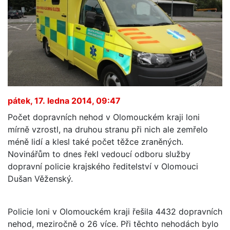
pátek, 17. ledna 2014, 09:47
Počet dopravních nehod v Olomouckém kraji loni
mírně vzrostl, na druhou stranu při nich ale zemřelo
méně lidí a klesl také počet těžce zraněných.
Novinářům to dnes řekl vedoucí odboru služby
dopravní policie krajského ředitelství v Olomouci
Dušan Věženský.
Policie loni v Olomouckém kraji řešila 4432 dopravních
nehod, meziročně o 26 více. Při těchto nehodách bylo