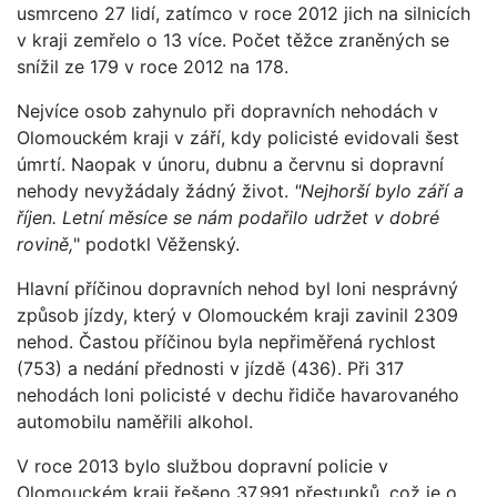
usmrceno 27 lidí, zatímco v roce 2012 jich na silnicích
v kraji zemřelo o 13 více. Počet těžce zraněných se
snížil ze 179 v roce 2012 na 178.
Nejvíce osob zahynulo při dopravních nehodách v
Olomouckém kraji v září, kdy policisté evidovali šest
úmrtí. Naopak v únoru, dubnu a červnu si dopravní
nehody nevyžádaly žádný život.
"Nejhorší bylo září a
říjen. Letní měsíce se nám podařilo udržet v dobré
rovině,
" podotkl Věženský.
Hlavní příčinou dopravních nehod byl loni nesprávný
způsob jízdy, který v Olomouckém kraji zavinil 2309
nehod. Častou příčinou byla nepřiměřená rychlost
(753) a nedání přednosti v jízdě (436). Při 317
nehodách loni policisté v dechu řidiče havarovaného
automobilu naměřili alkohol.
V roce 2013 bylo službou dopravní policie v
Olomouckém kraji řešeno 37.991 přestupků, což je o