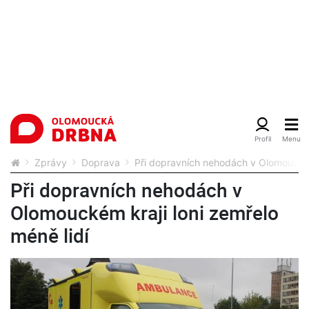
Zprávy
Doprava
Při dopravních nehodách v Olomouckém 
Při dopravních nehodách v
Olomouckém kraji loni zemřelo
méně lidí