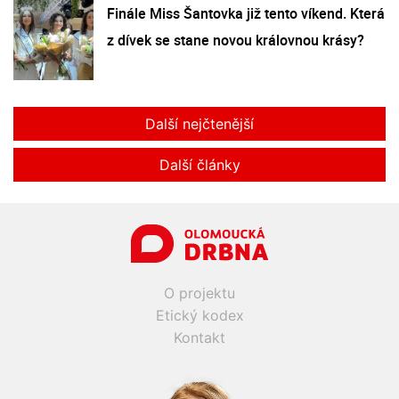
Finále Miss Šantovka již tento víkend. Která
z dívek se stane novou královnou krásy?
Další nejčtenější
Další články
O projektu
Etický kodex
Kontakt