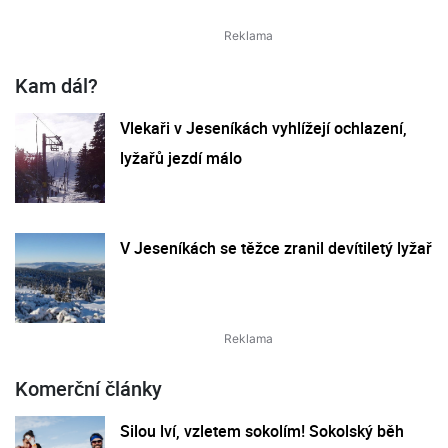
Kam dál?
Vlekaři v Jeseníkách vyhlížejí ochlazení,
lyžařů jezdí málo
V Jeseníkách se těžce zranil devítiletý lyžař
Komerční články
Silou lví, vzletem sokolím! Sokolský běh