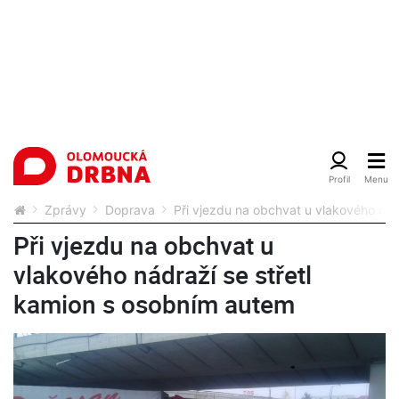
Zprávy
Doprava
Při vjezdu na obchvat u vlakového nád
Při vjezdu na obchvat u
vlakového nádraží se střetl
kamion s osobním autem