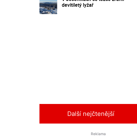
devítiletý lyžař
Další nejčtenější