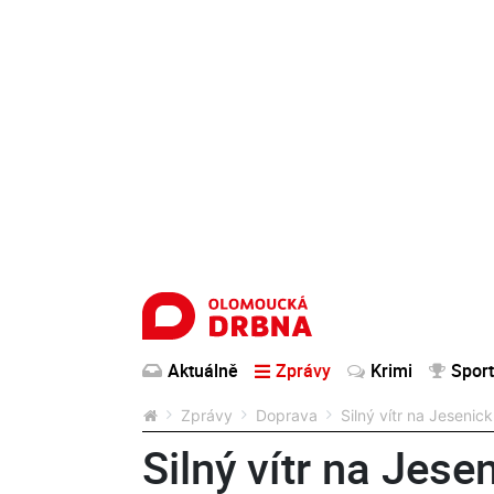
Aktuálně
Zprávy
Krimi
Sport
Zprávy
Doprava
Silný vítr na Jesenic
Silný vítr na Jese