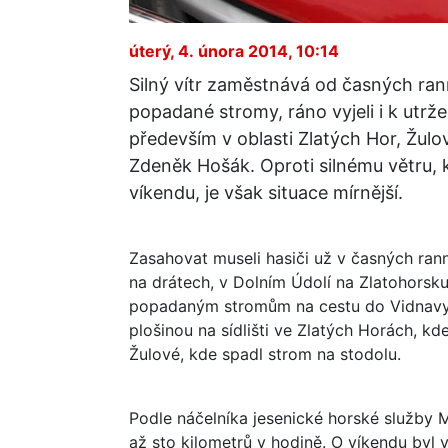
úterý, 4. února 2014, 10:14
Silný vítr zaměstnává od časných rann
popadané stromy, ráno vyjeli i k utr
především v oblasti Zlatých Hor, Žulo
Zdeněk Hošák. Oproti silnému větru, 
víkendu, je však situace mírnější.
Zasahovat museli hasiči už v časných rann
na drátech, v Dolním Údolí na Zlatohorsku l
popadaným stromům na cestu do Vidnavy,
plošinou na sídlišti ve Zlatých Horách, kde
Žulové, kde spadl strom na stodolu.
Podle náčelníka jesenické horské služby M
až sto kilometrů v hodině. O víkendu byl v