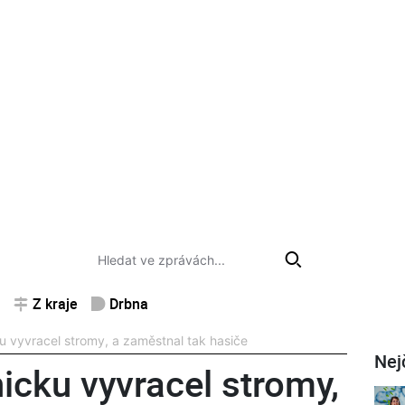
Z kraje
Drbna
ku vyvracel stromy, a zaměstnal tak hasiče
Nej
nicku vyvracel stromy,