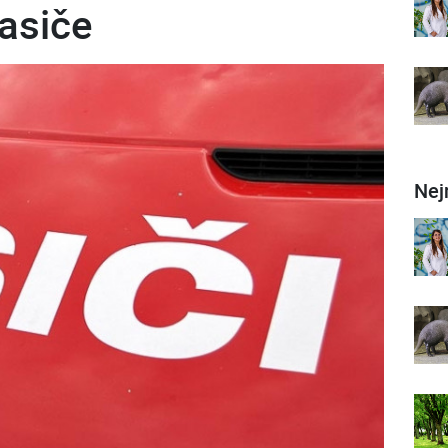
asiče
Nej