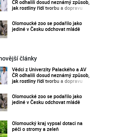
ČR odhalili dosud neznámý způsob,
jak rostliny řídí tvorbu a dopravu
svých hormonů
Olomoucké zoo se podařilo jako
jediné v Česku odchovat mládě
novější články
Vědci z Univerzity Palackého a AV
ČR odhalili dosud neznámý způsob,
jak rostliny řídí tvorbu a dopravu
svých hormonů
Olomoucké zoo se podařilo jako
jediné v Česku odchovat mládě
Olomoucký kraj vypsal dotaci na
péči o stromy a zeleň