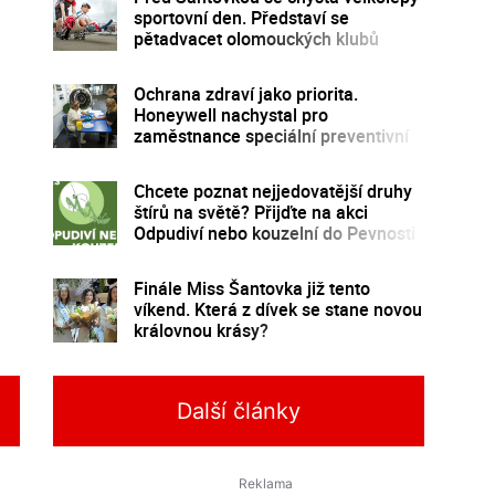
sportovní den. Představí se
pětadvacet olomouckých klubů
Ochrana zdraví jako priorita.
Honeywell nachystal pro
zaměstnance speciální preventivní
program
Chcete poznat nejjedovatější druhy
štírů na světě? Přijďte na akci
Odpudiví nebo kouzelní do Pevnosti
poznání
Finále Miss Šantovka již tento
víkend. Která z dívek se stane novou
královnou krásy?
Další články