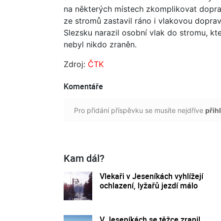
na některých místech zkomplikovat dopr
ze stromů zastavil ráno i vlakovou dopr
Slezsku narazil osobní vlak do stromu, kte
nebyl nikdo zraněn.
Zdroj:
ČTK
Komentáře
Pro přidání příspěvku se musíte nejdříve
přihl
Kam dál?
Vlekaři v Jeseníkách vyhlížejí
ochlazení, lyžařů jezdí málo
V Jeseníkách se těžce zranil