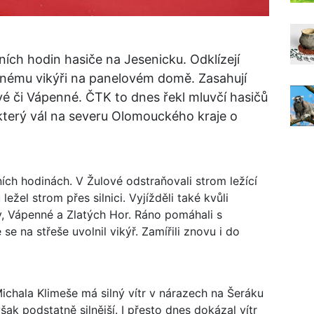
ích hodin hasiče na Jesenicku. Odklízejí
ženému vikýři na panelovém domě. Zasahují
vé či Vápenné. ČTK to dnes řekl mluvčí hasičů
který vál na severu Olomouckého kraje o
ích hodinách. V Žulové odstraňovali strom ležící
ežel strom přes silnici. Vyjížděli také kvůli
 Vápenné a Zlatých Hor. Ráno pomáhali s
 se na střeše uvolnil vikýř. Zamířili znovu i do
ichala Klimeše má silný vítr v nárazech na Šeráku
šak podstatně silnější. I přesto dnes dokázal vítr