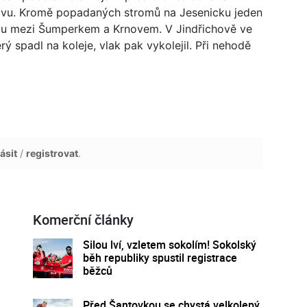
avu. Kromě popadaných stromů na Jesenicku jeden
avu mezi Šumperkem a Krnovem. V Jindřichově ve
rý spadl na koleje, vlak pak vykolejil. Při nehodě
ásit
/
registrovat
.
Komerční články
Silou lví, vzletem sokolím! Sokolský
běh republiky spustil registrace
běžců
Před Šantovkou se chystá velkolepý