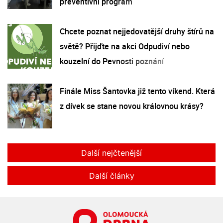
preventivní program
Chcete poznat nejjedovatější druhy štírů na
světě? Přijďte na akci Odpudiví nebo
kouzelní do Pevnosti poznání
Finále Miss Šantovka již tento víkend. Která
z dívek se stane novou královnou krásy?
Další nejčtenější
Další články