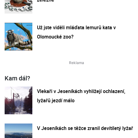
Už jste viděli mláďata lemurů kata v
Olomoucké zoo?
Kam dál?
Vlekaři v Jeseníkách vyhlížejí ochlazení,
lyžařů jezdí málo
V Jeseníkách se těžce zranil devítiletý lyžař