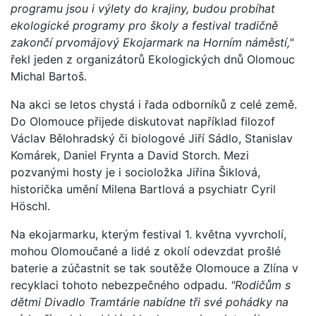
programu jsou i výlety do krajiny, budou probíhat
ekologické programy pro školy a festival tradičně
zakončí prvomájový Ekojarmark na Horním náměstí,"
řekl jeden z organizátorů Ekologických dnů Olomouc
Michal Bartoš.
Na akci se letos chystá i řada odborníků z celé země.
Do Olomouce přijede diskutovat například filozof
Václav Bělohradský či biologové Jiří Sádlo, Stanislav
Komárek, Daniel Frynta a David Storch. Mezi
pozvanými hosty je i socioložka Jiřina Šiklová,
historička umění Milena Bartlová a psychiatr Cyril
Höschl.
Na ekojarmarku, kterým festival 1. května vyvrcholí,
mohou Olomoučané a lidé z okolí odevzdat prošlé
baterie a zúčastnit se tak soutěže Olomouce a Zlína v
recyklaci tohoto nebezpečného odpadu.
"Rodičům s
dětmi Divadlo Tramtárie nabídne tři své pohádky na