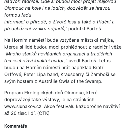
nádvoří radnice. Lidé si budou moci projet májovou
Olomouc na kole i na lodích, dozvědět se hravou
formou řadu
informací o přírodě, o životě lesa a také o třídění a
předcházení vzniku odpadů,"
podotkl Bartoš.
Na Horním náměstí bude vztyčena městská májka,
kterou si lidé budou moci prohlédnout z radniční věže.
"Mnoho stánků nevládních organizací a tradičních
řemesel oživí kvalitní hudba,"
uvedl Bartoš. Letos
budou na Horním náměstí hrát například Bratři
Orffové, Peter Lipa band, Krausberry či Žamboši se
svým hostem z Austrálie Owls of the Swamp.
Program Ekologických dnů Olomouc, které
doprovázejí také výstavy, je na stránkách
www.slunakov.cz. Akce festivalu každoročně navštíví
až 20 tisíc lidí. (ČTK)
Komentáře