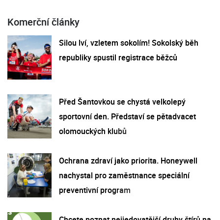
Komerční články
Silou lví, vzletem sokolím! Sokolský běh
republiky spustil registrace běžců
Před Šantovkou se chystá velkolepý
sportovní den. Představí se pětadvacet
olomouckých klubů
Ochrana zdraví jako priorita. Honeywell
nachystal pro zaměstnance speciální
preventivní program
Chcete poznat nejjedovatější druhy štírů na