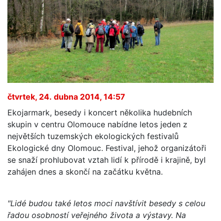
čtvrtek, 24. dubna 2014, 14:57
Ekojarmark, besedy i koncert několika hudebních
skupin v centru Olomouce nabídne letos jeden z
největších tuzemských ekologických festivalů
Ekologické dny Olomouc. Festival, jehož organizátoři
se snaží prohlubovat vztah lidí k přírodě i krajině, byl
zahájen dnes a skončí na začátku května.
"Lidé budou také letos moci navštívit besedy s celou
řadou osobností veřejného života a výstavy. Na