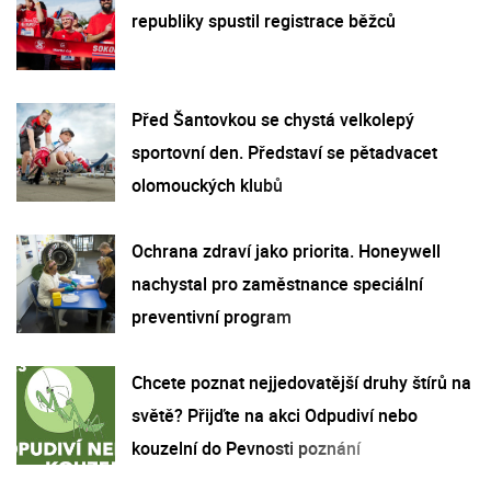
republiky spustil registrace běžců
Před Šantovkou se chystá velkolepý
sportovní den. Představí se pětadvacet
olomouckých klubů
Ochrana zdraví jako priorita. Honeywell
nachystal pro zaměstnance speciální
preventivní program
Chcete poznat nejjedovatější druhy štírů na
světě? Přijďte na akci Odpudiví nebo
kouzelní do Pevnosti poznání