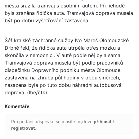
města srazila tramvaj s osobním autem. Při nehodě
byla zraněna řidička auta. Tramvajová doprava musela
být po dobu vyšetřování zastavena.
Šéf krajské záchranné služby Ivo Mareš Olomouzcké
Drbně řekl, že řidička auta utrpěla otřes mozku a
skončila v nemocnici. V autě podle něj byla sama.
Tramvajová doprava musela být podle pracovníků
dispečinku Dopravního podniku města Olomouce
zastavena na zhruba půl hodiny v obou směrech,
nasazena byla po tuto dobu náhradní autobusová
doprava. (lbe/čtk)
Komentáře
Pro přidání příspěvku se musíte nejdříve
přihlásit
/
registrovat
.