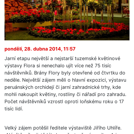
pondělí, 28. dubna 2014, 11:57
Jarní etapu největší a nejstarší tuzemské květinové
výstavy Flora si nenechalo ujít více než 75 tisíc
návštěvníků. Brány Flory byly otevřené od čtvrtku do
neděle. Největší zájem měli o hlavní expozici, výstavu
peruánských orchidejí či jarní zahradnické trhy, kde
mohli nakoupit květiny, rostliny či nářadí pro zahradu.
Počet návštěvníků vzrostl oproti loňskému roku o 17
tisíc lidí.
Velký zájem potěšil ředitele výstaviště Jiřího Uhlíře.