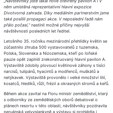
„Návštěvníky jistě lákal nově otevřený pavilon A i v
něm umístěná reprezentativní hlavní expozice
Divotvorná zahrada. Díky mediálním partnerstvím jsme
také posílili propagaci akce. V neposlední řadě nám
přálo počasí,“
nastínil možné příčiny nejvyšší
návštěvnosti posledních let ředitel.
Letošního 35. ročníku mezinárodní přehlídky květin se
zúčastnilo zhruba 500 vystavovatelů z tuzemska,
Polska, Slovenska a Nizozemska, kteří po loňské
pauze opět zaplnili zrekonstruovaný hlavní pavilon A.
Výstaviště zdobily plovoucí květinové záhony s tisíci
narcisů, tulipánů, hyacintů a modřenců, muškátů a
netýkavek. Výstaviště provonělo i velké množství lilií,
kosatců, hledíků, růží, frézií a okrasných stromů a keřů.
Během akce zavítal na Floru ministr zemědělství, který
s odborníky ze zemědělských oborů debatoval o
plánech resortu v této oblasti, návštěvníky pozdravila
peruánská velvyslankyně a výstavu si prohlédla i