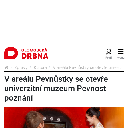
Zprávy
Kultura
V areálu Pevnůstky se otevře univerzit
V areálu Pevnůstky se otevře
univerzitní muzeum Pevnost
poznání