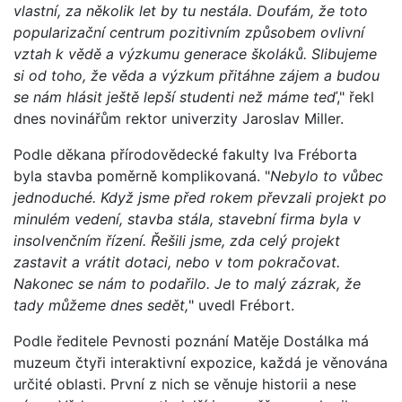
vlastní, za několik let by tu nestála. Doufám, že toto
popularizační centrum pozitivním způsobem ovlivní
vztah k vědě a výzkumu generace školáků. Slibujeme
si od toho, že věda a výzkum přitáhne zájem a budou
se nám hlásit ještě lepší studenti než máme teď
," řekl
dnes novinářům rektor univerzity Jaroslav Miller.
Podle děkana přírodovědecké fakulty Iva Fréborta
byla stavba poměrně komplikovaná. "
Nebylo to vůbec
jednoduché. Když jsme před rokem převzali projekt po
minulém vedení, stavba stála, stavební firma byla v
insolvenčním řízení. Řešili jsme, zda celý projekt
zastavit a vrátit dotaci, nebo v tom pokračovat.
Nakonec se nám to podařilo. Je to malý zázrak, že
tady můžeme dnes sedět,
" uvedl Frébort.
Podle ředitele Pevnosti poznání Matěje Dostálka má
muzeum čtyři interaktivní expozice, každá je věnována
určité oblasti. První z nich se věnuje historii a nese