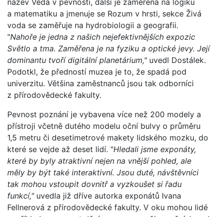
název Věda v pevnosti, další je zaměřena na logiku
a matematiku a jmenuje se Rozum v hrsti, sekce Živá
voda se zaměřuje na hydrobiologii a geografii.
"
Nahoře je jedna z našich nejefektivnějších expozic
Světlo a tma. Zaměřena je na fyziku a optické jevy. Její
dominantu tvoří digitální planetárium,"
uvedl Dostálek.
Podotkl, že předností muzea je to, že spadá pod
univerzitu. Většina zaměstnanců jsou tak odborníci
z přírodovědecké fakulty.
Pevnost poznání je vybavena více než 200 modely a
přístroji včetně dutého modelu oční bulvy o průměru
1,5 metru či desetimetrové makety lidského mozku, do
které se vejde až deset lidí. "
Hledali jsme exponáty,
které by byly atraktivní nejen na vnější pohled, ale
měly by být také interaktivní. Jsou duté, návštěvníci
tak mohou vstoupit dovnitř a vyzkoušet si řadu
funkcí,"
uvedla již dříve autorka exponátů Ivana
Fellnerová z přírodovědecké fakulty. V oku mohou lidé