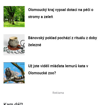
Olomoucký kraj vypsal dotaci na péči o
stromy a zeleň
Bánovský poklad pochází z rituálu z doby
železné
Už jste viděli mláďata lemurů kata v
Olomoucké zoo?
Kam dál?