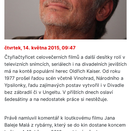
čtvrtek, 14. května 2015, 09:47
Čtyřiačtyřicet celovečerních filmů a další desítky rolí v
televizních snímcích, seriálech i na divadelních jevištích
má na kontě populární herec Oldřich Kaiser. Od roku
1977 prošel řadou scén včetně Vinohrad, Národního a
Ypsilonky, řadu zajímavých postav vytvořil i v Divadle
bez zábradlí či v Ungeltu. V příštích dnech oslaví
šedesátiny a na nedostatek práce si nestěžuje.
Právě namluvil komentář k loutkovému filmu Jana
Baleje Malá z rybárny, který se do kin dostane koncem