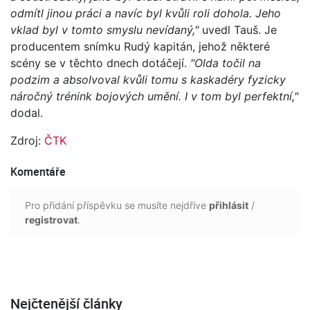
odmítl jinou práci a navíc byl kvůli roli dohola. Jeho
vklad byl v tomto smyslu nevídaný,"
uvedl Tauš. Je
producentem snímku Rudý kapitán, jehož některé
scény se v těchto dnech dotáčejí.
"Olda točil na
podzim a absolvoval kvůli tomu s kaskadéry fyzicky
náročný trénink bojových umění. I v tom byl perfektní,"
dodal.
Zdroj:
ČTK
Komentáře
Pro přidání příspěvku se musíte nejdříve
přihlásit
/
registrovat
.
Nejčtenější články