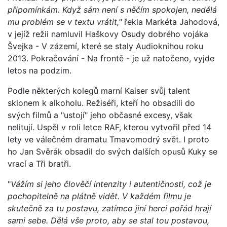
připomínkám. Když sám není s něčím spokojen, nedělá
mu problém se v textu vrátit,"
řekla Markéta Jahodová,
v jejíž režii namluvil Haškovy Osudy dobrého vojáka
Švejka - V zázemí, které se staly Audioknihou roku
2013. Pokračování - Na frontě - je už natočeno, vyjde
letos na podzim.
Podle některých kolegů marní Kaiser svůj talent
sklonem k alkoholu. Režiséři, kteří ho obsadili do
svých filmů a "ustojí" jeho občasné excesy, však
nelitují. Uspěl v roli letce RAF, kterou vytvořil před 14
lety ve válečném dramatu Tmavomodrý svět. I proto
ho Jan Svěrák obsadil do svých dalších opusů Kuky se
vrací a Tři bratři.
"
Vážím si jeho člověčí intenzity i autentičnosti, což je
pochopitelně na plátně vidět. V každém filmu je
skutečně za tu postavu, zatímco jiní herci pořád hrají
sami sebe. Dělá vše proto, aby se stal tou postavou,