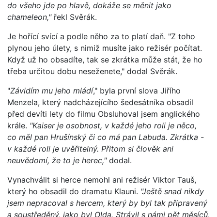
do všeho jde po hlavě, dokáže se měnit jako
chameleon,"
řekl Svěrák.
Je hořící svící a podle něho za to platí daň. "Z toho
plynou jeho úlety, s nimiž musíte jako režisér počítat.
Když už ho obsadíte, tak se zkrátka může stát, že ho
třeba určitou dobu neseženete," dodal Svěrák.
"
Závidím mu jeho mládí
," byla první slova Jiřího
Menzela, který nadcházejícího šedesátníka obsadil
před devíti lety do filmu Obsluhoval jsem anglického
krále.
"Kaiser je osobnost, v každé jeho roli je něco,
co měl pan Hrušínský či co má pan Labuda. Zkrátka -
v každé roli je uvěřitelný. Přitom si člověk ani
neuvědomí, že to je herec,"
dodal.
Vynachválit si herce nemohl ani režisér Viktor Tauš,
který ho obsadil do dramatu Klauni.
"Ještě snad nikdy
jsem nepracoval s hercem, který by byl tak připravený
a soustředěný, jako byl Olda. Strávil s námi pět měsíců,