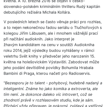
května. A 10. března 2016 se objeví v česko-
slovensko-polském kriminálním thrilleru Rudý kapitán
debutujícího režiséra Michala Kollára.
V posledních letech se často věnuje práci pro rozhlas,
a to nejen nekonečnou řadou seriálu o Tlučhořových s
kolegou Jiřím Lábusem, ale i mnohem vážnější prací
při načítání audioknih. Jako interpret je
žhavým kandidátem na cenu v soutěži Audiokniha
roku 2014, jejíž výsledky budou vyhlášeny v rámci
veletrhu Svět knihy v předvečer jeho narozenin 15.
května na holešovickém Výstavišti. Zabodovat může
jeho podání devítidílné povídky Bohumila Hrabala
Bambini di Praga, kterou načetl pro Radioservis.
"
Bezesporu je to talent - pohybový, hudebně nadaný a
inteligentní. Známe ho jako komika a extroverta, ale
tím není. Je dokonce daleko víc introvert, což se
zhodnotí právě v rozhlasovém studiu, kde je sám.
Přichází vždy připraven, je pokorný, zvídavý a vstřícný