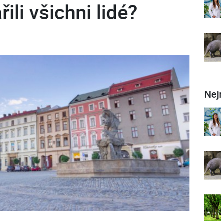
ili všichni lidé?
Nej