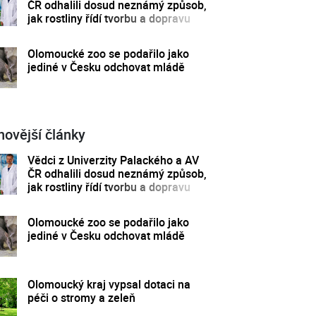
ČR odhalili dosud neznámý způsob,
jak rostliny řídí tvorbu a dopravu
svých hormonů
Olomoucké zoo se podařilo jako
jediné v Česku odchovat mládě
novější články
Vědci z Univerzity Palackého a AV
ČR odhalili dosud neznámý způsob,
jak rostliny řídí tvorbu a dopravu
svých hormonů
Olomoucké zoo se podařilo jako
jediné v Česku odchovat mládě
Olomoucký kraj vypsal dotaci na
péči o stromy a zeleň