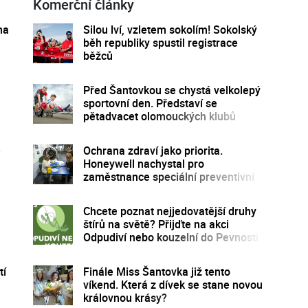
Komerční články
na
Silou lví, vzletem sokolím! Sokolský
běh republiky spustil registrace
běžců
Před Šantovkou se chystá velkolepý
sportovní den. Představí se
pětadvacet olomouckých klubů
e
Ochrana zdraví jako priorita.
Honeywell nachystal pro
zaměstnance speciální preventivní
program
Chcete poznat nejjedovatější druhy
štírů na světě? Přijďte na akci
Odpudiví nebo kouzelní do Pevnosti
poznání
tí
Finále Miss Šantovka již tento
víkend. Která z dívek se stane novou
královnou krásy?