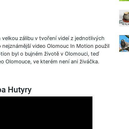
elkou zálibu v tvoření videí z jednotlivých
 nejznámější video Olomouc In Motion použil
otion byl o bujném životě v Olomouci, teď
deo Olomouce, ve kterém není ani živáčka.
a Hutyry