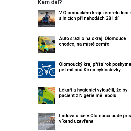
Kam dál?
V Olomouckém kraji zemřelo loni 
silnicích při nehodách 28 lidí
Auto srazilo na okraji Olomouce
chodce, na místě zemřel
Olomoucký kraj příští rok poskytn
pět milionů Kč na cyklostezky
Lékaři a hygienici vyloučili, že by
pacient z Nigérie měl ebolu
Ladova ulice v Olomouci bude příš
víkend uzavřena