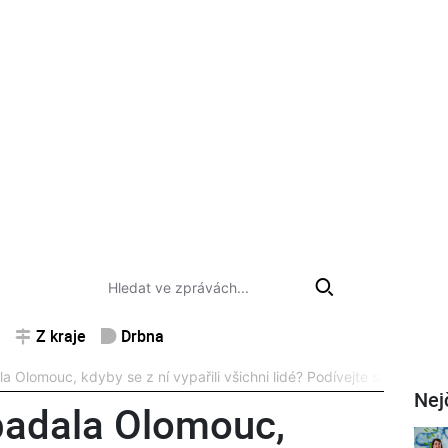
Z kraje
Drbna
 Olomouc, kdyby se z ní vypařili všichni lidé? Podívejte se!
Nej
padala Olomouc,