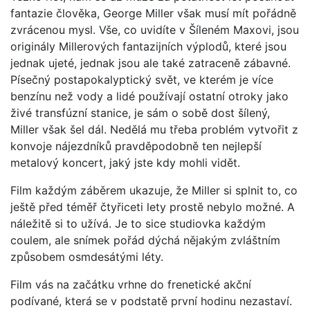
fantazie člověka, George Miller však musí mít pořádně
zvrácenou mysl. Vše, co uvidíte v Šíleném Maxovi, jsou
originály Millerových fantazijních výplodů, které jsou
jednak ujeté, jednak jsou ale také zatraceně zábavné.
Písečný postapokalyptický svět, ve kterém je více
benzínu než vody a lidé používají ostatní otroky jako
živé transfúzní stanice, je sám o sobě dost šílený,
Miller však šel dál. Nedělá mu třeba problém vytvořit z
konvoje nájezdníků pravděpodobně ten nejlepší
metalový koncert, jaký jste kdy mohli vidět.
Film každým záběrem ukazuje, že Miller si splnit to, co
ještě před téměř čtyřiceti lety prostě nebylo možné. A
náležitě si to užívá. Je to sice studiovka každým
coulem, ale snímek pořád dýchá nějakým zvláštním
způsobem osmdesátými léty.
Film vás na začátku vrhne do frenetické akční
podívané, která se v podstatě první hodinu nezastaví.