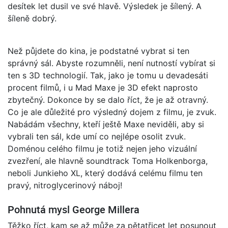
desítek let dusil ve své hlavě. Výsledek je šílený. A
šíleně dobrý.
Než půjdete do kina, je podstatné vybrat si ten
správný sál. Abyste rozumněli, není nutností vybírat si
ten s 3D technologií. Tak, jako je tomu u devadesáti
procent filmů, i u Mad Maxe je 3D efekt naprosto
zbytečný. Dokonce by se dalo říct, že je až otravný.
Co je ale důležité pro výsledný dojem z filmu, je zvuk.
Nabádám všechny, kteří ještě Maxe neviděli, aby si
vybrali ten sál, kde umí co nejlépe osolit zvuk.
Doménou celého filmu je totiž nejen jeho vizuální
zvezření, ale hlavně soundtrack Toma Holkenborga,
neboli Junkieho XL, který dodává celému filmu ten
pravý, nitroglycerinový náboj!
Pohnutá mysl George Millera
Těžko říct, kam se až může za pětatřicet let posunout