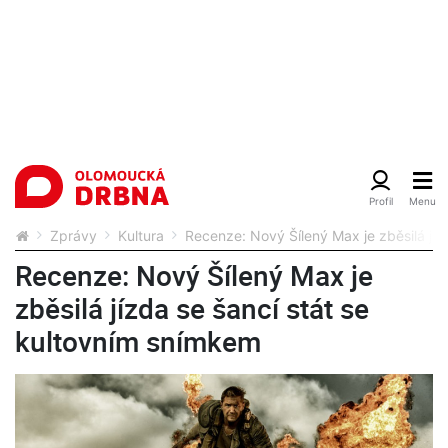
Zprávy
Kultura
Recenze: Nový Šílený Max je zběsilá jíz
Recenze: Nový Šílený Max je
zběsilá jízda se šancí stát se
kultovním snímkem