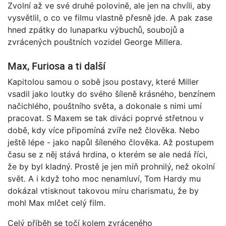
Zvolní až ve své druhé polovině, ale jen na chvíli, aby
vysvětlil, o co ve filmu vlastně přesně jde. A pak zase
hned zpátky do lunaparku výbuchů, soubojů a
zvrácených pouštních vozidel George Millera.
Max, Furiosa a ti další
Kapitolou samou o sobě jsou postavy, které Miller
vsadil jako loutky do svého šíleně krásného, benzínem
načichlého, pouštního světa, a dokonale s nimi umí
pracovat. S Maxem se tak diváci poprvé střetnou v
době, kdy více připomíná zvíře než člověka. Nebo
ještě lépe - jako napůl šíleného člověka. Až postupem
času se z něj stává hrdina, o kterém se ale nedá říci,
že by byl kladný. Prostě je jen míň prohnilý, než okolní
svět. A i když toho moc nenamluví, Tom Hardy mu
dokázal vtisknout takovou míru charismatu, že by
mohl Max mlčet celý film.
Celý příběh se točí kolem zvráceného