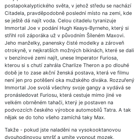
postapokalyptického světa, v jehož středu se nachází
Citadela, pravděpodobně poslední místo na zemi, kde
se ještě dá najít voda. Celou citadelu tyranizuje
Immortal Joe v podání Hugh Keays-Byrneho, který si
střihl roli záporáka už v původním Šíleném Maxovi.
Jeho manželky, panensky čisté modelky a zároveň
otrokyně, v nejkratších možných bikinách, které se dali
v benzínové zemi najít, unese Imperator Furiosa,
kterou si s chutí zahrála Charlize Theron a po dlouhé
době je to zase akční ženská postava, která ve filmu
není jen pro potěšení oka mužského diváka. Rozzuřený
Immortal Joe svolá všechny svoje gangy a vydává se
pronásledovat Furiosu, která cestuje mimo jiné ve
velkém obrněném tahači, který je postaven na
podvozcích českého výrobce automobilů Tatra. A tak
nějak se do toho všeho zamíchá taky Max.
Takže - pokud jste naladěni na vysokooktanovou
dvouhodinovou smršť a umíte vypnout mozek,