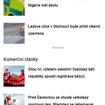
Nigérie měl ebolu
Ladova ulice v Olomouci bude příští víkend
uzavřena
Komerční články
Silou lví, vzletem sokolím! Sokolský běh
republiky spustil registrace běžců
Před Šantovkou se chystá velkolepý
sportovní den. Představí se pětadvacet