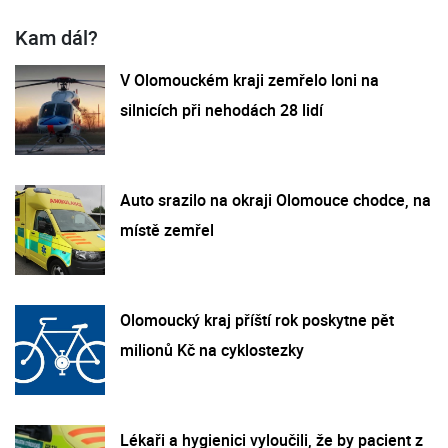
Kam dál?
V Olomouckém kraji zemřelo loni na
silnicích při nehodách 28 lidí
Auto srazilo na okraji Olomouce chodce, na
místě zemřel
Olomoucký kraj příští rok poskytne pět
milionů Kč na cyklostezky
Lékaři a hygienici vyloučili, že by pacient z