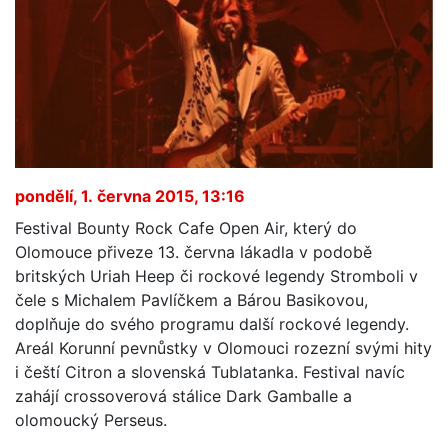
pondělí, 1. června 2015, 13:16
Festival Bounty Rock Cafe Open Air, který do
Olomouce přiveze 13. června lákadla v podobě
britských Uriah Heep či rockové legendy Stromboli v
čele s Michalem Pavlíčkem a Bárou Basikovou,
doplňuje do svého programu další rockové legendy.
Areál Korunní pevnůstky v Olomouci rozezní svými hity
i čeští Citron a slovenská Tublatanka. Festival navíc
zahájí crossoverová stálice Dark Gamballe a
olomoucký Perseus.