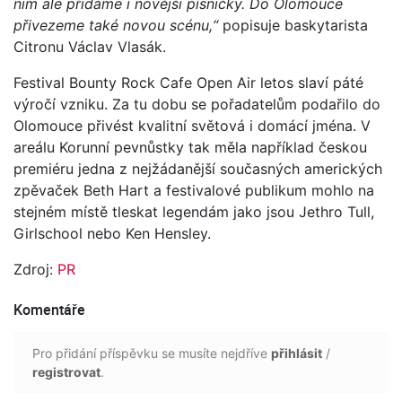
nim ale přidáme i novější písničky. Do Olomouce
přivezeme také novou scénu,“
popisuje baskytarista
Citronu Václav Vlasák.
Festival Bounty Rock Cafe Open Air letos slaví páté
výročí vzniku. Za tu dobu se pořadatelům podařilo do
Olomouce přivést kvalitní světová i domácí jména. V
areálu Korunní pevnůstky tak měla například českou
premiéru jedna z nejžádanější současných amerických
zpěvaček Beth Hart a festivalové publikum mohlo na
stejném místě tleskat legendám jako jsou Jethro Tull,
Girlschool nebo Ken Hensley.
Zdroj:
PR
Komentáře
Pro přidání příspěvku se musíte nejdříve
přihlásit
/
registrovat
.