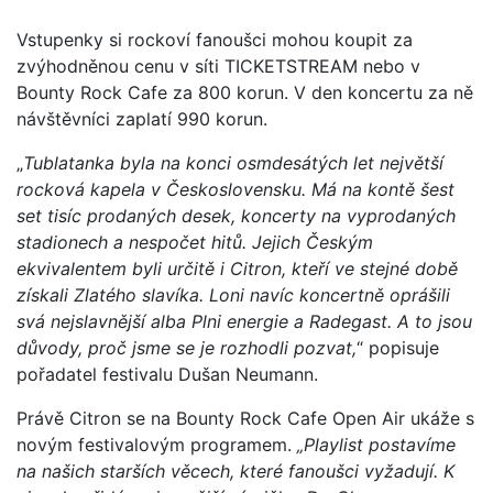
Vstupenky si rockoví fanoušci mohou koupit za
zvýhodněnou cenu v síti TICKETSTREAM nebo v
Bounty Rock Cafe za 800 korun. V den koncertu za ně
návštěvníci zaplatí 990 korun.
„
Tublatanka byla na konci osmdesátých let největší
rocková kapela v Československu. Má na kontě šest
set tisíc prodaných desek, koncerty na vyprodaných
stadionech a nespočet hitů. Jejich Českým
ekvivalentem byli určitě i Citron, kteří ve stejné době
získali Zlatého slavíka. Loni navíc koncertně oprášili
svá nejslavnější alba Plni energie a Radegast. A to jsou
důvody, proč jsme se je rozhodli pozvat,
“ popisuje
pořadatel festivalu Dušan Neumann.
Právě Citron se na Bounty Rock Cafe Open Air ukáže s
novým festivalovým programem.
„Playlist postavíme
na našich starších věcech, které fanoušci vyžadují. K