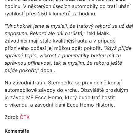
hodinu. V některých úsecích automobily po trati uhání
rychlostí přes 250 kilometrů za hodinu.
"Mnohokrát jsme si mysleli, že traťový rekord se už dál
neposune. Rekord ale dál narůstá,"
řekl Malík.
Závodníci mají stále kvalitnější auta a v případě
příznivého počasí jej můžou opět pokořit.
"Když přijde
správné teplo, vlhkost a pneumatiky budou mít tu
správnou přilnavost, tak si myslím, že rekord ještě
půjde pokořit,"
dodal.
Na závodní trati u Šternberka se pravidelně konají
automobilové závody do vrchu. Obzvláště proslulým
je závod ME Ecce Homo, který bude trať hostit
o víkendu, a závodní klání Ecce Homo Historic.
Zdroj:
ČTK
Komentáře