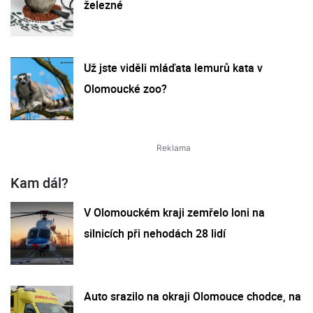
železné
Už jste viděli mláďata lemurů kata v
Olomoucké zoo?
Kam dál?
V Olomouckém kraji zemřelo loni na
silnicích při nehodách 28 lidí
Auto srazilo na okraji Olomouce chodce, na