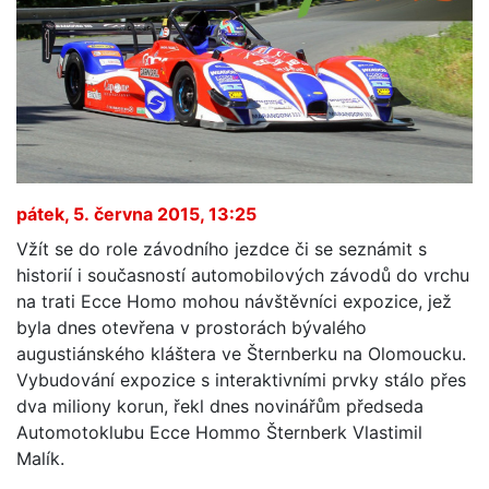
pátek, 5. června 2015, 13:25
Vžít se do role závodního jezdce či se seznámit s
historií i současností automobilových závodů do vrchu
na trati Ecce Homo mohou návštěvníci expozice, jež
byla dnes otevřena v prostorách bývalého
augustiánského kláštera ve Šternberku na Olomoucku.
Vybudování expozice s interaktivními prvky stálo přes
dva miliony korun, řekl dnes novinářům předseda
Automotoklubu Ecce Hommo Šternberk Vlastimil
Malík.