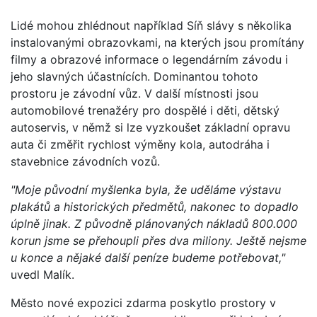
Lidé mohou zhlédnout například Síň slávy s několika
instalovanými obrazovkami, na kterých jsou promítány
filmy a obrazové informace o legendárním závodu i
jeho slavných účastnících. Dominantou tohoto
prostoru je závodní vůz. V další místnosti jsou
automobilové trenažéry pro dospělé i děti, dětský
autoservis, v němž si lze vyzkoušet základní opravu
auta či změřit rychlost výměny kola, autodráha i
stavebnice závodních vozů.
"Moje původní myšlenka byla, že uděláme výstavu
plakátů a historických předmětů, nakonec to dopadlo
úplně jinak. Z původně plánovaných nákladů 800.000
korun jsme se přehoupli přes dva miliony. Ještě nejsme
u konce a nějaké další peníze budeme potřebovat,"
uvedl Malík.
Město nové expozici zdarma poskytlo prostory v