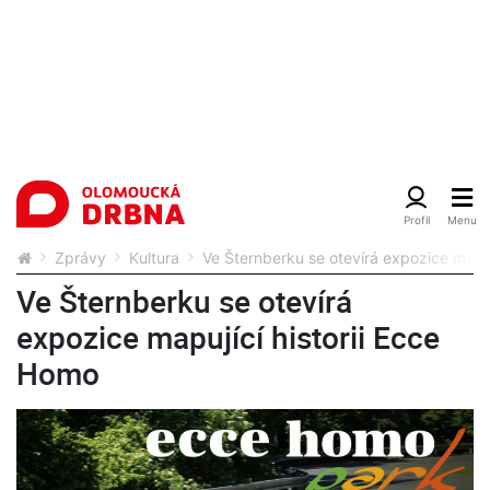
Zprávy
Kultura
Ve Šternberku se otevírá expozice mapuj
Ve Šternberku se otevírá
expozice mapující historii Ecce
Homo