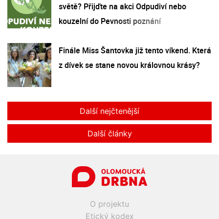
světě? Přijďte na akci Odpudiví nebo
kouzelní do Pevnosti poznání
Finále Miss Šantovka již tento víkend. Která
z dívek se stane novou královnou krásy?
Další nejčtenější
Další články
O projektu
Etický kodex