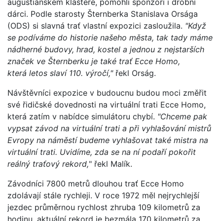
augustiánském klášteře, pomohli sponzoři i drobní
dárci. Podle starosty Šternberka Stanislava Orsága
(ODS) si slavná trať vlastní expozici zasloužila.
"Když
se podíváme do historie našeho města, tak tady máme
nádherné budovy, hrad, kostel a jednou z nejstarších
značek ve Šternberku je také trať Ecce Homo,
která letos slaví 110. výročí,"
řekl Orság.
Návštěvníci expozice v budoucnu budou moci změřit
své řidičské dovednosti na virtuální trati Ecce Homo,
která zatím v nabídce simulátoru chybí.
"Chceme pak
vypsat závod na virtuální trati a při vyhlašování mistrů
Evropy na náměstí budeme vyhlašovat také mistra na
virtuální trati. Uvidíme, zda se na ní podaří pokořit
reálný traťový rekord,
" řekl Malík.
Závodníci 7800 metrů dlouhou trať Ecce Homo
zdolávají stále rychleji. V roce 1972 měl nejrychlejší
jezdec průměrnou rychlost zhruba 109 kilometrů za
hodinu, aktuální rekord je bezmála 170 kilometrů za