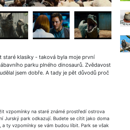
t staré klasiky - taková byla moje první
í zábavního parku plného dinosaurů. Zvědavost
A udělal jsem dobře. A tady je pět důvodů proč
it vzpomínky na staré známé prostředí ostrova
í Jurský park odkazují. Budete se cítit jako doma
 a ty vzpomínky se vám budou líbit. Park se však