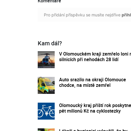
Komentáře
Pro přidání příspěvku se musíte nejdříve
přihl
Kam dál?
V Olomouckém kraji zemřelo loni 
silnicích při nehodách 28 lidí
Auto srazilo na okraji Olomouce
chodce, na místě zemřel
Olomoucký kraj příští rok poskytn
pět milionů Kč na cyklostezky
Lékaři a hygienici vyloučili, že by