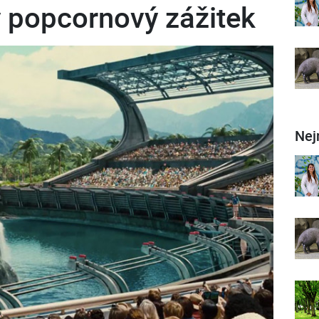
tý popcornový zážitek
Nej