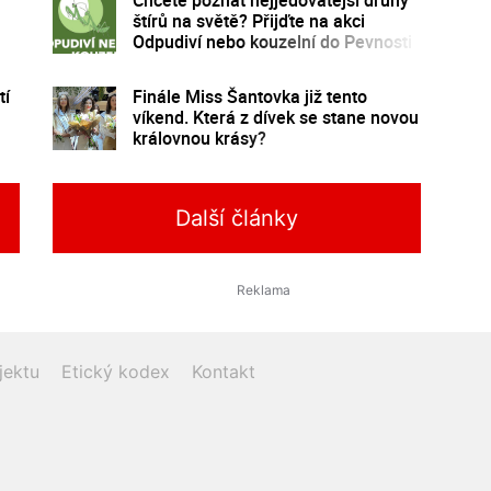
štírů na světě? Přijďte na akci
Odpudiví nebo kouzelní do Pevnosti
poznání
tí
Finále Miss Šantovka již tento
víkend. Která z dívek se stane novou
královnou krásy?
Další články
jektu
Etický kodex
Kontakt