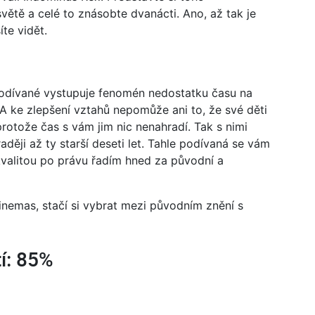
ětě a celé to znásobte dvanácti. Ano, až tak je
te vidět.
odívané vystupuje fenomén nedostatku času na
. A ke zlepšení vztahů nepomůže ani to, že své děti
rotože čas s vám jim nic nenahradí. Tak s nimi
aději až ty starší deseti let. Tahle podívaná se vám
 kvalitou po právu řadím hned za původní a
inemas, stačí si vybrat mezi původním znění s
í: 85%