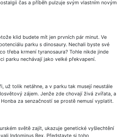
nostalgii čas a příběh pulzuje svým vlastním novým
otože klid budete mít jen prvních pár minut. Ve
potenciálu parku s dinosaury. Nechali byste své
co třeba krmení tyranosaura? Tohle nikde jinde
vci parku nechávají jako velké překvapení.
i, už tolik netáhne, a v parku tak musejí neustále
elosvětový zájem. Jenže zde chovají živá zvířata, a
 Honba za senzačností se prostě nemusí vyplatit.
rském světě zajít, ukazuje genetické vyšlechtění
ali Indominus Rex. Představte si toho