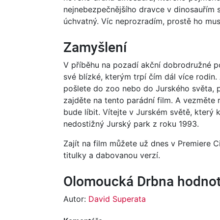
nejnebezpečnějšího dravce v dinosauřím sv
úchvatný. Víc neprozradím, prostě ho musí
Zamyšlení
V příběhu na pozadí akční dobrodružné p
své blízké, kterým trpí čím dál více rodin
pošlete do zoo nebo do Jurského světa, p
zajděte na tento parádní film. A vezměte r
bude líbit. Vítejte v Jurském světě, který
nedostižný Jurský park z roku 1993.
Zajít na film můžete už dnes v Premiere C
titulky a dabovanou verzí.
Olomoucká Drbna hodnot
Autor:
David Superata