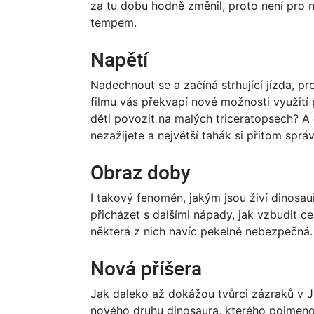
za tu dobu hodně změnil, proto není pro 
tempem.
Napětí
Nadechnout se a začíná strhující jízda, pr
filmu vás překvapí nové možnosti využití 
děti povozit na malých triceratopsech? A 
nezažijete a největší tahák si přitom sprá
Obraz doby
I takový fenomén, jakým jsou živí dinosauř
přicházet s dalšími nápady, jak vzbudit c
některá z nich navíc pekelně nebezpečná.
Nová příšera
Jak daleko až dokážou tvůrci zázraků v Ju
nového druhu dinosaura, kterého pojmenov