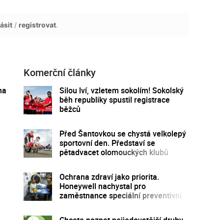
ásit
/
registrovat
.
Komerční články
na
Silou lví, vzletem sokolím! Sokolský
běh republiky spustil registrace
běžců
Před Šantovkou se chystá velkolepý
sportovní den. Představí se
pětadvacet olomouckých klubů
e
Ochrana zdraví jako priorita.
Honeywell nachystal pro
zaměstnance speciální preventivní
program
Chcete poznat nejjedovatější druhy