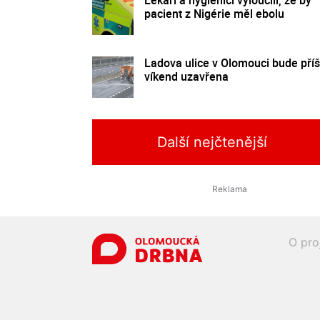
pacient z Nigérie měl ebolu
Ladova ulice v Olomouci bude příš
víkend uzavřena
Další nejčtenější
O pro