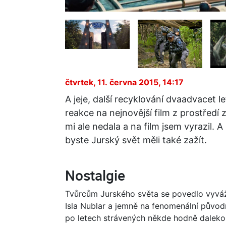
čtvrtek, 11. června 2015, 14:17
A jeje, další recyklování dvaadvacet le
reakce na nejnovější film z prostřed
mi ale nedala a na film jsem vyrazil. 
byste Jurský svět měli také zažít.
Nostalgie
Tvůrcům Jurského světa se povedlo vyváž
Isla Nublar a jemně na fenomenální původn
po letech strávených někde hodně daleko,