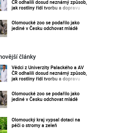
ČR odhalili dosud neznámý způsob,
jak rostliny řídí tvorbu a dopravu
svých hormonů
Olomoucké zoo se podařilo jako
jediné v Česku odchovat mládě
novější články
Vědci z Univerzity Palackého a AV
ČR odhalili dosud neznámý způsob,
jak rostliny řídí tvorbu a dopravu
svých hormonů
Olomoucké zoo se podařilo jako
jediné v Česku odchovat mládě
Olomoucký kraj vypsal dotaci na
péči o stromy a zeleň