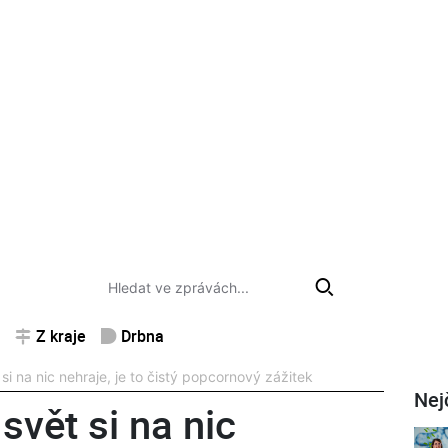
Z kraje
Drbna
i na nic nehraje, je to čistý popcornový zážitek
Nej
vět si na nic