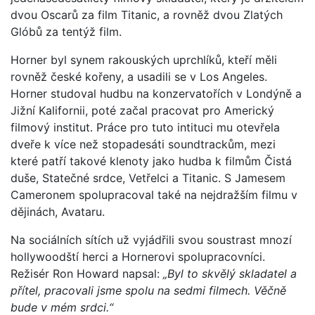
dvou Oscarů za film Titanic, a rovněž dvou Zlatých
Glóbů za tentýž film.
Horner byl synem rakouských uprchlíků, kteří měli
rovněž české kořeny, a usadili se v Los Angeles.
Horner studoval hudbu na konzervatořích v Londýně a
Jižní Kalifornii, poté začal pracovat pro Americký
filmový institut. Práce pro tuto intituci mu otevřela
dveře k více než stopadesáti soundtrackům, mezi
které patří takové klenoty jako hudba k filmům Čistá
duše, Statečné srdce, Vetřelci a Titanic. S Jamesem
Cameronem spolupracoval také na nejdražším filmu v
dějinách, Avataru.
Na sociálních sítích už vyjádřili svou soustrast mnozí
hollywoodští herci a Hornerovi spolupracovníci.
Režisér Ron Howard napsal:
„Byl to skvělý skladatel a
přítel, pracovali jsme spolu na sedmi filmech. Věčně
bude v mém srdci.“