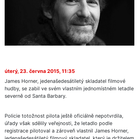
úterý, 23. června 2015, 11:35
James Horner, jedenašedesátiletý skladatel filmové
hudby, se zabil ve svém vlastním jednomístném letadle
severně od Santa Barbary.
Policie totožnost pilota ještě oficiálně nepotvrdila,
úřady však sdělily veřejnosti, že letadlo podle
registrace pilotoval a zároveň vlastnil James Horner,
jedenašedesátiletý filmový skladatel, který je držitelem