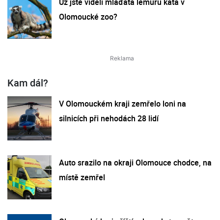
Už jste viděli mláďata lemurů kata v
Olomoucké zoo?
Kam dál?
V Olomouckém kraji zemřelo loni na
silnicích při nehodách 28 lidí
Auto srazilo na okraji Olomouce chodce, na
místě zemřel