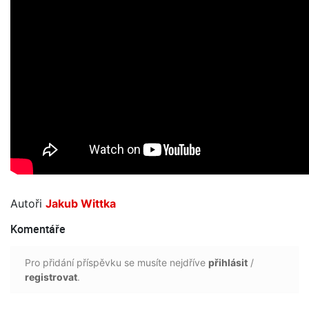
Autoři
Jakub Wittka
Komentáře
Pro přidání příspěvku se musíte nejdříve
přihlásit
/
registrovat
.