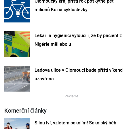
Olomoucký kraj příští rok poskytne pět
milionů Kč na cyklostezky
Lékaři a hygienici vyloučili, že by pacient z
Nigérie měl ebolu
Ladova ulice v Olomouci bude příští víkend
uzavřena
Komerční články
Silou lví, vzletem sokolím! Sokolský běh