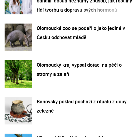
odhalili dosud neznámý způsob, jak rostliny
řídí tvorbu a dopravu svých hormonů
Olomoucké zoo se podařilo jako jediné v
Česku odchovat mládě
Olomoucký kraj vypsal dotaci na péči o
stromy a zeleň
Bánovský poklad pochází z rituálu z doby
železné