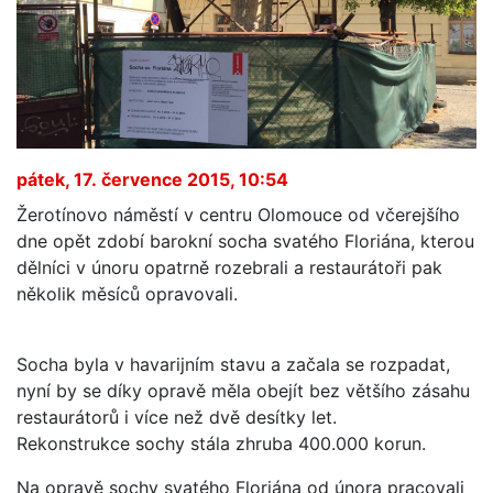
pátek, 17. července 2015, 10:54
Žerotínovo náměstí v centru Olomouce od včerejšího
dne opět zdobí barokní socha svatého Floriána, kterou
dělníci v únoru opatrně rozebrali a restaurátoři pak
několik měsíců opravovali.
Socha byla v havarijním stavu a začala se rozpadat,
nyní by se díky opravě měla obejít bez většího zásahu
restaurátorů i více než dvě desítky let.
Rekonstrukce sochy stála zhruba 400.000 korun.
Na opravě sochy svatého Floriána od února pracovali