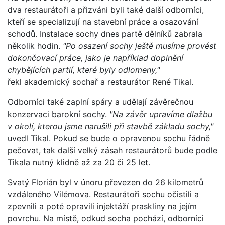
dva restaurátoři a přizváni byli také další odborníci,
kteří se specializují na stavební práce a osazování
schodů. Instalace sochy dnes partě dělníků zabrala
několik hodin.
"Po osazení sochy ještě musíme provést
dokončovací práce, jako je například doplnění
chybějících partií, které byly odlomeny,"
řekl akademický sochař a restaurátor René Tikal.
Odborníci také zaplní spáry a udělají závěrečnou
konzervaci barokní sochy.
"Na závěr upravíme dlažbu
v okolí, kterou jsme narušili při stavbě základu sochy,"
uvedl Tikal. Pokud se bude o opravenou sochu řádně
pečovat, tak další velký zásah restaurátorů bude podle
Tikala nutný klidně až za 20 či 25 let.
Svatý Florián byl v únoru převezen do 26 kilometrů
vzdáleného Vilémova. Restaurátoři sochu očistili a
zpevnili a poté opravili injektáží praskliny na jejím
povrchu. Na místě, odkud socha pochází, odborníci