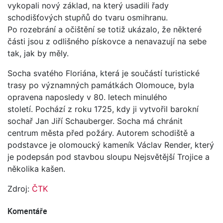
vykopali nový základ, na který usadili řady
schodišťových stupňů do tvaru osmihranu.
Po rozebrání a očištění se totiž ukázalo, že některé
části jsou z odlišného pískovce a nenavazují na sebe
tak, jak by měly.
Socha svatého Floriána, která je součástí turistické
trasy po významných památkách Olomouce, byla
opravena naposledy v 80. letech minulého
století. Pochází z roku 1725, kdy ji vytvořil barokní
sochař Jan Jiří Schauberger. Socha má chránit
centrum města před požáry. Autorem schodiště a
podstavce je olomoucký kameník Václav Render, který
je podepsán pod stavbou sloupu Nejsvětější Trojice a
několika kašen.
Zdroj:
ČTK
Komentáře