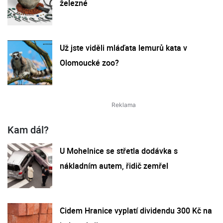
železné
Už jste viděli mláďata lemurů kata v
Olomoucké zoo?
Kam dál?
U Mohelnice se střetla dodávka s
nákladním autem, řidič zemřel
Cidem Hranice vyplatí dividendu 300 Kč na