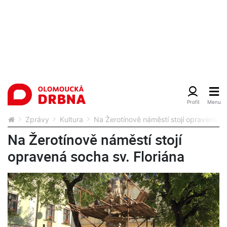
Zprávy
Kultura
Na Žerotínově náměstí stojí opravená so
Na Žerotínově náměstí stojí
opravená socha sv. Floriána