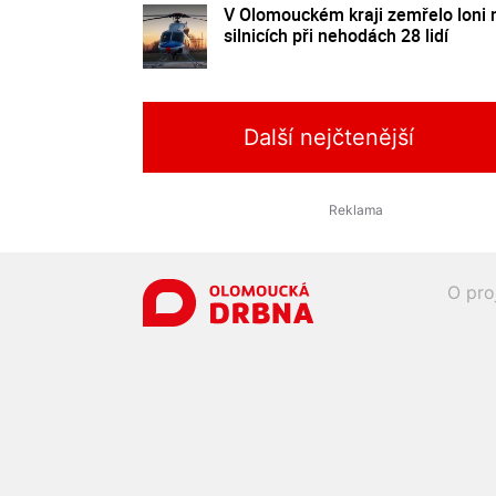
V Olomouckém kraji zemřelo loni 
silnicích při nehodách 28 lidí
Další nejčtenější
O pro