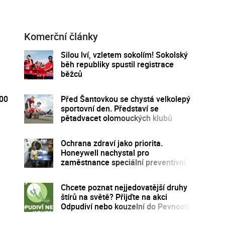
Komerční články
Silou lví, vzletem sokolím! Sokolský
běh republiky spustil registrace
běžců
300
Před Šantovkou se chystá velkolepý
sportovní den. Představí se
pětadvacet olomouckých klubů
Ochrana zdraví jako priorita.
Honeywell nachystal pro
zaměstnance speciální preventivní
program
Chcete poznat nejjedovatější druhy
štírů na světě? Přijďte na akci
Odpudiví nebo kouzelní do Pevnosti
poznání