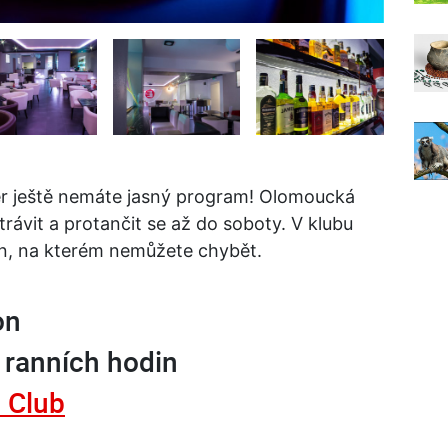
čer ještě nemáte jasný program! Olomoucká
trávit a protančit se až do soboty. V klubu
n, na kterém nemůžete chybět.
on
o ranních hodin
 Club