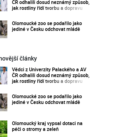
ČR odhalili dosud neznámý způsob,
jak rostliny řídí tvorbu a dopravu
svých hormonů
Olomoucké zoo se podařilo jako
jediné v Česku odchovat mládě
novější články
Vědci z Univerzity Palackého a AV
ČR odhalili dosud neznámý způsob,
jak rostliny řídí tvorbu a dopravu
svých hormonů
Olomoucké zoo se podařilo jako
jediné v Česku odchovat mládě
Olomoucký kraj vypsal dotaci na
péči o stromy a zeleň