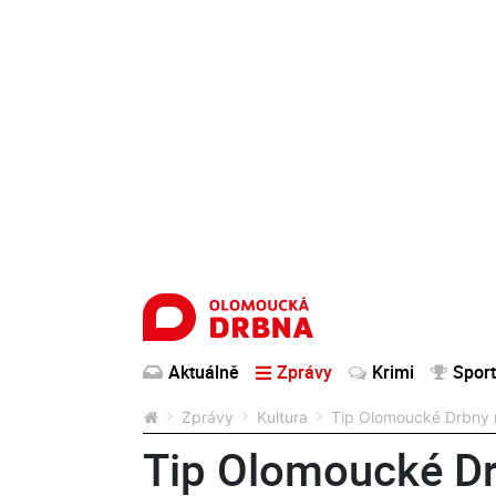
Aktuálně
Zprávy
Krimi
Sport
Zprávy
Kultura
Tip Olomoucké Drbny n
Tip Olomoucké Dr