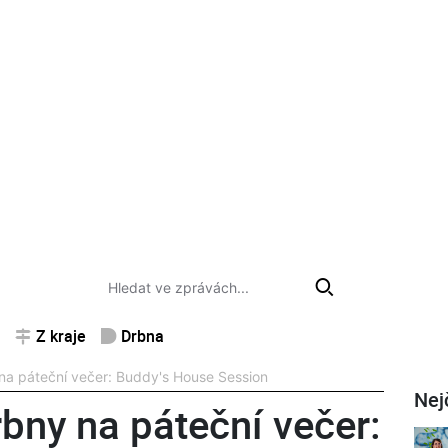
Z kraje
Drbna
a páteční večer: Buddy's House Session
Nej
bny na páteční večer: