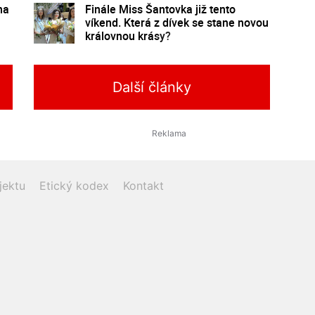
na
Finále Miss Šantovka již tento
víkend. Která z dívek se stane novou
královnou krásy?
Další články
jektu
Etický kodex
Kontakt