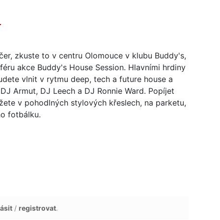
.
ečer, zkuste to v centru Olomouce v klubu Buddy's,
éru akce Buddy's House Session. Hlavními hrdiny
udete vlnit v rytmu deep, tech a future house a
, DJ Armut, DJ Leech a DJ Ronnie Ward. Popíjet
ete v pohodlných stylových křeslech, na parketu,
o fotbálku.
ásit
/
registrovat
.