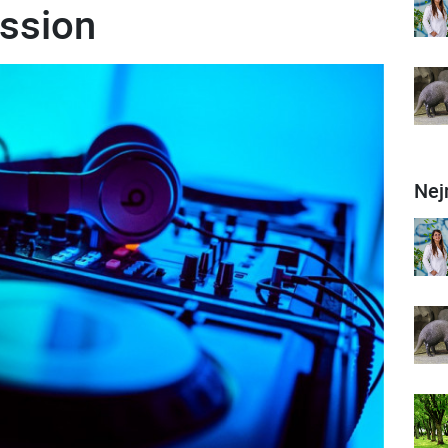
ssion
Nej