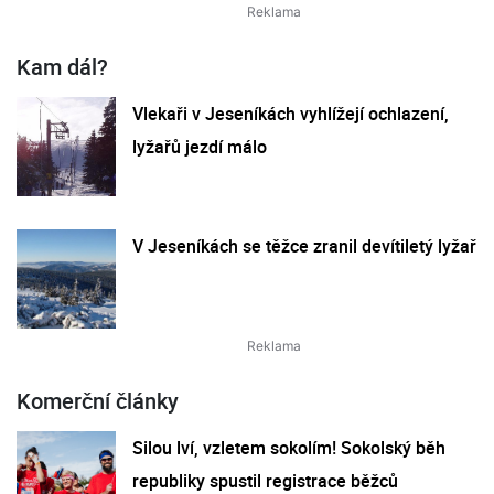
Kam dál?
Vlekaři v Jeseníkách vyhlížejí ochlazení,
lyžařů jezdí málo
V Jeseníkách se těžce zranil devítiletý lyžař
Komerční články
Silou lví, vzletem sokolím! Sokolský běh
republiky spustil registrace běžců