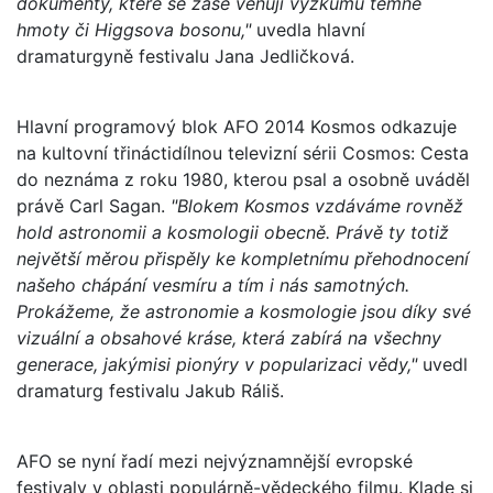
dokumenty, které se zase věnují výzkumu temné
hmoty či Higgsova bosonu,"
uvedla hlavní
dramaturgyně festivalu Jana Jedličková.
Hlavní programový blok AFO 2014 Kosmos odkazuje
na kultovní třináctidílnou televizní sérii Cosmos: Cesta
do neznáma z roku 1980, kterou psal a osobně uváděl
právě Carl Sagan.
"Blokem Kosmos vzdáváme rovněž
hold astronomii a kosmologii obecně. Právě ty totiž
největší měrou přispěly ke kompletnímu přehodnocení
našeho chápání vesmíru a tím i nás samotných.
Prokážeme, že astronomie a kosmologie jsou díky své
vizuální a obsahové kráse, která zabírá na všechny
generace, jakýmisi pionýry v popularizaci vědy,"
uvedl
dramaturg festivalu Jakub Ráliš.
AFO se nyní řadí mezi nejvýznamnější evropské
festivaly v oblasti populárně-vědeckého filmu. Klade si