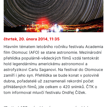
čtvrtek, 20. února 2014, 11:35
Hlavním tématem letošního ročníku festivalu Academia
film Olomouc (AFO) se stane astronomie. Mezinárodní
přehlídka populárně-vědeckých filmů vzdá tentokrát
hold legendárnímu americkému astronomovi a
astrofyzikovi Carlu Saganovi. Na festival do Olomouce
zamíří i jeho syn. Přehlídka se bude konat v polovině
dubna, pořadatelé už zaznamenali rekordní počet
přihlášených filmů, jde celkem o 420 snímků. ČTK o
tom informoval mluvčí festivalu Ondřej Čížek.