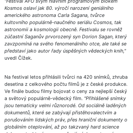
"Festival AFO svým hlavním programovým blokem
Kosmos oslaví jak 80. výročí narození geniálního
amerického astronoma Carla Sagana, tvůrce
kultovního populárně-naučného seriálu Cosmos, tak
astronomii a kosmologii obecně. Festivalu se rovněž
zúčastní Saganův prvorozený syn Dorion Sagan, který
zavzpomíná na svého fenomenálního otce, ale také se
představí jako autor řady úspěšných vědeckých knih,"
uvedl Čížek.
Na festival letos přihlásili tvůrci na 420 snímků, zhruba
desetina z celkového počtu filmů je z české produkce.
Ve finále budou filmy bojovat o ceny za nejlepší český
a světový populárně-vědecký film.
"Přihlášené snímky
jsou tematicky velmi různorodé. Od sociálně laděných
dokumentů, které se zabývají přistěhovalectvím a
porušováním lidských práv, přes hraniční dokumenty o
globálním oteplování, až po takzvaný hard science