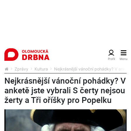
Zprávy
Kultura
Nejkrásnější vánoční pohádky? V anketě j
Nejkrásnější vánoční pohádky? V
anketě jste vybrali S čerty nejsou
žerty a Tři oříšky pro Popelku