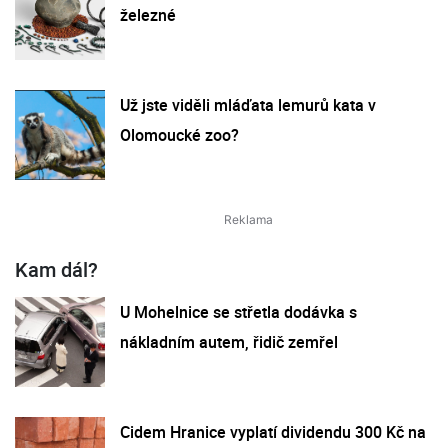
železné
Už jste viděli mláďata lemurů kata v
Olomoucké zoo?
Kam dál?
U Mohelnice se střetla dodávka s
nákladním autem, řidič zemřel
Cidem Hranice vyplatí dividendu 300 Kč na