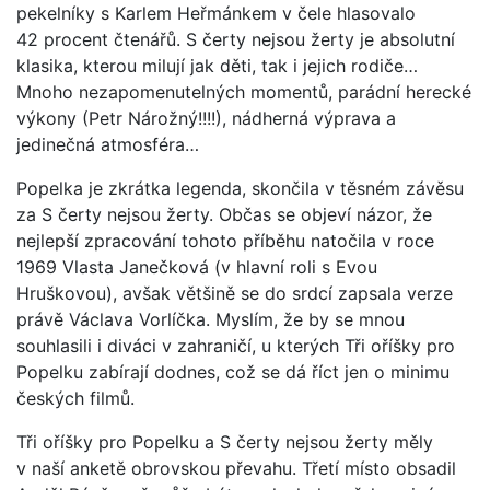
pekelníky s Karlem Heřmánkem v čele hlasovalo
42 procent čtenářů. S čerty nejsou žerty je absolutní
klasika, kterou milují jak děti, tak i jejich rodiče…
Mnoho nezapomenutelných momentů, parádní herecké
výkony (Petr Nárožný!!!!), nádherná výprava a
jedinečná atmosféra…
Popelka je zkrátka legenda, skončila v těsném závěsu
za S čerty nejsou žerty. Občas se objeví názor, že
nejlepší zpracování tohoto příběhu natočila v roce
1969 Vlasta Janečková (v hlavní roli s Evou
Hruškovou), avšak většině se do srdcí zapsala verze
právě Václava Vorlíčka. Myslím, že by se mnou
souhlasili i diváci v zahraničí, u kterých Tři oříšky pro
Popelku zabírají dodnes, což se dá říct jen o minimu
českých filmů.
Tři oříšky pro Popelku a S čerty nejsou žerty měly
v naší anketě obrovskou převahu. Třetí místo obsadil