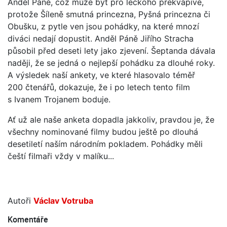
Anděl Páně, což může být pro leckoho překvapivé,
protože Šíleně smutná princezna, Pyšná princezna či
Obušku, z pytle ven jsou pohádky, na které mnozí
diváci nedají dopustit. Anděl Páně Jiřího Stracha
působil před deseti lety jako zjevení. Šeptanda dávala
naději, že se jedná o nejlepší pohádku za dlouhé roky.
A výsledek naší ankety, ve které hlasovalo téměř
200 čtenářů, dokazuje, že i po letech tento film
s Ivanem Trojanem boduje.
Ať už ale naše anketa dopadla jakkoliv, pravdou je, že
všechny nominované filmy budou ještě po dlouhá
desetiletí naším národním pokladem. Pohádky měli
čeští filmaři vždy v malíku...
Autoři
Václav Votruba
Komentáře