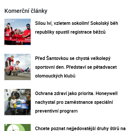
Komerční články
Silou lví, vzletem sokolím! Sokolský běh
republiky spustil registrace běžců
Před Šantovkou se chystá velkolepý
sportovní den. Představí se pětadvacet
olomouckých klubů
Ochrana zdraví jako priorita. Honeywell
nachystal pro zaměstnance speciální
preventivní program
Chcete poznat nejjedovatější druhy štírů na