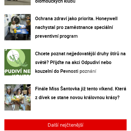
olomouckých klubů
Ochrana zdraví jako priorita. Honeywell
nachystal pro zaměstnance speciální
preventivní program
Chcete poznat nejjedovatější druhy štírů na
světě? Přijďte na akci Odpudiví nebo
kouzelní do Pevnosti poznání
Finále Miss Šantovka již tento víkend. Která
z dívek se stane novou královnou krásy?
Další nejčtenější