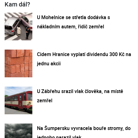
Kam dál?
U Mohelnice se střetla dodávka s
nákladním autem, řidič zemřel
Cidem Hranice vyplatí dividendu 300 Kč na
jednu akcii
U Zábřehu srazil vlak člověka, na místě
zemřel
Na Šumpersku vyvracela bouře stromy, do
jednoho narazil vlak