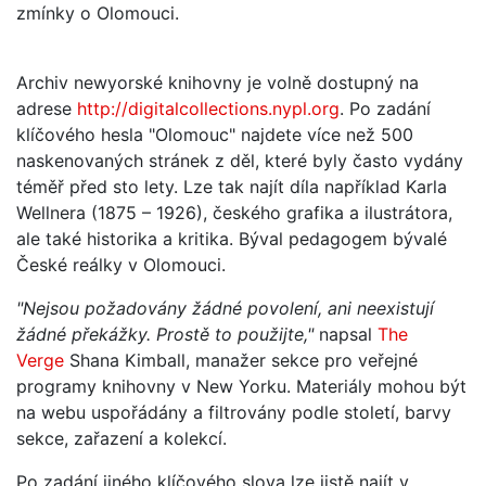
zmínky o Olomouci.
Archiv newyorské knihovny je volně dostupný na
adrese
http://digitalcollections.nypl.org
. Po zadání
klíčového hesla "Olomouc" najdete více než 500
naskenovaných stránek z děl, které byly často vydány
téměř před sto lety. Lze tak najít díla například Karla
Wellnera (1875 – 1926), českého grafika a ilustrátora,
ale také historika a kritika. Býval pedagogem bývalé
České reálky v Olomouci.
"Nejsou požadovány žádné povolení, ani neexistují
žádné překážky. Prostě to použijte,"
napsal
The
Verge
Shana Kimball, manažer sekce pro veřejné
programy knihovny v New Yorku. Materiály mohou být
na webu uspořádány a filtrovány podle století, barvy
sekce, zařazení a kolekcí.
Po zadání jiného klíčového slova lze jistě najít v