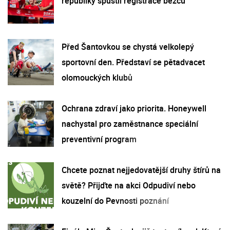
republiky spustil registrace běžců
Před Šantovkou se chystá velkolepý
sportovní den. Představí se pětadvacet
olomouckých klubů
Ochrana zdraví jako priorita. Honeywell
nachystal pro zaměstnance speciální
preventivní program
Chcete poznat nejjedovatější druhy štírů na
světě? Přijďte na akci Odpudiví nebo
kouzelní do Pevnosti poznání