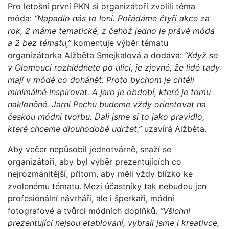
Pro letošní první PKN si organizátoři zvolili téma
móda:
“Napadlo nás to loni. Pořádáme čtyři akce za
rok, 2 máme tematické, z čehož jedno je právě móda
a 2 bez tématu,”
komentuje výběr tématu
organizátorka Alžběta Smejkalová a dodává:
“Když se
v Olomouci rozhlédnete po ulici, je zjevné, že lidé tady
mají v módě co dohánět. Proto bychom je chtěli
minimálně inspirovat. A jaro je období, které je tomu
nakloněné. Jarní Pechu budeme vždy orientovat na
českou módní tvorbu. Dali jsme si to jako pravidlo,
které chceme dlouhodobě udržet,”
uzavírá Alžběta.
Aby večer nepůsobil jednotvárně, snaží se
organizátoři, aby byl výběr prezentujících co
nejrozmanitější, přitom, aby měli vždy blízko ke
zvolenému tématu. Mezi účastníky tak nebudou jen
profesionální návrháři, ale i šperkaři, módní
fotografové a tvůrci módních doplňků.
“Všichni
prezentující nejsou etablovaní, vybrali jsme i kreativce,