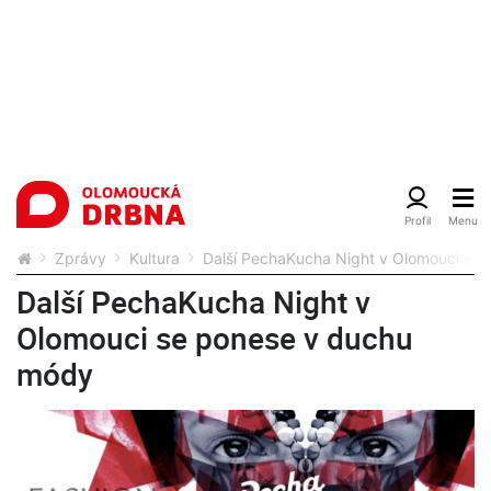
Zprávy
Kultura
Další PechaKucha Night v Olomouci se
Další PechaKucha Night v
Olomouci se ponese v duchu
módy