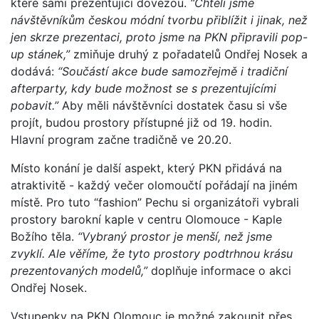
které sami prezentující dovezou.
“Chtěli jsme
návštěvníkům českou módní tvorbu přiblížit i jinak, než
jen skrze prezentaci, proto jsme na PKN připravili pop-
up stánek,”
zmiňuje druhý z pořadatelů Ondřej Nosek a
dodává:
“Součástí akce bude samozřejmě i tradiční
afterparty, kdy bude možnost se s prezentujícími
pobavit.”
Aby měli návštěvníci dostatek času si vše
projít, budou prostory přístupné již od 19. hodin.
Hlavní program začne tradičně ve 20.20.
Místo konání je další aspekt, který PKN přidává na
atraktivitě - každý večer olomoučtí pořádají na jiném
místě. Pro tuto “fashion” Pechu si organizátoři vybrali
prostory barokní kaple v centru Olomouce - Kaple
Božího těla.
“Vybraný prostor je menší, než jsme
zvyklí. Ale věříme, že tyto prostory podtrhnou krásu
prezentovaných modelů,”
doplňuje informace o akci
Ondřej Nosek.
Vstupenky na PKN Olomouc je možné zakoupit přes