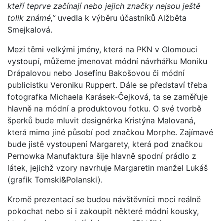
kteří teprve začínají nebo jejich značky nejsou ještě
tolik známé,”
uvedla k výběru účastníků Alžběta
Smejkalová.
Mezi těmi velkými jmény, která na PKN v Olomouci
vystoupí, můžeme jmenovat módní návrhářku Moniku
Drápalovou nebo Josefínu Bakošovou či módní
publicistku Veroniku Ruppert. Dále se představí třeba
fotografka Michaela Karásek-Čejková, ta se zaměřuje
hlavně na módní a produktovou fotku. O své tvorbě
šperků bude mluvit designérka Kristýna Malovaná,
která mimo jiné působí pod značkou Morphe. Zajímavé
bude jistě vystoupení Margarety, která pod značkou
Pernowka Manufaktura šije hlavně spodní prádlo z
látek, jejichž vzory navrhuje Margaretin manžel Lukáš
(grafik Tomski&Polanski).
Kromě prezentací se budou návštěvníci moci reálně
pokochat nebo si i zakoupit některé módní kousky,