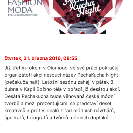
čtvrtek, 31. března 2016, 08:55
Již třetím rokem v Olomouci ve své práci pokračují
organizátoři akcí nesoucí název PechaKucha Night
[pečakuča najt]. Letošní sezónu zahájí v pátek 8.
dubna v Kapli Božího těla v pořadí již desátou akcí.
Desátá PechaKucha bude věnovaná české módní
tvorbě a mezi prezentujícími se představí deset
kreativců a profesionálů z řad módních návrhářů,
šperkařů, fotografů a tvůrců módních doplňků.