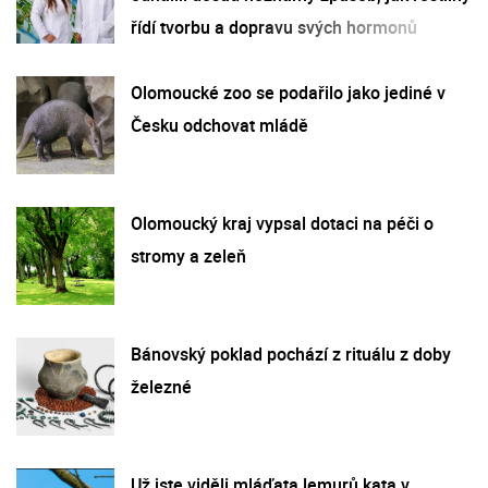
řídí tvorbu a dopravu svých hormonů
Olomoucké zoo se podařilo jako jediné v
Česku odchovat mládě
Olomoucký kraj vypsal dotaci na péči o
stromy a zeleň
Bánovský poklad pochází z rituálu z doby
železné
Už jste viděli mláďata lemurů kata v