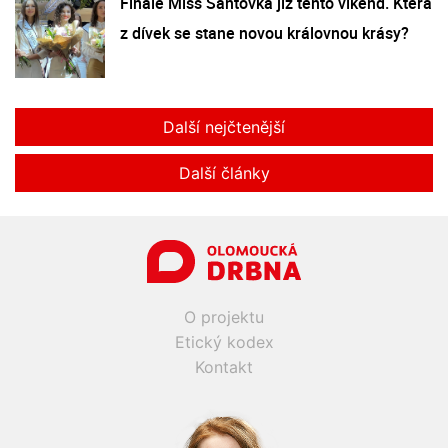
Finále Miss Šantovka již tento víkend. Která
z dívek se stane novou královnou krásy?
Další nejčtenější
Další články
O projektu
Etický kodex
Kontakt