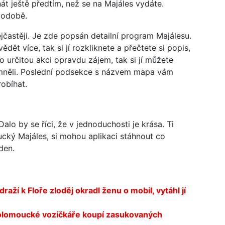
nát ještě předtím, než se na Majáles vydáte.
podobě.
častěji. Je zde popsán detailní program Majálesu.
dět více, tak si jí rozkliknete a přečtete si popis,
 určitou akci opravdu zájem, tak si jí můžete
omněli. Poslední podsekce s názvem mapa vám
obíhat.
alo by se říci, že v jednoduchosti je krása. Ti
ucký Majáles, si mohou aplikaci stáhnout co
den.
aží k Floře zloděj okradl ženu o mobil, vytáhl jí
 olomoucké vozíčkáře koupí zasukovaných