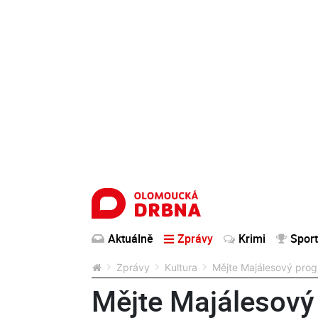
Aktuálně
Zprávy
Krimi
Sport
Zprávy
Kultura
Mějte Majálesový prog
Mějte Majálesový