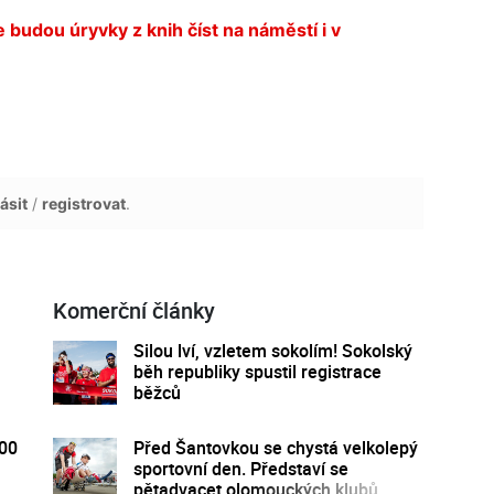
 budou úryvky z knih číst na náměstí i v
ásit
/
registrovat
.
Komerční články
Silou lví, vzletem sokolím! Sokolský
běh republiky spustil registrace
běžců
300
Před Šantovkou se chystá velkolepý
sportovní den. Představí se
pětadvacet olomouckých klubů