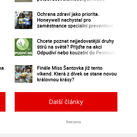
Ochrana zdraví jako priorita.
Honeywell nachystal pro
zaměstnance speciální preventivní
program
Chcete poznat nejjedovatější druhy
štírů na světě? Přijďte na akci
Odpudiví nebo kouzelní do Pevnosti
poznání
na
Finále Miss Šantovka již tento
víkend. Která z dívek se stane novou
královnou krásy?
Další články