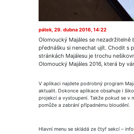
pátek, 29. dubna 2016, 14:22
Olomoucký Majáles se nezadržitelně bl
přednášku si nenechat ujít. Chodit s
stránkách Majálesu je trochu nešikovn
Olomoucký Majáles 2016, která by vá
V aplikaci najdete podrobný program Majá
aktualit. Dokonce aplikace obsahuje i šik
projekcí a vystoupení. Takže pokud se v 
pomůže a zabrání případnému bloudění.
Hlavní menu se skládá ze čtyř sekcí – inf