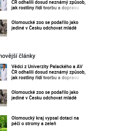
ČR odhalili dosud neznámý způsob,
jak rostliny řídí tvorbu a dopravu
svých hormonů
Olomoucké zoo se podařilo jako
jediné v Česku odchovat mládě
novější články
Vědci z Univerzity Palackého a AV
ČR odhalili dosud neznámý způsob,
jak rostliny řídí tvorbu a dopravu
svých hormonů
Olomoucké zoo se podařilo jako
jediné v Česku odchovat mládě
Olomoucký kraj vypsal dotaci na
péči o stromy a zeleň