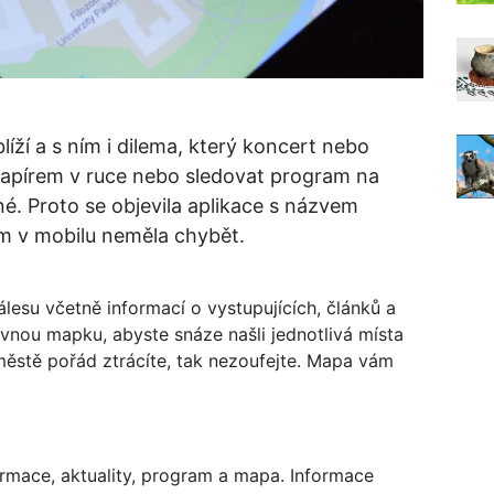
íží a s ním i dilema, který koncert nebo
 papírem v ruce nebo sledovat program na
é. Proto se objevila aplikace s názvem
m v mobilu neměla chybět.
lesu včetně informací o vystupujících, článků a
ovnou mapku, abyste snáze našli jednotlivá místa
městě pořád ztrácíte, tak nezoufejte. Mapa vám
ormace, aktuality, program a mapa. Informace