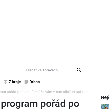
Z kraje
Drbna
ram pořád po ruce. Pomůže vám v tom oficiální aplikace
Nej
 program pořád po