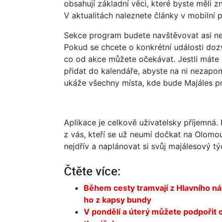
obsahují základní věci, které byste měli z
V aktualitách naleznete články v mobilní 
Sekce program budete navštěvovat asi nej
Pokud se chcete o konkrétní události dozvě
co od akce můžete očekávat. Jestli máte o
přidat do kalendáře, abyste na ni nezap
ukáže všechny místa, kde bude Majáles pr
Aplikace je celkově uživatelsky příjemná. D
z vás, kteří se už neumí dočkat na Olomo
nejdřív a naplánovat si svůj majálesový tý
Čtěte více:
Během cesty tramvají z Hlavního nádr
ho z kapsy bundy
V pondělí a úterý můžete podpořit