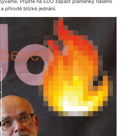
pobýváme. Přijďte na EDO zapálit plaménky našeho
 přírodě blízké jednání.