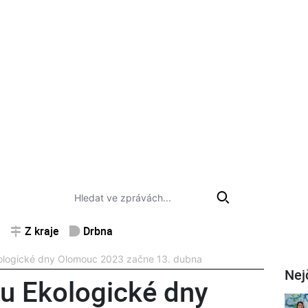
Z kraje
Drbna
Ekologické dny Olomouc 2023 začne 13. dubna
Nej
alu Ekologické dny