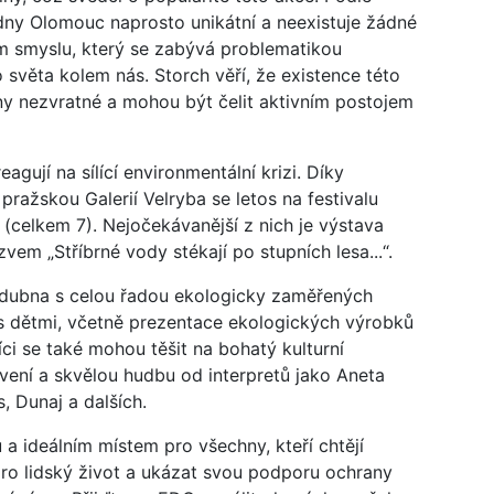
dny Olomouc naprosto unikátní a neexistuje žádné
ém smyslu, který se zabývá problematikou
 světa kolem nás. Storch věří, že existence této
ny nezvratné a mohou být čelit aktivním postojem
reagují na sílící environmentální krizi. Díky
pražskou Galerií Velryba se letos na festivalu
 (celkem 7). Nejočekávanější z nich je výstava
em „Stříbrné vody stékají po stupních lesa...“.
. dubna s celou řadou ekologicky zaměřených
s dětmi, včetně prezentace ekologických výrobků
ci se také mohou těšit na bohatý kulturní
vení a skvělou hudbu od interpretů jako Aneta
, Dunaj a dalších.
 a ideálním místem pro všechny, kteří chtějí
ro lidský život a ukázat svou podporu ochrany