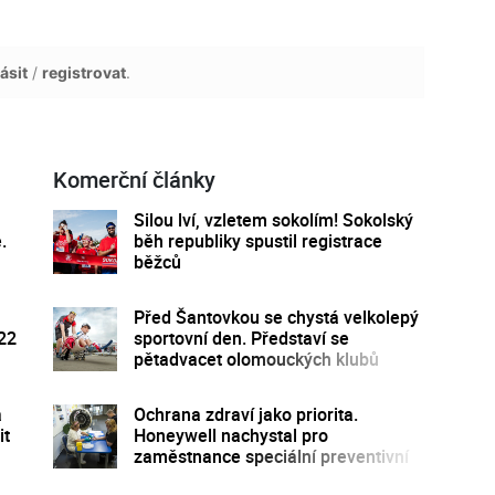
ásit
/
registrovat
.
Komerční články
Silou lví, vzletem sokolím! Sokolský
.
běh republiky spustil registrace
běžců
Před Šantovkou se chystá velkolepý
 22
sportovní den. Představí se
pětadvacet olomouckých klubů
a
Ochrana zdraví jako priorita.
it
Honeywell nachystal pro
zaměstnance speciální preventivní
program