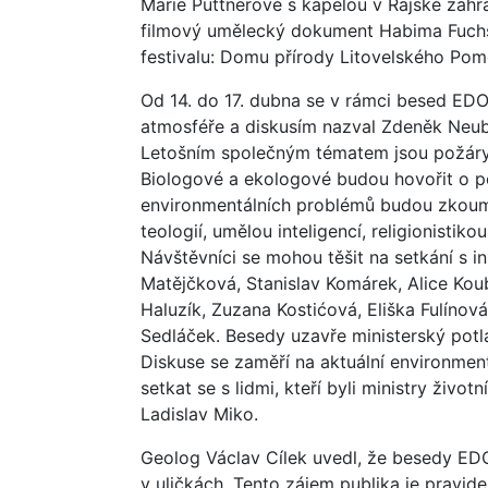
Marie Puttnerové s kapelou v Rajské zahr
filmový umělecký dokument Habima Fuchs 
festivalu: Domu přírody Litovelského Pom
Od 14. do 17. dubna se v rámci besed EDO
atmosféře a diskusím nazval Zdeněk Neu
Letošním společným tématem jsou požáry, 
Biologové a ekologové budou hovořit o p
environmentálních problémů budou zkoumat t
teologií, umělou inteligencí, religionistikou
Návštěvníci se mohou těšit na setkání s i
Matějčková, Stanislav Komárek, Alice Ko
Haluzík, Zuzana Kostićová, Eliška Fulínová
Sedláček. Besedy uzavře ministerský pot
Diskuse se zaměří na aktuální environment
setkat se s lidmi, kteří byli ministry živo
Ladislav Miko.
Geolog Václav Cílek uvedl, že besedy EDO 
v uličkách. Tento zájem publika je pravide