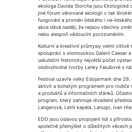
ekologa Davida Storcha jsou Ekologické 
jiné fórum věnované ekologii v tak širok
fungování a proměn lidského i ne-lidského
akce dává naději, že nejsou všechny změ
nebo alespoň vědoucím porozuměním.
Kulturní a kreativní průmysly velmi citlivě 
spolupráci s olomouckou Galerií Caesar a 
uskuteční historicky největší počet výstav
obdivuhodné tvorby Lenky Falušiové s názv
Festival uzavře velký Edojarmark dne 29
aktivit a bohatým programem pro rodiče 
a produktů a informačních stánků. Účastní
program, který zahrnuje divadelní předsta
Langerová, Letní kapela, Lanugo, Ivan Hlas
EDO jsou oslavou propojení lidí s přírodou
společně přemýšlet o důležitých věcech p