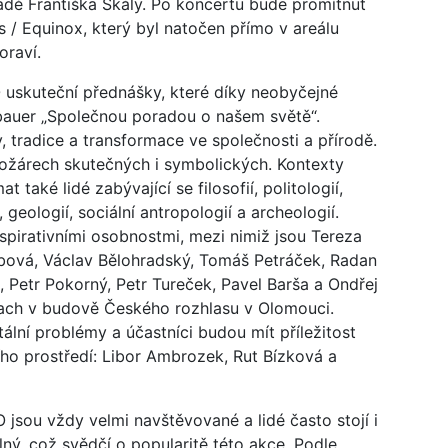
adě Františka Skály. Po koncertu bude promítnut
/ Equinox, který byl natočen přímo v areálu
oraví.
 uskuteční přednášky, které díky neobyčejné
bauer „Společnou poradou o našem světě“.
tradice a transformace ve společnosti a přírodě.
ožárech skutečných i symbolických. Kontexty
aké lidé zabývající se filosofií, politologií,
, geologií, sociální antropologií a archeologií.
nspirativními osobnostmi, mezi nimiž jsou Tereza
ubová, Václav Bělohradský, Tomáš Petráček, Radan
, Petr Pokorný, Petr Tureček, Pavel Barša a Ondřej
lach v budově Českého rozhlasu v Olomouci.
ální problémy a účastníci budou mít příležitost
tního prostředí: Libor Ambrozek, Rut Bízková a
jsou vždy velmi navštěvované a lidé často stojí i
lný, což svědčí o popularitě této akce. Podle