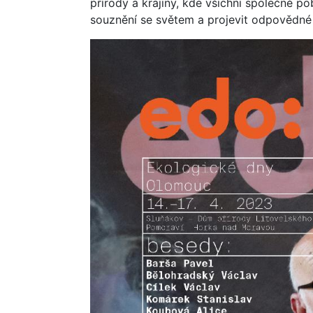
přírody a krajiny, kde všichni společně 
souznění se světem a projevit odpovědné a