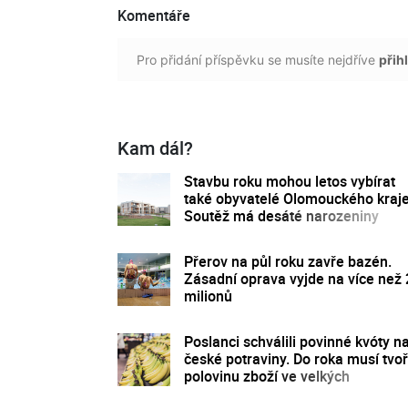
Komentáře
Pro přidání příspěvku se musíte nejdříve
přihl
Kam dál?
Stavbu roku mohou letos vybírat
také obyvatelé Olomouckého kraje
Soutěž má desáté narozeniny
Přerov na půl roku zavře bazén.
Zásadní oprava vyjde na více než
milionů
Poslanci schválili povinné kvóty n
české potraviny. Do roka musí tvoř
polovinu zboží ve velkých
obchodech