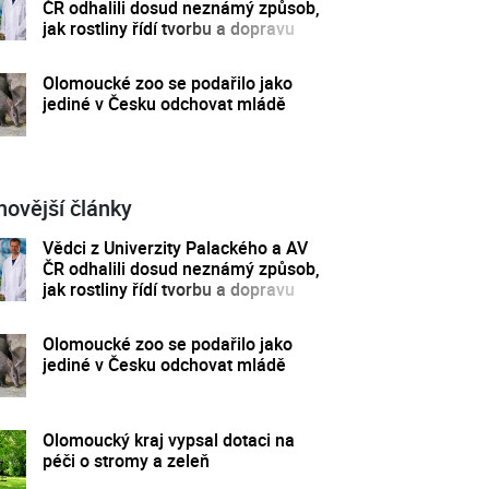
ČR odhalili dosud neznámý způsob,
jak rostliny řídí tvorbu a dopravu
svých hormonů
Olomoucké zoo se podařilo jako
jediné v Česku odchovat mládě
novější články
Vědci z Univerzity Palackého a AV
ČR odhalili dosud neznámý způsob,
jak rostliny řídí tvorbu a dopravu
svých hormonů
Olomoucké zoo se podařilo jako
jediné v Česku odchovat mládě
Olomoucký kraj vypsal dotaci na
péči o stromy a zeleň