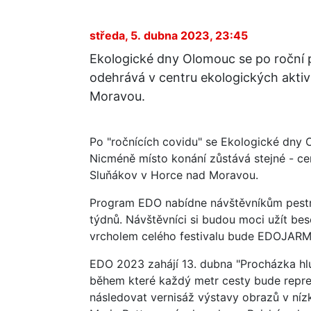
středa, 5. dubna 2023, 23:45
Ekologické dny Olomouc se po roční 
odehrává v centru ekologických akti
Moravou.
Po "ročnících covidu" se Ekologické dny 
Nicméně místo konání zůstává stejné - c
Sluňákov v Horce nad Moravou.
Program EDO nabídne návštěvníkům pestro
týdnů. Návštěvníci si budou moci užít bes
vrcholem celého festivalu bude EDOJARMA
EDO 2023 zahájí 13. dubna "Procházka 
během které každý metr cesty bude reprez
následovat vernisáž výstavy obrazů v ní