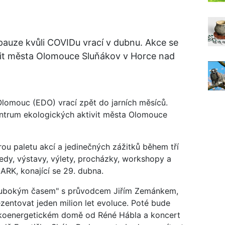
pauze kvůli COVIDu vrací v dubnu. Akce se
vit města Olomouce Sluňákov v Horce nad
Olomouc (EDO) vrací zpět do jarních měsíců.
entrum ekologických aktivit města Olomouce
u paletu akcí a jedinečných zážitků během tří
edy, výstavy, výlety, procházky, workshopy a
RK, konající se 29. dubna.
hlubokým časem" s průvodcem Jiřím Zemánkem,
entovat jeden milion let evoluce. Poté bude
zkoenergetickém domě od Réné Hábla a koncert