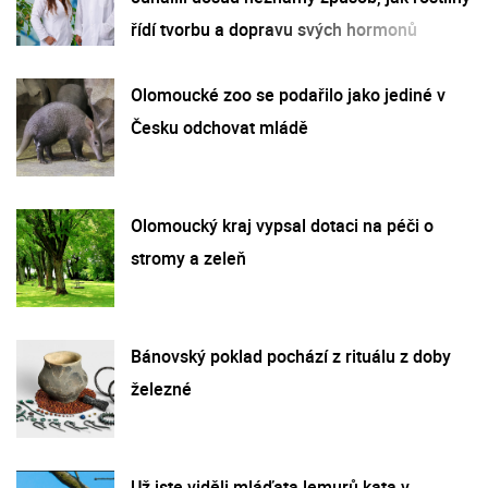
řídí tvorbu a dopravu svých hormonů
Olomoucké zoo se podařilo jako jediné v
Česku odchovat mládě
Olomoucký kraj vypsal dotaci na péči o
stromy a zeleň
Bánovský poklad pochází z rituálu z doby
železné
Už jste viděli mláďata lemurů kata v