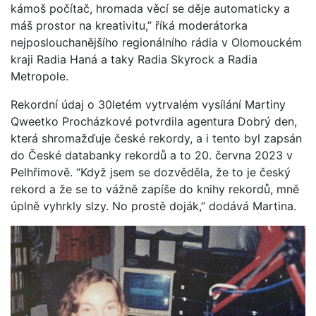
kámoš počítač, hromada věcí se děje automaticky a
máš prostor na kreativitu,” říká moderátorka
nejposlouchanějšího regionálního rádia v Olomouckém
kraji Radia Haná a taky Radia Skyrock a Radia
Metropole.
Rekordní údaj o 30letém vytrvalém vysílání Martiny
Qweetko Procházkové potvrdila agentura Dobrý den,
která shromažďuje české rekordy, a i tento byl zapsán
do České databanky rekordů a to 20. června 2023 v
Pelhřimově. “Když jsem se dozvěděla, že to je český
rekord a že se to vážně zapíše do knihy rekordů, mně
úplně vyhrkly slzy. No prostě doják,” dodává Martina.