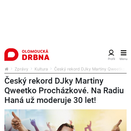
Zprávy
Kultura
Český rekord DJky Martiny Qweetko Pr
Český rekord DJky Martiny
Qweetko Procházkové. Na Radiu
Haná už moderuje 30 let!