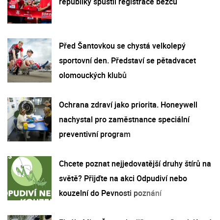
republiky spustil registrace běžců
Před Šantovkou se chystá velkolepý
sportovní den. Představí se pětadvacet
olomouckých klubů
Ochrana zdraví jako priorita. Honeywell
nachystal pro zaměstnance speciální
preventivní program
Chcete poznat nejjedovatější druhy štírů na
světě? Přijďte na akci Odpudiví nebo
kouzelní do Pevnosti poznání