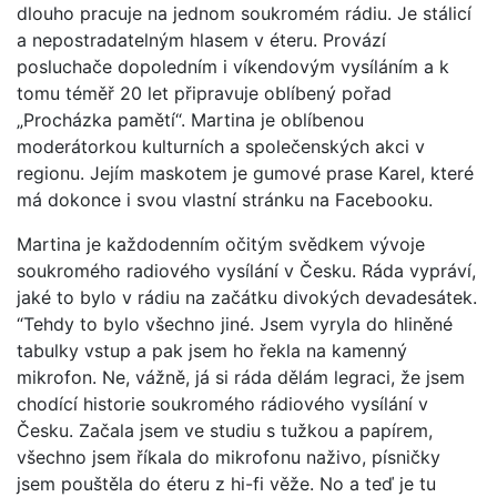
dlouho pracuje na jednom soukromém rádiu. Je stálicí
a nepostradatelným hlasem v éteru. Provází
posluchače dopoledním i víkendovým vysíláním a k
tomu téměř 20 let připravuje oblíbený pořad
„Procházka pamětí“. Martina je oblíbenou
moderátorkou kulturních a společenských akci v
regionu. Jejím maskotem je gumové prase Karel, které
má dokonce i svou vlastní stránku na Facebooku.
Martina je každodenním očitým svědkem vývoje
soukromého radiového vysílání v Česku. Ráda vypráví,
jaké to bylo v rádiu na začátku divokých devadesátek.
“Tehdy to bylo všechno jiné. Jsem vyryla do hliněné
tabulky vstup a pak jsem ho řekla na kamenný
mikrofon. Ne, vážně, já si ráda dělám legraci, že jsem
chodící historie soukromého rádiového vysílání v
Česku. Začala jsem ve studiu s tužkou a papírem,
všechno jsem říkala do mikrofonu naživo, písničky
jsem pouštěla do éteru z hi-fi věže. No a teď je tu