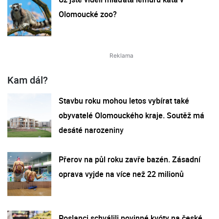
Olomoucké zoo?
Kam dál?
Stavbu roku mohou letos vybírat také
obyvatelé Olomouckého kraje. Soutěž má
desáté narozeniny
Přerov na půl roku zavře bazén. Zásadní
oprava vyjde na více než 22 milionů
Poslanci schválili povinné kvóty na české