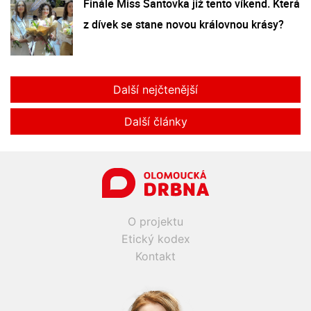
Finále Miss Šantovka již tento víkend. Která
z dívek se stane novou královnou krásy?
Další nejčtenější
Další články
O projektu
Etický kodex
Kontakt