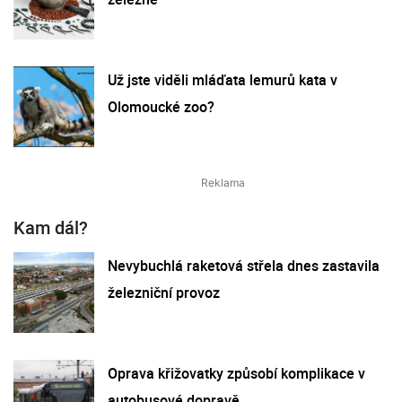
Už jste viděli mláďata lemurů kata v
Olomoucké zoo?
Kam dál?
Nevybuchlá raketová střela dnes zastavila
železniční provoz
Oprava křižovatky způsobí komplikace v
autobusové dopravě