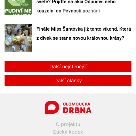
světě? Přijďte na akci Odpudiví nebo
kouzelní do Pevnosti poznání
Finále Miss Šantovka již tento víkend. Která
z dívek se stane novou královnou krásy?
Další nejčtenější
Další články
O projektu
Etický kodex