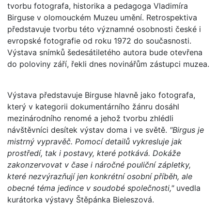
tvorbu fotografa, historika a pedagoga Vladimíra
Birguse v olomouckém Muzeu umění. Retrospektiva
představuje tvorbu této významné osobnosti české i
evropské fotografie od roku 1972 do současnosti.
Výstava snímků šedesátiletého autora bude otevřena
do poloviny září, řekli dnes novinářům zástupci muzea.
Výstava představuje Birguse hlavně jako fotografa,
který v kategorii dokumentárního žánru dosáhl
mezinárodního renomé a jehož tvorbu zhlédli
návštěvníci desítek výstav doma i ve světě.
"Birgus je
mistrný vypravěč. Pomocí detailů vykresluje jak
prostředí, tak i postavy, které potkává. Dokáže
zakonzervovat v čase i náročné pouliční zápletky,
které nezvýrazňují jen konkrétní osobní příběh, ale
obecné téma jedince v soudobé společnosti,"
uvedla
kurátorka výstavy Štěpánka Bieleszová.