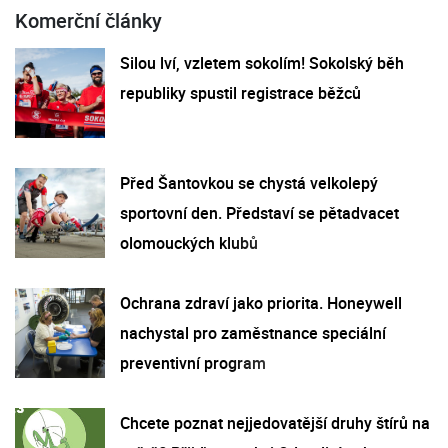
Komerční články
Silou lví, vzletem sokolím! Sokolský běh
republiky spustil registrace běžců
Před Šantovkou se chystá velkolepý
sportovní den. Představí se pětadvacet
olomouckých klubů
Ochrana zdraví jako priorita. Honeywell
nachystal pro zaměstnance speciální
preventivní program
Chcete poznat nejjedovatější druhy štírů na