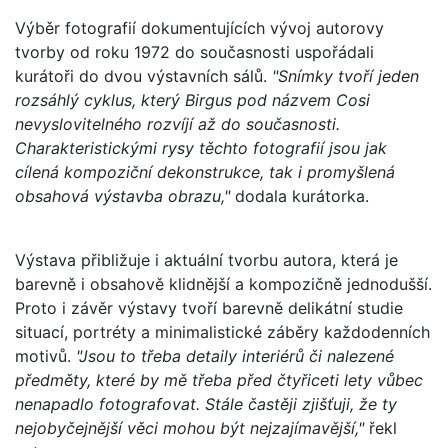
Výběr fotografií dokumentujících vývoj autorovy
tvorby od roku 1972 do současnosti uspořádali
kurátoři do dvou výstavních sálů.
"Snímky tvoří jeden
rozsáhlý cyklus, který Birgus pod názvem Cosi
nevyslovitelného rozvíjí až do současnosti.
Charakteristickými rysy těchto fotografií jsou jak
cílená kompoziční dekonstrukce, tak i promyšlená
obsahová výstavba obrazu,"
dodala kurátorka.
Výstava přibližuje i aktuální tvorbu autora, která je
barevně i obsahově klidnější a kompozičně jednodušší.
Proto i závěr výstavy tvoří barevně delikátní studie
situací, portréty a minimalistické záběry každodenních
motivů.
"Jsou to třeba detaily interiérů či nalezené
předměty, které by mě třeba před čtyřiceti lety vůbec
nenapadlo fotografovat. Stále častěji zjišťuji, že ty
nejobyčejnější věci mohou být nejzajímavější,"
řekl