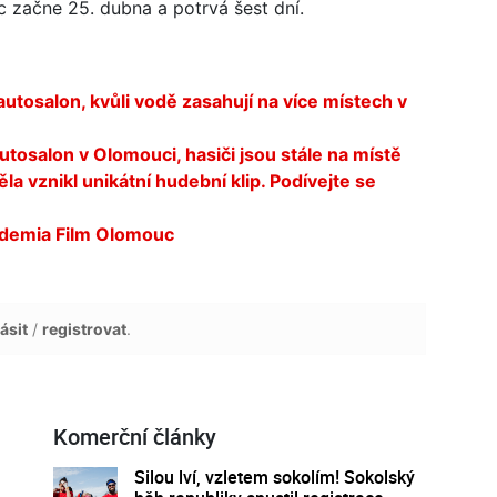
 začne 25. dubna a potrvá šest dní.
utosalon, kvůli vodě zasahují na více místech v
utosalon v Olomouci, hasiči jsou stále na místě
a vznikl unikátní hudební klip. Podívejte se
demia Film Olomouc
ásit
/
registrovat
.
Komerční články
Silou lví, vzletem sokolím! Sokolský