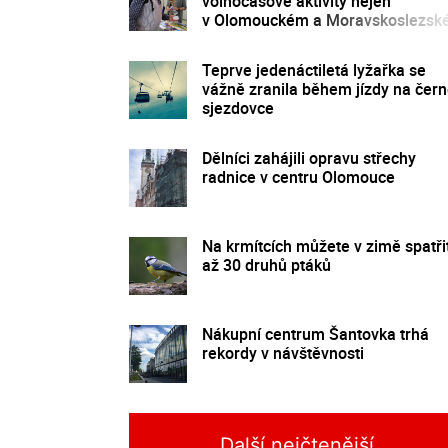
volnočasové aktivity nejen
v Olomouckém a Moravskoslezs
kraji
Teprve jedenáctiletá lyžařka se
vážně zranila během jízdy na čer
sjezdovce
Dělníci zahájili opravu střechy
radnice v centru Olomouce
Na krmítcích můžete v zimě spatři
až 30 druhů ptáků
Nákupní centrum Šantovka trhá
rekordy v návštěvnosti
Další nejčtenější