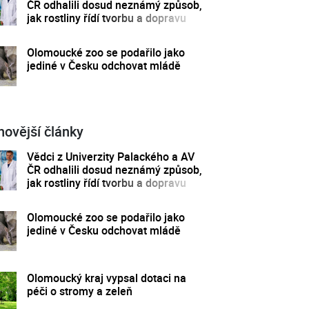
ČR odhalili dosud neznámý způsob,
jak rostliny řídí tvorbu a dopravu
svých hormonů
Olomoucké zoo se podařilo jako
jediné v Česku odchovat mládě
novější články
Vědci z Univerzity Palackého a AV
ČR odhalili dosud neznámý způsob,
jak rostliny řídí tvorbu a dopravu
svých hormonů
Olomoucké zoo se podařilo jako
jediné v Česku odchovat mládě
Olomoucký kraj vypsal dotaci na
péči o stromy a zeleň