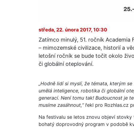
středa, 22. února 2017, 10:30
Zatímco minulý, 51. ročník Academia 
– mimozemské civilizace, historií a v
letošní ročník se bude točit okolo živ
či globální oteplování.
„Hodně lidí si myslí, že témata, kterým se 
umělá inteligence, robotika či globální o
generací. Není tomu tak! Budoucnost je teď
musíme zasáhnout,“
řekl pro Rozhlas.cz p
Na festivalu se letos znovu objeví stovky 
bohatý doprovodný program v podobě kval