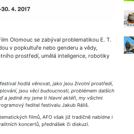
Film Olomouc se zabýval problematikou E. T.
ědou v popkultuře nebo genderu a vědy,
otního prostředí, umělá inteligence, robotiky
festival hodlá věnovat, jako jsou životní prostředí,
teplování, jsou věcí budoucnosti, problémem dalších
 a jedině my jsme ti hlavní aktéři, my všichni
rogramový ředitel festivalu Jakub Ráliš.
tematických filmů, AFO však již tradičně nabídne i
itních koncertů, přednášek či diskuzí.