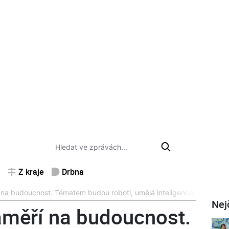
Z kraje
Drbna
 na budoucnost. Tématem budou roboti, umělá inteligence i ekologi
Nej
aměří na budoucnost.