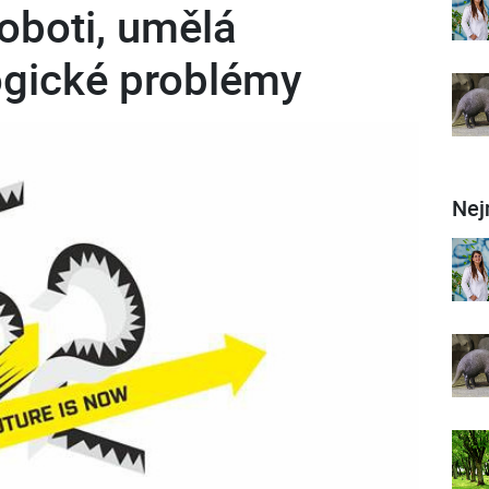
boti, umělá
logické problémy
Nej