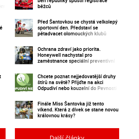
běh republiky spustil registrace
kém
běžců
Před Šantovkou se chystá velkolepý
né
sportovní den. Představí se
pětadvacet olomouckých klubů
Ochrana zdraví jako priorita.
Honeywell nachystal pro
zaměstnance speciální preventivní
program
t
Chcete poznat nejjedovatější druhy
štírů na světě? Přijďte na akci
Odpudiví nebo kouzelní do Pevnosti
poznání
Finále Miss Šantovka již tento
víkend. Která z dívek se stane novou
královnou krásy?
Další články