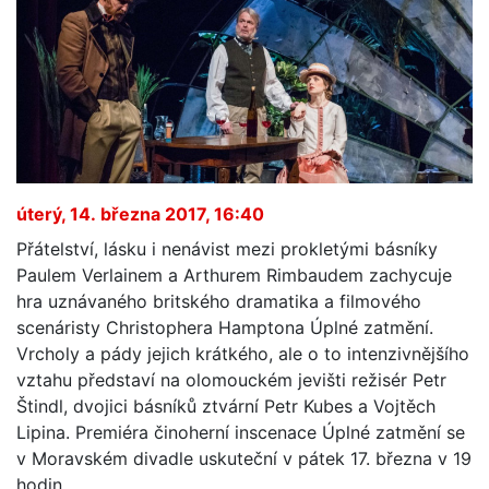
úterý, 14. března 2017, 16:40
Přátelství, lásku i nenávist mezi prokletými básníky
Paulem Verlainem a Arthurem Rimbaudem zachycuje
hra uznávaného britského dramatika a filmového
scenáristy Christophera Hamptona Úplné zatmění.
Vrcholy a pády jejich krátkého, ale o to intenzivnějšího
vztahu představí na olomouckém jevišti režisér Petr
Štindl, dvojici básníků ztvární Petr Kubes a Vojtěch
Lipina. Premiéra činoherní inscenace Úplné zatmění se
v Moravském divadle uskuteční v pátek 17. března v 19
hodin.