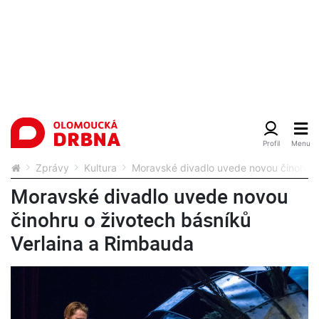
Zprávy
Kultura
Moravské divadlo uvede novou činohru 
Moravské divadlo uvede novou
činohru o životech básníků
Verlaina a Rimbauda