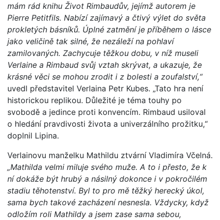
mám rád knihu Život Rimbaudův, jejímž autorem je
Pierre Petitfils. Nabízí zajímavý a čtivý výlet do světa
prokletých básníků. Úplné zatmění je příběhem o lásce
jako veličině tak silné, že nezáleží na pohlaví
zamilovaných. Zachycuje těžkou dobu, v níž museli
Verlaine a Rimbaud svůj vztah skrývat, a ukazuje, že
krásné věci se mohou zrodit i z bolesti a zoufalství,“
uvedl představitel Verlaina Petr Kubes. „Tato hra není
historickou replikou. Důležité je téma touhy po
svobodě a jedince proti konvencím. Rimbaud usiloval
o hledání pravdivosti života a univerzálního prožitku,“
doplnil Lipina.
Verlainovu manželku Mathildu ztvární Vladimíra Včelná.
„Mathilda velmi miluje svého muže. A to i přesto, že k
ní dokáže být hrubý a násilný dokonce i v pokročilém
stadiu těhotenství. Byl to pro mě těžký herecký úkol,
sama bych takové zacházení nesnesla. Vždycky, když
odložím roli Mathildy a jsem zase sama sebou,