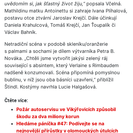
uvědomím si, jak šťastný život žiju,“
popsala Včelná.
Mathildinu matku Antoinettu si zahraje Ivana Plíhalová,
postavu otce ztvární Jaroslav Krejčí. Dále účinkují
Daniela Krahulcová, Tomáš Krejčí, Jan Ťoupalík či
Václav Bahník.
Netradiční scéna v podobě skleníku/oranžerie
s palmami a sochami je dílem výtvarníka Petra B.
Nováka. „Chtěli jsme vytvořit jakýsi zelený ráj
související s absintem, který Verlaine s Rimbaudem
nadšeně konzumovali. Scéna připomíná pomyslnou
bublinu, v níž jsou oba básníci uzavřeni,“ přiblížil
Štindl. Kostýmy navrhla Lucie Halgašová.
Čtěte více:
Požár autoservisu ve Vikýřovicích způsobil
škodu za dva miliony korun
Hledáme páníčka #47: Podívejte se na
nejnovější přírůstky v olomouckých útulcích