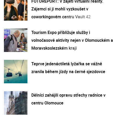
FOTOREPORT: V zajetí virtuální reality.
Zájemci si ji mohli vyzkoušet v
coworkingovém centru Vault 42
Tourism Expo přibližuje služby i
volnočasové aktivity nejen v Olomouckém a
Moravskoslezském kraji
Teprve jedenáctiletá lyžařka se vážně
zranila během jízdy na černé sjezdovce
Dělníci zahájili opravu střechy radnice v
centru Olomouce