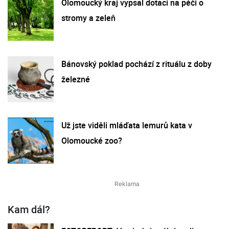
Olomoucký kraj vypsal dotaci na péči o
stromy a zeleň
Bánovský poklad pochází z rituálu z doby
železné
Už jste viděli mláďata lemurů kata v
Olomoucké zoo?
Kam dál?