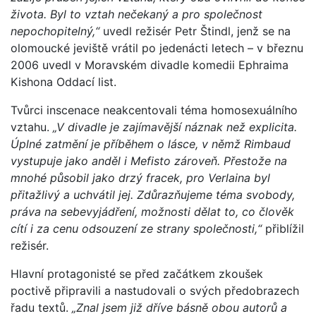
života. Byl to vztah nečekaný a pro společnost
nepochopitelný,“
uvedl režisér Petr Štindl, jenž se na
olomoucké jeviště vrátil po jedenácti letech – v březnu
2006 uvedl v Moravském divadle komedii Ephraima
Kishona Oddací list.
Tvůrci inscenace neakcentovali téma homosexuálního
vztahu.
„V divadle je zajímavější náznak než explicita.
Úplné zatmění je příběhem o lásce, v němž Rimbaud
vystupuje jako anděl i Mefisto zároveň. Přestože na
mnohé působil jako drzý fracek, pro Verlaina byl
přitažlivý a uchvátil jej. Zdůrazňujeme téma svobody,
práva na sebevyjádření, možnosti dělat to, co člověk
cítí i za cenu odsouzení ze strany společnosti,“
přiblížil
režisér.
Hlavní protagonisté se před začátkem zkoušek
poctivě připravili a nastudovali o svých předobrazech
řadu textů.
„Znal jsem již dříve básně obou autorů a