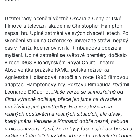
Držitel řady ocenění včetně Oscara a Ceny britské
filmové a televizní akademie Christopher Hampton
napsal hru Úplné zatmění ve svých dvaceti letech. Po
skončení studií na Oxfordské univerzitě strávil nějaký
čas v Paříži, kde jej ovlivnila Rimbaudova poezie a
myšlení. Úplné zatmění se světové premiéry dočkalo
v roce 1968 v londýnském Royal Court Theatre.
Absolventka pražské FAMU, polská režisérka
Agnieszka Hollandová, natočila v roce 1995 filmovou
adaptaci Hamptonovy hry. Postavu Rimbauda ztvárnil
Leonardo DiCaprio.
„Naše verze se samozřejmě od
filmu výrazně odlišuje, přece jen jsme na divadle a
používáme jiné prostředky. Hra je založena na
reálných postavách a reálných situacích, ale divák,
který jména Verlaine a Rimbaud dobře nezná, nebude
o nic ochuzený. Zjistí, že to byly fascinující osobnosti a
zažije průběh jejich vztahu, který oba ovlivnil do konce