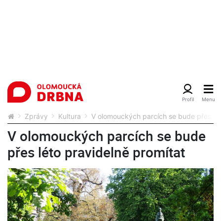
Zprávy
Kultura
V olomouckých parcích se bude přes lét
V olomouckých parcích se bude
přes léto pravidelně promítat