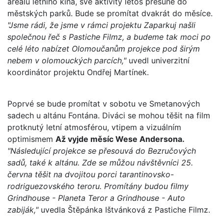
areálu letního kina, své aktivity letos přesune do
městských parků. Bude se promítat dvakrát do měsíce.
"Jsme rádi, že jsme v rámci projektu Zaparkuj našli
společnou řeč s Pastiche Filmz, a budeme tak moci po
celé léto nabízet Olomoučanům projekce pod širým
nebem v olomouckých parcích,"
uvedl univerzitní
koordinátor projektu Ondřej Martínek.
Poprvé se bude promítat v sobotu ve Smetanových
sadech u altánu Fontána. Diváci se mohou těšit na film
protknutý letní atmosférou, vtipem a vizuálním
optimismem
Až vyjde měsíc Wese Andersona.
"Následující projekce se přesouvá do Bezručových
sadů, také k altánu. Zde se můžou návštěvníci 25.
června těšit na dvojitou porci tarantinovsko-
rodriguezovského teroru. Promítány budou filmy
Grindhouse - Planeta Teror a Grindhouse - Auto
zabiják,"
uvedla Štěpánka Ištvánková z Pastiche Filmz.