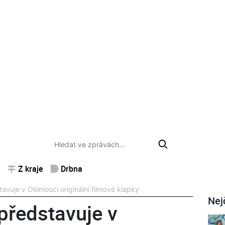
Z kraje
Drbna
stavuje v Olomouci originální filmové klapky
Nej
 představuje v