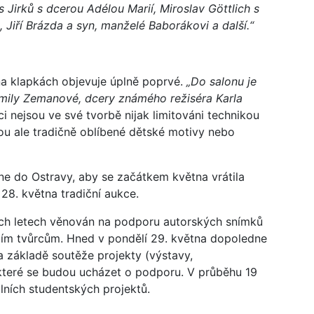
Jirků s dcerou Adélou Marií, Miroslav Göttlich s
 Jiří Brázda a syn, manželé Baborákovi a další.“
na klapkách objevuje úplně poprvé.
„Do salonu je
dmily Zemanové, dcery známého režiséra Karla
 nejsou ve své tvorbě nijak limitováni technikou
sou ale tradičně oblíbené dětské motivy nebo
ne do Ostravy, aby se začátkem května vrátila
 28. května tradiční aukce.
zích letech věnován na podporu autorských snímků
ícím tvůrcům. Hned v pondělí 29. května dopoledne
základě soutěže projekty (výstavy,
 které se budou ucházet o podporu. V průběhu 19
lních studentských projektů.