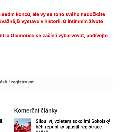
má sedm konců, ale vy se toho svého nedočkáte
žnější výstavu v historii. O intimním životě
tru Olomouce se začíná vybarvovat, podívejte
ásit
/
registrovat
.
Komerční články
i
Silou lví, vzletem sokolím! Sokolský
běh republiky spustil registrace