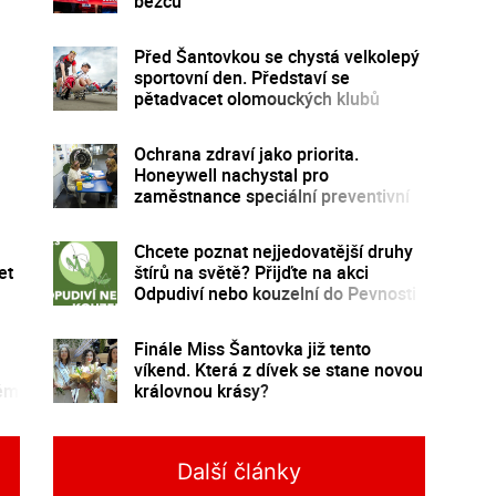
běžců
Před Šantovkou se chystá velkolepý
sportovní den. Představí se
pětadvacet olomouckých klubů
Ochrana zdraví jako priorita.
Honeywell nachystal pro
zaměstnance speciální preventivní
program
Chcete poznat nejjedovatější druhy
et
štírů na světě? Přijďte na akci
Odpudiví nebo kouzelní do Pevnosti
poznání
Finále Miss Šantovka již tento
víkend. Která z dívek se stane novou
kém
královnou krásy?
Další články