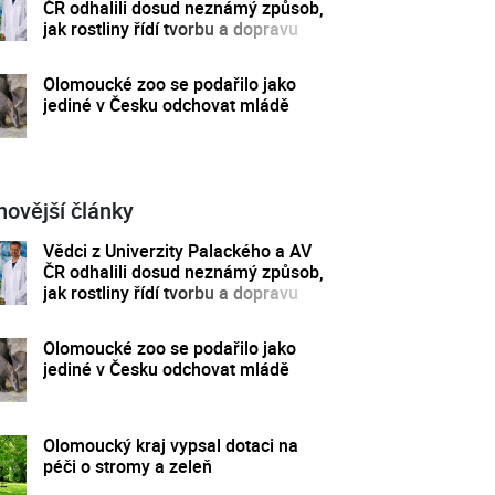
ČR odhalili dosud neznámý způsob,
jak rostliny řídí tvorbu a dopravu
svých hormonů
Olomoucké zoo se podařilo jako
jediné v Česku odchovat mládě
novější články
Vědci z Univerzity Palackého a AV
ČR odhalili dosud neznámý způsob,
jak rostliny řídí tvorbu a dopravu
svých hormonů
Olomoucké zoo se podařilo jako
jediné v Česku odchovat mládě
Olomoucký kraj vypsal dotaci na
péči o stromy a zeleň