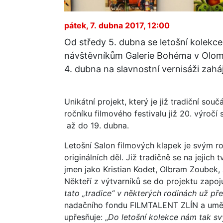
pátek, 7. dubna 2017, 12:00
Od středy 5. dubna se letošní kolekce
návštěvníkům Galerie Bohéma v Olom
4. dubna na slavnostní vernisáži zahá
Unikátní projekt, který je již tradiční souč
ročníku filmového festivalu již 20. výroč
až do 19. dubna.
Letošní Salon filmových klapek je svým ro
originálních děl. Již tradičně se na jeji
jmen jako Kristian Kodet, Olbram Zoubek, J
Někteří z výtvarníků se do projektu zapoj
tato „tradice“ v některých rodinách už pře
nadačního fondu FILMTALENT ZLÍN a uměle
upřesňuje: „
Do letošní kolekce nám tak sv