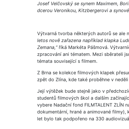
Josef Velčovský se synem Maximem, Boris 
dcerou Veronikou, Kitzbergerovi a synové,
Výtvarná tvorba některých autorů se ale 
letos nově zařazena například klapka Lu
Zemana,“
říká Markéta Pášmová. Výtvarníci
zpracování ani tématem. Mezi sběrateli j
témata související s filmem.
Z Brna se kolekce filmových klapek přesu
zpět do Zlína, kde také proběhne v neděli
Její výtěžek bude stejně jako v předcho
studentů filmových škol a dalším začínaj
vybere Nadační fond FILMTALENT ZLÍN na 
dokumentární, hrané a animované filmy),
let bylo tak podpořeno na 330 audiovizuá