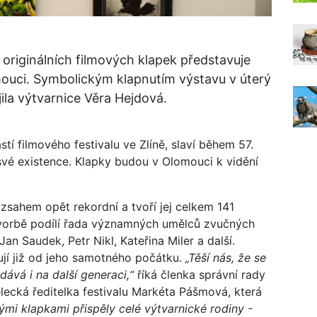
 originálních filmových klapek představuje
ouci. Symbolickým klapnutím výstavu v úterý
jila výtvarnice Věra Hejdová.
ástí filmového festivalu ve Zlíně, slaví během 57.
í své existence. Klapky budou v Olomouci k vidění
zsahem opět rekordní a tvoří jej celkem 141
ch tvorbě podílí řada významných umělců zvučných
an Saudek, Petr Nikl, Kateřina Miler a další.
ují již od jeho samotného počátku.
„Těší nás, že se
dává i na další generaci,“
říká členka správní rady
cká ředitelka festivalu Markéta Pášmová, která
ými klapkami přispěly celé výtvarnické rodiny -