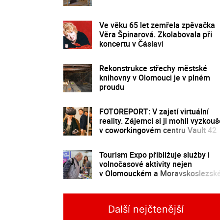
Ve věku 65 let zemřela zpěvačka
Věra Špinarová. Zkolabovala při
koncertu v Čáslavi
Rekonstrukce střechy městské
knihovny v Olomouci je v plném
proudu
FOTOREPORT: V zajetí virtuální
reality. Zájemci si ji mohli vyzkouš
v coworkingovém centru Vault 42
Tourism Expo přibližuje služby i
volnočasové aktivity nejen
v Olomouckém a Moravskoslezs
kraji
Další nejčtenější