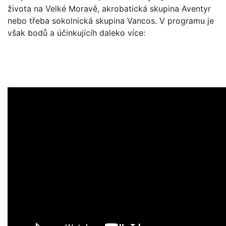
života na Velké Moravě, akrobatická skupina Aventyr
nebo třeba sokolnická skupina Vancos. V programu je
však bodů a účinkujícíh daleko více: