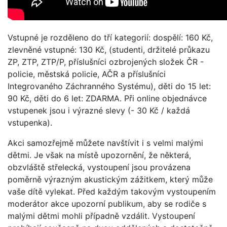
Vstupné je rozděleno do tří kategorií: dospělí: 160 Kč,
zlevněné vstupné: 130 Kč, (studenti, držitelé průkazu
ZP, ZTP, ZTP/P, příslušníci ozbrojených složek ČR -
policie, městská policie, AČR a příslušníci
Integrovaného Záchranného Systému), děti do 15 let:
90 Kč, děti do 6 let: ZDARMA. Při online objednávce
vstupenek jsou i výrazné slevy (- 30 Kč / každá
vstupenka).
Akci samozřejmě můžete navštívit i s velmi malými
dětmi. Je však na místě upozornění, že některá,
obzvláště střelecká, vystoupení jsou provázena
poměrně výrazným akustickým zážitkem, který může
vaše dítě vylekat. Před každým takovým vystoupením
moderátor akce upozorní publikum, aby se rodiče s
malými dětmi mohli případně vzdálit. Vystoupení