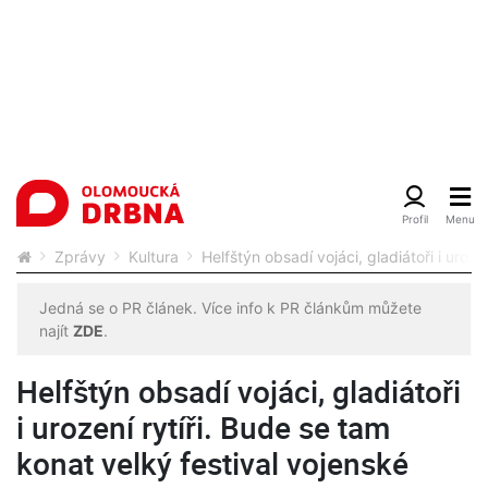
Zprávy
Kultura
Helfštýn obsadí vojáci, gladiátoři i uroze
Jedná se o PR článek. Více info k PR článkům můžete
najít
ZDE
.
Helfštýn obsadí vojáci, gladiátoři
i urození rytíři. Bude se tam
konat velký festival vojenské