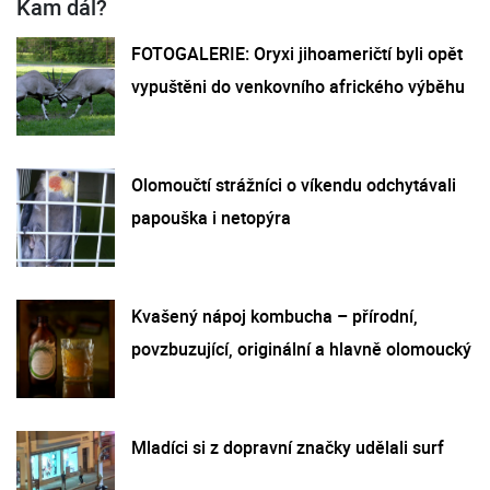
Kam dál?
FOTOGALERIE: Oryxi jihoameričtí byli opět
vypuštěni do venkovního afrického výběhu
Olomoučtí strážníci o víkendu odchytávali
papouška i netopýra
Kvašený nápoj kombucha – přírodní,
povzbuzující, originální a hlavně olomoucký
Mladíci si z dopravní značky udělali surf