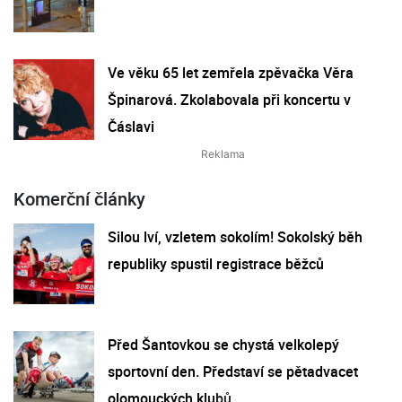
Ve věku 65 let zemřela zpěvačka Věra
Špinarová. Zkolabovala při koncertu v
Čáslavi
Komerční články
Silou lví, vzletem sokolím! Sokolský běh
republiky spustil registrace běžců
Před Šantovkou se chystá velkolepý
sportovní den. Představí se pětadvacet
olomouckých klubů