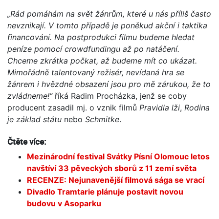
„Rád pomáhám na svět žánrům, které u nás příliš často
nevznikají. V tomto případě je poněkud akční i taktika
financování. Na postprodukci filmu budeme hledat
peníze pomocí crowdfundingu až po natáčení.
Chceme zkrátka počkat, až budeme mít co ukázat.
Mimořádně talentovaný režisér, nevídaná hra se
žánrem i hvězdné obsazení jsou pro mě zárukou, že to
zvládneme!“
říká Radim Procházka, jenž se coby
producent zasadil mj. o vznik filmů
Pravidla lži
,
Rodina
je základ státu
nebo
Schmitke
.
Čtěte více:
Mezinárodní festival Svátky Písní Olomouc letos
navštíví 33 pěveckých sborů z 11 zemí světa
RECENZE: Nejunavenější filmová sága se vrací
Divadlo Tramtarie plánuje postavit novou
budovu v Asoparku