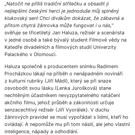
„Natočit ne příliš tradiční střílečku a obsadit ji
nejlepšími českými herci je jednoduše můj splněný
klukovský sen! Chci divákům dokázat, že zábavná a
přitom chytrá žánrovka může fungovat i u nás,“
svěřuje se třicetiletý Jan Haluza, režisér a scenárista
v jedné osobě a také bývalý student Filmové vědy na
Katedře divadelních a filmových studií Univerzity
Palackého v Olomouci.
Haluza společně s producentem snímku Radimem
Procházkou lákají na příběh o nenápadném novináři
z kulturní rubriky (Jiří Mádl), který se při snaze
osvobodit svou lásku (Lenka Jurošková) stane
nechtěným účastníkem nevyzpytatelného natáčení
akčního filmu, jehož průběh a zákonitosti určuje
senzacechtivý režisér (Jiří Vyorálek). V duchu
žánrových pravidel se musí vypořádat s lidmi, kteří ho
ovládají. A nepomůže mu při tom násilí, ale jeho vlastní
inteligence, nápady a odhodlání.