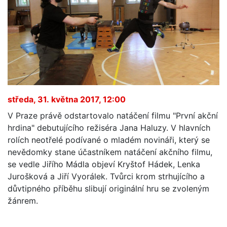
středa, 31. května 2017, 12:00
V Praze právě odstartovalo natáčení filmu "První akční
hrdina" debutujícího režiséra Jana Haluzy. V hlavních
rolích neotřelé podívané o mladém novináři, který se
nevědomky stane účastníkem natáčení akčního filmu,
se vedle Jiřího Mádla objeví Kryštof Hádek, Lenka
Jurošková a Jiří Vyorálek. Tvůrci krom strhujícího a
důvtipného příběhu slibují originální hru se zvoleným
žánrem.