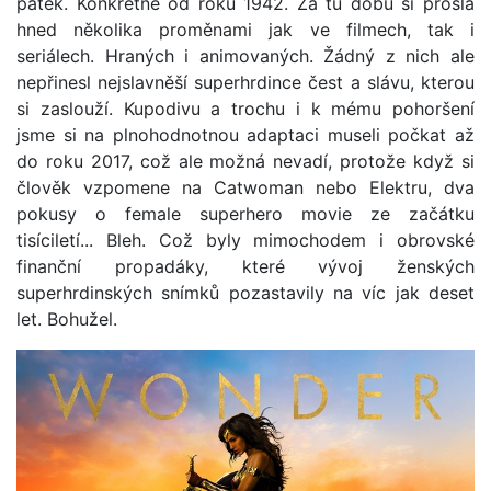
pátek. Konkrétně od roku 1942. Za tu dobu si prošla
hned několika proměnami jak ve filmech, tak i
seriálech. Hraných i animovaných. Žádný z nich ale
nepřinesl nejslavněší superhrdince čest a slávu, kterou
si zaslouží. Kupodivu a trochu i k mému pohoršení
jsme si na plnohodnotnou adaptaci museli počkat až
do roku 2017, což ale možná nevadí, protože když si
člověk vzpomene na Catwoman nebo Elektru, dva
pokusy o female superhero movie ze začátku
tisíciletí... Bleh. Což byly mimochodem i obrovské
finanční propadáky, které vývoj ženských
superhrdinských snímků pozastavily na víc jak deset
let. Bohužel.