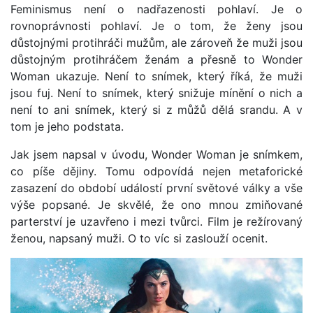
Feminismus není o nadřazenosti pohlaví. Je o
rovnoprávnosti pohlaví. Je o tom, že ženy jsou
důstojnými protihráči mužům, ale zároveň že muži jsou
důstojným protihráčem ženám a přesně to Wonder
Woman ukazuje. Není to snímek, který říká, že muži
jsou fuj. Není to snímek, který snižuje mínění o nich a
není to ani snímek, který si z můžů dělá srandu. A v
tom je jeho podstata.
Jak jsem napsal v úvodu, Wonder Woman je snímkem,
co píše dějiny. Tomu odpovídá nejen metaforické
zasazení do období událostí první světové války a vše
výše popsané. Je skvělé, že ono mnou zmiňované
parterství je uzavřeno i mezi tvůrci. Film je režírovaný
ženou, napsaný muži. O to víc si zaslouží ocenit.