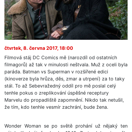
čtvrtek, 8. června 2017, 18:00
Filmová stáj DC Comics mě (narozdíl od ostatních
filmagorů) až tak v minulosti neštvala. Muž z oceli byla
paráda. Batman vs Superman v rozšířené edici
(kinoverze byla hrůza, děs, zmar a utrpení) za to taky
stál. To až Sebevražedný oddíl pro mě poslal celý
tenhle pokus o zreplikování úspěšné receptury
Marvelu do propadliště zapomnění. Nikdo tak netušil,
že tím, kdo tenhle vesmír zachrání, bude žena.
Wonder Woman se po světě prohání už nějaký ten