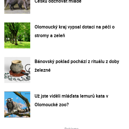
Česku odchovat mládě
Olomoucký kraj vypsal dotaci na péči o
stromy a zeleň
Bánovský poklad pochází z rituálu z doby
železné
Už jste viděli mláďata lemurů kata v
Olomoucké zoo?