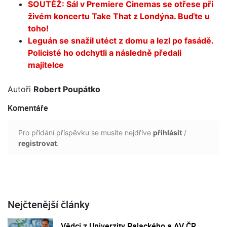
SOUTĚŽ: Sál v Premiere Cinemas se otřese při
živém koncertu Take That z Londýna. Buďte u
toho!
Leguán se snažil utéct z domu a lezl po fasádě.
Policisté ho odchytli a následně předali
majitelce
Autoři
Robert Poupátko
Komentáře
Pro přidání příspěvku se musíte nejdříve
přihlásit
/
registrovat
.
Nejčtenější články
Vědci z Univerzity Palackého a AV ČR