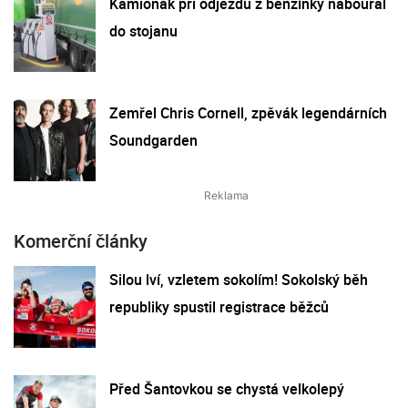
Kamioňák při odjezdu z benzínky naboural
do stojanu
Zemřel Chris Cornell, zpěvák legendárních
Soundgarden
Komerční články
Silou lví, vzletem sokolím! Sokolský běh
republiky spustil registrace běžců
Před Šantovkou se chystá velkolepý