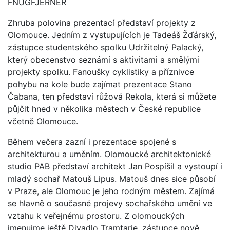
FNUGFJERNER
Zhruba polovina prezentací představí projekty z
Olomouce. Jedním z vystupujících je Tadeáš Žďárský,
zástupce studentského spolku Udržitelný Palacký,
který obecenstvo seznámí s aktivitami a smělými
projekty spolku. Fanoušky cyklistiky a příznivce
pohybu na kole bude zajímat prezentace Stano
Čabana, ten představí růžová Rekola, která si můžete
půjčit hned v několika městech v České republice
včetně Olomouce.
Během večera zazní i prezentace spojené s
architekturou a uměním. Olomoucké architektonické
studio PAB představí architekt Jan Pospíšil a vystoupí i
mladý sochař Matouš Lipus. Matouš dnes sice působí
v Praze, ale Olomouc je jeho rodným městem. Zajímá
se hlavně o současné projevy sochařského umění ve
vztahu k veřejnému prostoru. Z olomouckých
jmenujme ještě Divadlo Tramtarie, zástupce nově