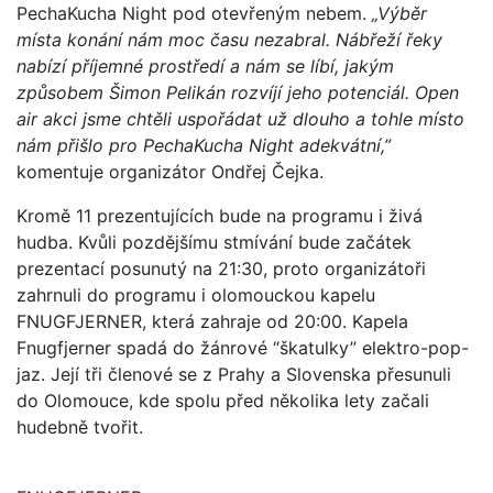
PechaKucha Night pod otevřeným nebem.
„Výběr
místa konání nám moc času nezabral. Nábřeží řeky
nabízí příjemné prostředí a nám se líbí, jakým
způsobem Šimon Pelikán rozvíjí jeho potenciál. Open
air akci jsme chtěli uspořádat už dlouho a tohle místo
nám přišlo pro PechaKucha Night adekvátní,”
komentuje organizátor Ondřej Čejka.
Kromě 11 prezentujících bude na programu i živá
hudba. Kvůli pozdějšímu stmívání bude začátek
prezentací posunutý na 21:30, proto organizátoři
zahrnuli do programu i olomouckou kapelu
FNUGFJERNER, která zahraje od 20:00. Kapela
Fnugfjerner spadá do žánrové “škatulky” elektro-pop-
jaz. Její tři členové se z Prahy a Slovenska přesunuli
do Olomouce, kde spolu před několika lety začali
hudebně tvořit.