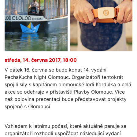
středa, 14. června 2017, 18:00
V pátek 16. června se bude konat 14. vydání
PechaKucha Night Olomouc. Organizátoři tentokrát
spojili síly s kapitánem olomoucké lodi Kordulka a celá
akce se odehraje v přístavišti Plavby Olomouc. Více
než polovina prezentací bude představovat projekty
spojené s Olomoucí.
Vzhledem k letnímu počasí, které aktuálně panuje se
organizátoři rozhodli uspořádat následující vydaní