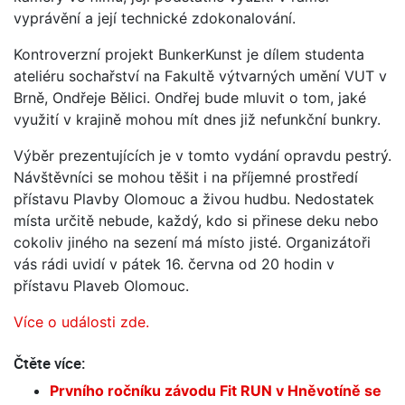
vyprávění a její technické zdokonalování.
Kontroverzní projekt BunkerKunst je dílem studenta
ateliéru sochařství na Fakultě výtvarných umění VUT v
Brně, Ondřeje Bělici. Ondřej bude mluvit o tom, jaké
využití v krajině mohou mít dnes již nefunkční bunkry.
Výběr prezentujících je v tomto vydání opravdu pestrý.
Návštěvníci se mohou těšit i na příjemné prostředí
přístavu Plavby Olomouc a živou hudbu. Nedostatek
místa určitě nebude, každý, kdo si přinese deku nebo
cokoliv jiného na sezení má místo jisté. Organizátoři
vás rádi uvidí v pátek 16. června od 20 hodin v
přístavu Plaveb Olomouc.
Více o události zde.
Čtěte více:
Prvního ročníku závodu Fit RUN v Hněvotíně se