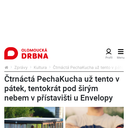
Zprávy
Kultura
Čtrnáctá PechaKucha už tento v pátek, 
Čtrnáctá PechaKucha už tento v
pátek, tentokrát pod širým
nebem v přístavišti u Envelopy