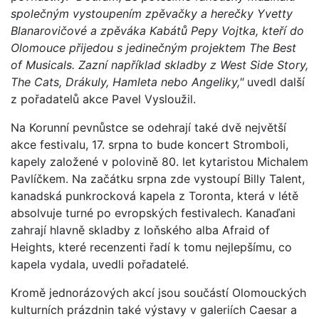
společným vystoupením zpěvačky a herečky Yvetty
Blanarovičové a zpěváka Kabátů Pepy Vojtka, kteří do
Olomouce přijedou s jedinečným projektem The Best
of Musicals. Zazní například skladby z West Side Story,
The Cats, Drákuly, Hamleta nebo Angeliky,"
uvedl další
z pořadatelů akce Pavel Vysloužil.
Na Korunní pevnůstce se odehrají také dvě největší
akce festivalu, 17. srpna to bude koncert Stromboli,
kapely založené v polovině 80. let kytaristou Michalem
Pavlíčkem. Na začátku srpna zde vystoupí Billy Talent,
kanadská punkrocková kapela z Toronta, která v létě
absolvuje turné po evropských festivalech. Kanaďani
zahrají hlavně skladby z loňského alba Afraid of
Heights, které recenzenti řadí k tomu nejlepšímu, co
kapela vydala, uvedli pořadatelé.
Kromě jednorázových akcí jsou součástí Olomouckých
kulturních prázdnin také výstavy v galeriích Caesar a