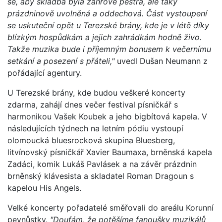
se, aby skladba byla žánrově pestrá, ale taky
prázdninově uvolněná a oddechová. Část vystoupení
se uskuteční opět u Terezské brány, kde je v létě díky
blízkým hospůdkám a jejich zahrádkám hodně živo.
Takže muzika bude i příjemným bonusem k večernímu
setkání a posezení s přáteli,"
uvedl Dušan Neumann z
pořádající agentury.
U Terezské brány, kde budou veškeré koncerty
zdarma, zahájí dnes večer festival písničkář s
harmonikou Vašek Koubek a jeho bigbítová kapela. V
následujících týdnech na letním pódiu vystoupí
olomoucká bluesrocková skupina Bluesberg,
litvínovský písničkář Xavier Baumaxa, brněnská kapela
Zadáci, komik Lukáš Pavlásek a na závěr prázdnin
brněnský klávesista a skladatel Roman Dragoun s
kapelou His Angels.
Velké koncerty pořadatelé směřovali do areálu Korunní
pevnůstky.
"Doufám, že potěšíme fanoušky muzikálů